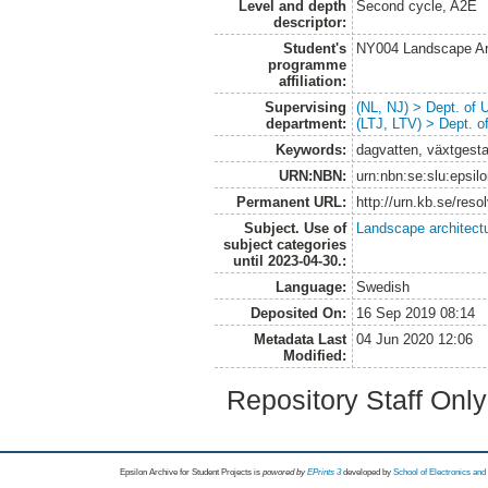
Level and depth
Second cycle, A2E
descriptor:
Student's
NY004 Landscape Ar
programme
affiliation:
Supervising
(NL, NJ) > Dept. of
department:
(LTJ, LTV) > Dept. 
Keywords:
dagvatten, växtgesta
URN:NBN:
urn:nbn:se:slu:epsil
Permanent URL:
http://urn.kb.se/res
Subject. Use of
Landscape architect
subject categories
until 2023-04-30.:
Language:
Swedish
Deposited On:
16 Sep 2019 08:14
Metadata Last
04 Jun 2020 12:06
Modified:
Repository Staff Onl
Epsilon Archive for Student Projects is
powored by
EPrints 3
developed by
School of Electronics an