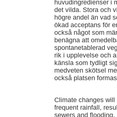
huvudingredienser i m
det vilda. Stora och v
högre andel än vad s
ökad acceptans för en
också något som männ
benägna att omedelb
spontanetablerad veg
rik i upplevelse och a
känsla som tydligt si
medveten skötsel med
också platsen formas
Climate changes will
frequent rainfall, res
sewers and flooding. 