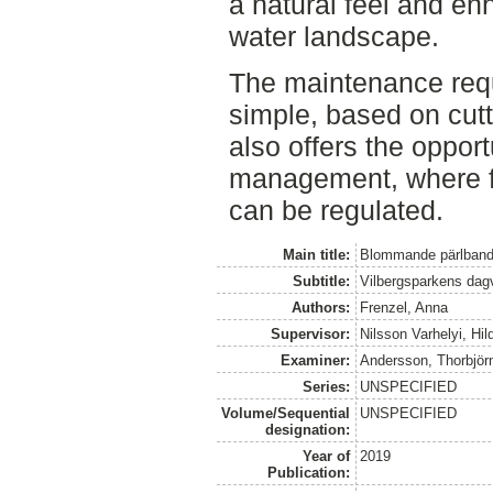
a natural feel and en
water landscape.
The maintenance requi
simple, based on cutt
also offers the opport
management, where f
can be regulated.
Main title:
Blommande pärlban
Subtitle:
Vilbergsparkens dag
Authors:
Frenzel, Anna
Supervisor:
Nilsson Varhelyi, Hi
Examiner:
Andersson, Thorbjör
Series:
UNSPECIFIED
Volume/Sequential
UNSPECIFIED
designation:
Year of
2019
Publication: