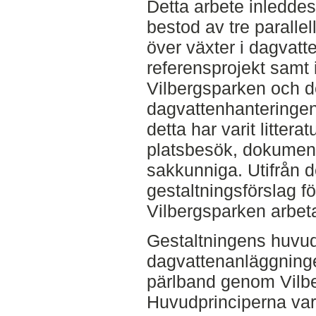
Detta arbete inledde
bestod av tre parallel
över växter i dagvatt
referensprojekt samt 
Vilbergsparken och 
dagvattenhanteringen
detta har varit litterat
platsbesök, dokumen
sakkunniga. Utifrån d
gestaltningsförslag f
Vilbergsparken arbeta
Gestaltningens huvudi
dagvattenanläggning
pärlband genom Vilb
Huvudprinciperna var