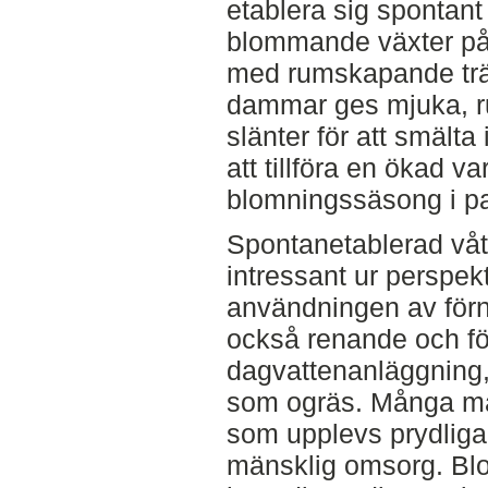
etablera sig spontan
blommande växter på 
med rumskapande trä
dammar ges mjuka, r
slänter för att smälta
att tillföra en ökad va
blomningssäsong i p
Spontanetablerad våt
intressant ur perspek
användningen av förny
också renande och för
dagvattenanläggning, 
som ogräs. Många mä
som upplevs prydliga
mänsklig omsorg. Bl