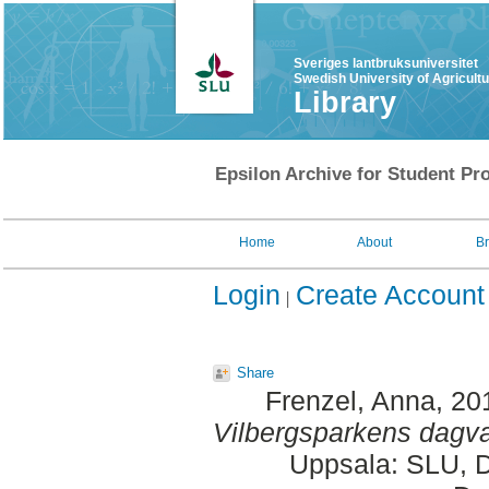
Sveriges lantbruksuniversitet
Swedish University of Agricult
Library
Epsilon Archive for Student Pro
Home
About
B
Login
Create Account
Share
Frenzel, Anna
, 20
Vilbergsparkens dagva
Uppsala: SLU, D