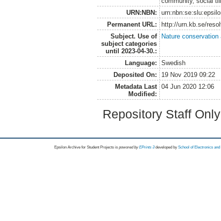
community, social till
URN:NBN:
urn:nbn:se:slu:epsil
Permanent URL:
http://urn.kb.se/res
Subject. Use of
Nature conservation
subject categories
until 2023-04-30.:
Language:
Swedish
Deposited On:
19 Nov 2019 09:22
Metadata Last
04 Jun 2020 12:06
Modified:
Repository Staff Onl
Epsilon Archive for Student Projects is
powored by
EPrints 3
developed by
School of Electronics an