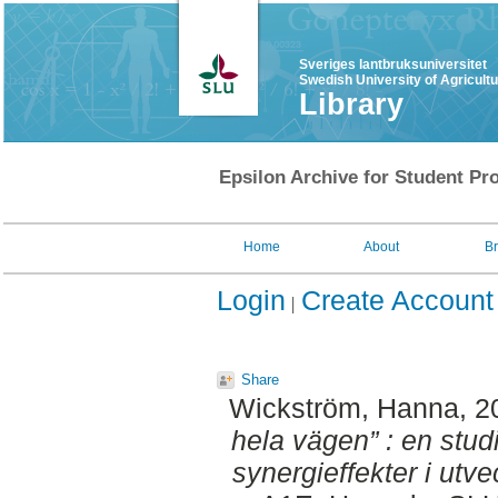
Sveriges lantbruksuniversitet
Swedish University of Agricult
Library
Epsilon Archive for Student Pro
Home
About
B
Login
Create Account
Share
Wickström, Hanna
, 
hela vägen” : en stu
synergieffekter i utve