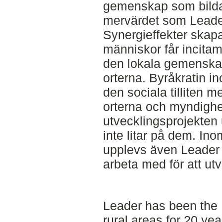
gemenskap som bildas
mervärdet som Leade
Synergieffekter skap
människor får incitame
den lokala gemenskape
orterna. Byråkratin i
den sociala tilliten m
orterna och myndigh
utvecklingsprojekten
inte litar på dem. In
upplevs även Leader 
arbeta med för att ut
Leader has been the 
rural areas for 20 yea