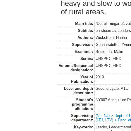
heavy and slow to wo
of rural areas.
Main title:
”Det blir ringar på va
Subtitle:
en studie av Leaders
Authors:
Wickström, Hanna
Supervisor:
Gunnarsdotter, Yvon
Examiner:
Beckman, Malin
Series:
UNSPECIFIED
Volume/Sequential
UNSPECIFIED
designation:
Year of
2019
Publication:
Level and depth
Second cycle, A1E
descriptor:
Student's
NY007 Agriculture 
programme
affiliation:
Supervising
(NL, NJ) > Dept. of
department:
(LTJ, LTV) > Dept. 
Keywords:
Leader, Leadermetod