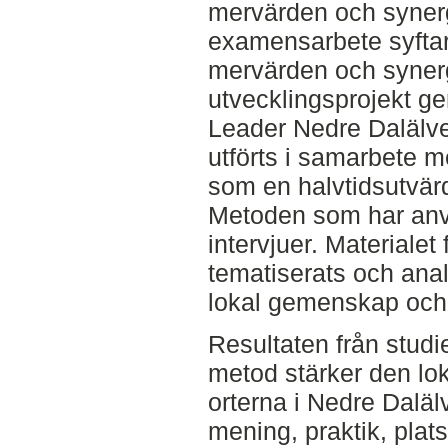
mervärden och synerg
examensarbete syftar 
mervärden och synergi
utvecklingsprojekt g
Leader Nedre Dalälv
utförts i samarbete 
som en halvtidsutvär
Metoden som har anv
intervjuer. Materialet
tematiserats och ana
lokal gemenskap och so
Resultaten från studi
metod stärker den l
orterna i Nedre Dalä
mening, praktik, plat