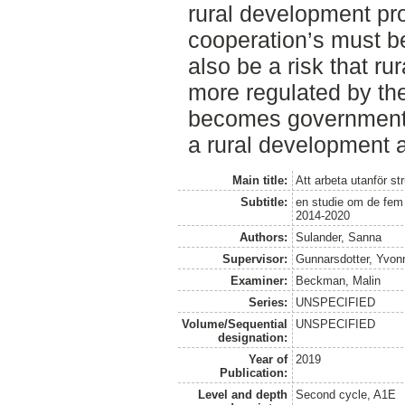
rural development p
cooperation’s must be
also be a risk that ru
more regulated by th
becomes government
a rural development a
Main title:
Att arbeta utanför st
Subtitle:
en studie om de fem 
2014-2020
Authors:
Sulander, Sanna
Supervisor:
Gunnarsdotter, Yvon
Examiner:
Beckman, Malin
Series:
UNSPECIFIED
Volume/Sequential
UNSPECIFIED
designation:
Year of
2019
Publication:
Level and depth
Second cycle, A1E