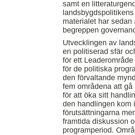
samt en litteraturgen
landsbygdspolitikens 
materialet har sedan
begreppen governanc
Utvecklingen av land
en politiserad sfär oc
för ett Leaderområde 
för de politiska progr
den förvaltande mynd
fem områdena att gå 
för att öka sitt hand
den handlingen kom i
förutsättningarna me
framtida diskussion 
programperiod. Område