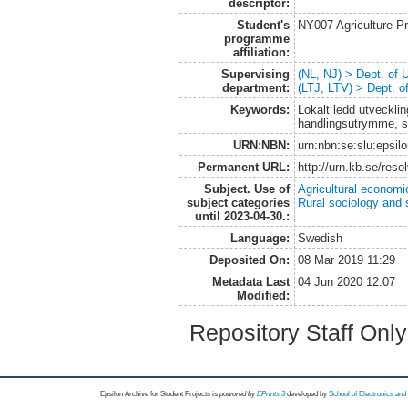
descriptor:
Student's
NY007 Agriculture 
programme
affiliation:
Supervising
(NL, NJ) > Dept. of
department:
(LTJ, LTV) > Dept. 
Keywords:
Lokalt ledd utveckli
handlingsutrymme, s
URN:NBN:
urn:nbn:se:slu:epsil
Permanent URL:
http://urn.kb.se/res
Subject. Use of
Agricultural economi
subject categories
Rural sociology and 
until 2023-04-30.:
Language:
Swedish
Deposited On:
08 Mar 2019 11:29
Metadata Last
04 Jun 2020 12:07
Modified:
Repository Staff Onl
Epsilon Archive for Student Projects is
powored by
EPrints 3
developed by
School of Electronics an