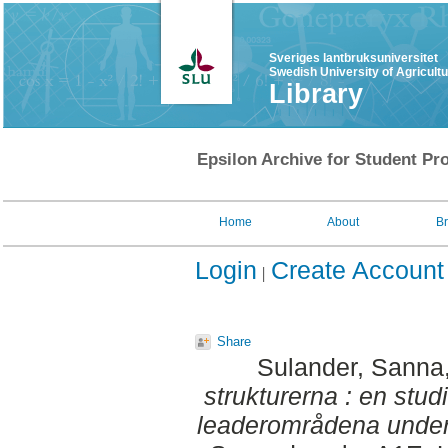
Sveriges lantbruksuniversitet
Swedish University of Agricult
Library
Epsilon Archive for Student Pro
Home
About
B
Login
Create Account
Share
Sulander, Sanna
strukturerna : en stud
leaderområdena under