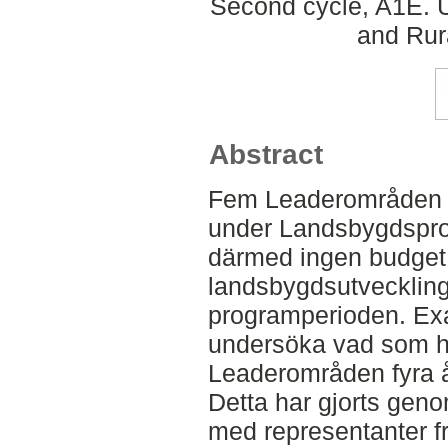
Second cycle, A1E. U
and Rur
Abstract
Fem Leaderområden fi
under Landsbygdspr
därmed ingen budget 
landsbygdsutvecklin
programperioden. Exam
undersöka vad som ha
Leaderområden fyra å
Detta har gjorts genom
med representanter 