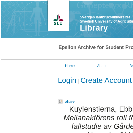
Sveriges lantbruksuniversitet
Swedish University of Agricult
Library
Epsilon Archive for Student Pro
Home
About
B
Login
Create Account
Share
Kuylenstierna, Eb
Mellanaktörens roll 
fallstudie av Gårde