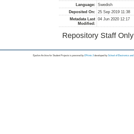
Language:
Swedish
Deposited On:
25 Sep 2019 11:38
Metadata Last
04 Jun 2020 12:17
Modified:
Repository Staff Onl
Epsilon Archive for Student Projects is
powored by
EPrints 3
developed by
School of Electronics an