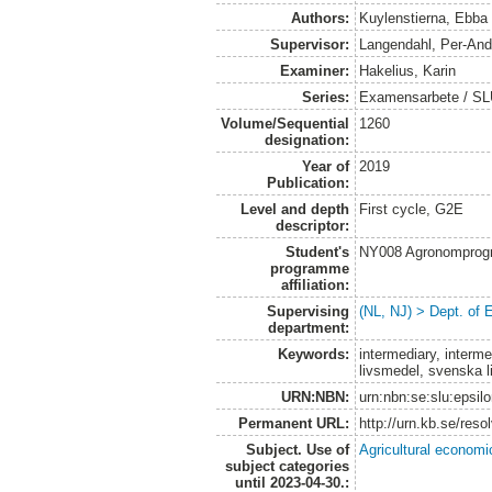
Authors:
Kuylenstierna, Ebba
Supervisor:
Langendahl, Per-And
Examiner:
Hakelius, Karin
Series:
Examensarbete / SLU
Volume/Sequential
1260
designation:
Year of
2019
Publication:
Level and depth
First cycle, G2E
descriptor:
Student's
NY008 Agronomprog
programme
affiliation:
Supervising
(NL, NJ) > Dept. of
department:
Keywords:
intermediary, interm
livsmedel, svenska 
URN:NBN:
urn:nbn:se:slu:epsil
Permanent URL:
http://urn.kb.se/res
Subject. Use of
Agricultural economi
subject categories
until 2023-04-30.: