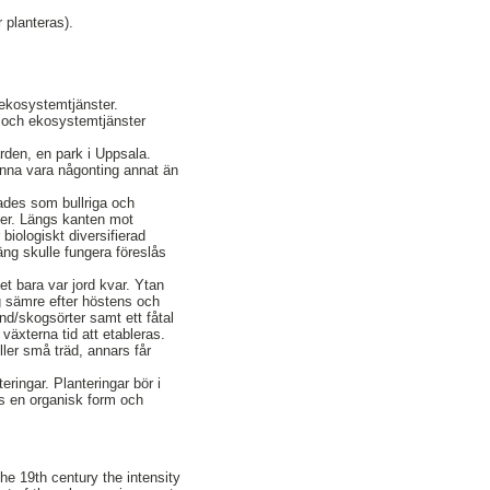
r planteras).
 ekosystemtjänster.
en och ekosystemtjänster
rden, en park i Uppsala.
unna vara någonting annat än
tades som bullriga och
rter. Längs kanten mot
iologiskt diversifierad
äng skulle fungera föreslås
et bara var jord kvar. Ytan
ig sämre efter höstens och
nd/skogsörter samt ett fåtal
 växterna tid att etableras.
ler små träd, annars får
eringar. Planteringar bör i
es en organisk form och
he 19th century the intensity