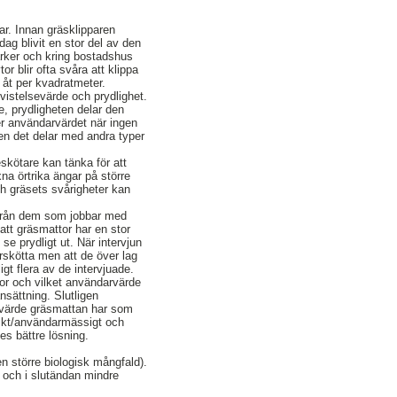
ar. Innan gräsklipparen
ag blivit en stor del av den
arker och kring bostadshus
r blir ofta svåra att klippa
 åt per kvadratmeter.
vistelsevärde och prydlighet.
, prydligheten delar den
ner användarvärdet när ingen
ken det delar med andra typer
eskötare kan tänka för att
a örtrika ängar på större
h gräsets svårigheter kan
l från dem som jobbar med
att gräsmattor har en stor
se prydligt ut. När intervjun
rskötta men att de över lag
gt flera av de intervjuade.
or och vilket användarvärde
sättning. Slutligen
t värde gräsmattan har som
iskt/användarmässigt och
nes bättre lösning.
n större biologisk mångfald).
n och i slutändan mindre