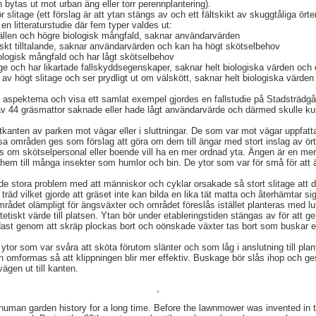
 bytas ut mot urban äng eller torr perennplantering).
slitage (ett förslag är att ytan stängs av och ett fältskikt av skuggtåliga örte
i en litteraturstudie där fem typer valdes ut:
llfällen och högre biologisk mångfald, saknar användarvärden
tiskt tilltalande, saknar användarvärden och kan ha högt skötselbehov
biologisk mångfald och har lågt skötselbehov
tage och har likartade fallskyddsegenskaper, saknar helt biologiska värden och
r av högt slitage och ser prydligt ut om välskött, saknar helt biologiska värd
 aspekterna och visa ett samlat exempel gjordes en fallstudie på Stadsträdgå
 av 44 gräsmattor saknade eller hade lågt användarvärde och därmed skulle k
utkanten av parken mot vägar eller i sluttningar. De som var mot vägar uppfat
dessa områden ges som förslag att göra om dem till ängar med stort inslag av ö
 om skötselpersonal eller boende vill ha en mer ordnad yta. Ängen är en mer b
hem till många insekter som humlor och bin. De ytor som var för små för att 
ade stora problem med att människor och cyklar orsakade så stort slitage att d
 träd vilket gjorde att gräset inte kan bilda en lika tät matta och återhämtar s
rådet olämpligt för ängsväxter och området föreslås istället planteras med lu
stetiskt värde till platsen. Ytan bör under etableringstiden stängas av för att ge
ast genom att skräp plockas bort och oönskade växter tas bort som buskar el
 ytor som var svåra att sköta förutom slänter och som låg i anslutning till plant
 omformas så att klippningen blir mer effektiv. Buskage bör slås ihop och g
vägen ut till kanten.
,
human garden history for a long time. Before the lawnmower was invented in t