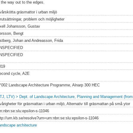
 the way out to the edges.
vårskötta gräsmattor i urban miljö
örutsättningar, problem och möjligheter
xell Johansson, Gustav
ersson, Bengt
stberg, Johan
and
Andreasson, Frida
NSPECIFIED
NSPECIFIED
019
econd cycle, A2E
Y002 Landscape Architecture Programme, Alnarp 300 HEC
LTJ, LTV) > Dept. of Landscape Architecture, Planning and Management (from
årigheter för gräsmattan i urban miljö, Alternativ till gräsmattan på små ytor
rn:nbn:se:slu:epsilon-s-11046
ttp://urn.kb.se/resolve?urn=urn:nbn:se:slu:epsilon-s-11046
andscape architecture