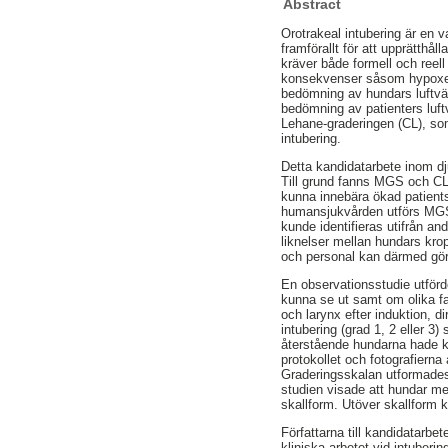
Abstract
Orotrakeal intubering är en 
framförallt för att upprätthål
kräver både formell och reell
konsekvenser såsom hypoxemi
bedömning av hundars luftväg
bedömning av patienters lu
Lehane-graderingen (CL), som
intubering.
Detta kandidatarbete inom dj
Till grund fanns MGS och CL
kunna innebära ökad patientsä
humansjukvården utförs MGS p
kunde identifieras utifrån a
liknelser mellan hundars kro
och personal kan därmed göra
En observationsstudie utförd
kunna se ut samt om olika fa
och larynx efter induktion, d
intubering (grad 1, 2 eller 
återstående hundarna hade ko
protokollet och fotografiern
Graderingsskalan utformades 
studien visade att hundar me
skallform. Utöver skallform 
Författarna till kandidatarbete
kliniska arbetet vid intuberi