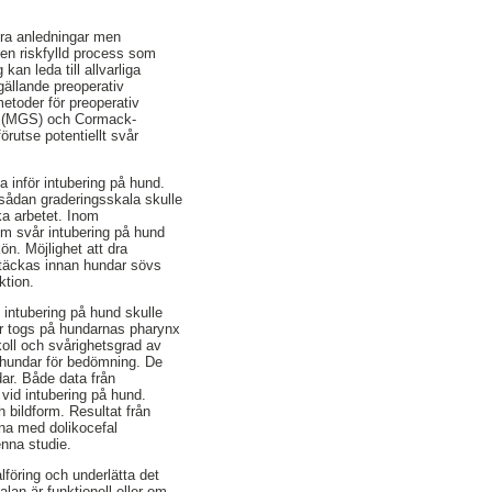
era anledningar men
r en riskfylld process som
an leda till allvarliga
ällande preoperativ
etoder för preoperativ
an (MGS) och Cormack-
rutse potentiellt svår
a inför intubering på hund.
sådan graderingsskala skulle
ska arbetet. Inom
om svår intubering på hund
n. Möjlighet att dra
pptäckas innan hundar sövs
ktion.
 intubering på hund skulle
er togs på hundarnas pharynx
koll och svårighetsgrad av
7 hundar för bedömning. De
ar. Både data från
vid intubering på hund.
 bildform. Resultat från
rna med dolikocefal
enna studie.
nalföring och underlätta det
alan är funktionell eller om