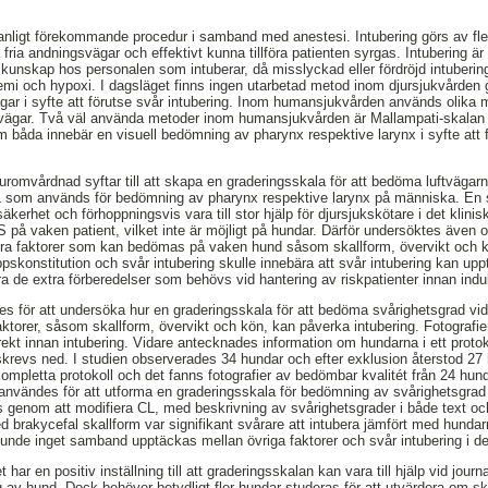
vanligt förekommande procedur i samband med anestesi. Intubering görs av fl
la fria andningsvägar och effektivt kunna tillföra patienten syrgas. Intubering ä
 kunskap hos personalen som intuberar, då misslyckad eller fördröjd intubering k
 och hypoxi. I dagsläget finns ingen utarbetad metod inom djursjukvården g
ar i syfte att förutse svår intubering. Inom humansjukvården används olika m
ftvägar. Två väl använda metoder inom humansjukvården är Mallampati-skal
 båda innebär en visuell bedömning av pharynx respektive larynx i syfte att fö
uromvårdnad syftar till att skapa en graderingsskala för att bedöma luftvägarn
 som används för bedömning av pharynx respektive larynx på människa. En 
kerhet och förhoppningsvis vara till stor hjälp för djursjukskötare i det klini
å vaken patient, vilket inte är möjligt på hundar. Därför undersöktes även 
ndra faktorer som kan bedömas på vaken hund såsom skallform, övervikt och kö
ppskonstitution och svår intubering skulle innebära att svår intubering kan u
 de extra förberedelser som behövs vid hantering av riskpatienter innan indu
es för att undersöka hur en graderingsskala för att bedöma svårighetsgrad vid
ktorer, såsom skallform, övervikt och kön, kan påverka intubering. Fotografi
irekt innan intubering. Vidare antecknades information om hundarna i ett proto
3) skrevs ned. I studien observerades 34 hundar och efter exklusion återstod 2
mpletta protokoll och det fanns fotografier av bedömbar kvalitét från 24 hund
a användes för att utforma en graderingsskala för bedömning av svårighetsgrad 
genom att modifiera CL, med beskrivning av svårighetsgrader i både text och
d brakycefal skallform var signifikant svårare att intubera jämfört med hunda
kunde inget samband upptäckas mellan övriga faktorer och svår intubering i d
t har en positiv inställning till att graderingsskalan kan vara till hjälp vid jour
ng av hund. Dock behöver betydligt fler hundar studeras för att utvärdera om sk