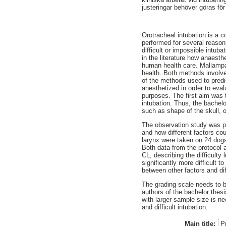
justeringar behöver göras fö
Orotracheal intubation is a 
performed for several reason
difficult or impossible int
in the literature how anaesth
human health care. Mallamp
health. Both methods involve 
of the methods used to predi
anesthetized in order to eval
purposes. The first aim was t
intubation. Thus, the bachelo
such as shape of the skull, 
The observation study was per
and how different factors co
larynx were taken on 24 dogs
Both data from the protocol
CL, describing the difficulty
significantly more difficult 
between other factors and diff
The grading scale needs to be 
authors of the bachelor thesi
with larger sample size is n
and difficult intubation.
Main title:
P