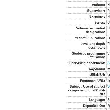
Authors:
H
Supervisor:
R
Examiner:
N
Series:
U
Volume/Sequential
U
designation:
Year of Publication:
2
Level and depth
F
descriptor:
Student's programme
V
affiliation:
Supervising department:
(
Keywords:
m
URN:NBN:
u
Permanent URL:
h
Subject. Use of subject
V
categories until 2023-04-
30.:
Language:
S
Deposited On:
2