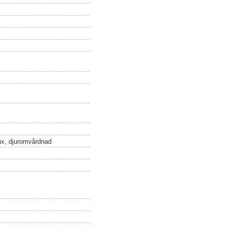
ynx, djuromvårdnad