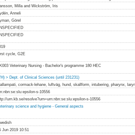
ansson, Milla
and
Wickström, Iris
ydén, Anneli
yman, Görel
NSPECIFIED
NSPECIFIED
019
irst cycle, G2E
K003 Veterinary Nursing - Bachelor's programme 180 HEC
VH) > Dept. of Clinical Sciences (until 231231)
allampati, cormack-lehane, luftväg, hund, skallform, intubering, pharynx, lar
rn:nbn:se:slu:epsilon-s-10556
ttp://urn.kb.se/resolve?urn=urn:nbn:se:slu:epsilon-s-10556
eterinary science and hygiene - General aspects
wedish
6 Jun 2019 10:51