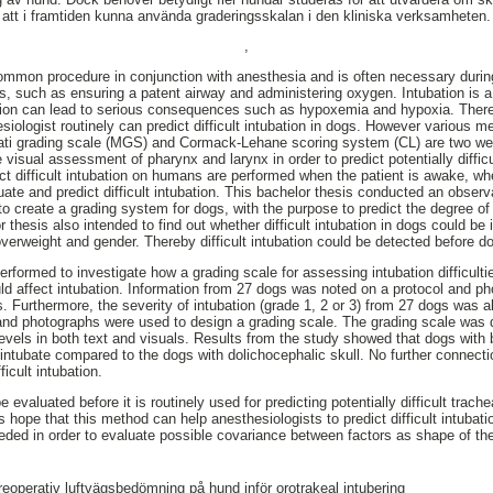
r att i framtiden kunna använda graderingsskalan i den kliniska verksamheten.
,
common procedure in conjunction with anesthesia and is often necessary during
s, such as ensuring a patent airway and administering oxygen. Intubation is 
ubation can lead to serious consequences such as hypoxemia and hypoxia. The
esiologist routinely can predict difficult intubation in dogs. However various m
ati grading scale (MGS) and Cormack-Lehane scoring system (CL) are two we
visual assessment of pharynx and larynx in order to predict potentially difficu
ct difficult intubation on humans are performed when the patient is awake, w
uate and predict difficult intubation. This bachelor thesis conducted an observ
o create a grading system for dogs, with the purpose to predict the degree of d
r thesis also intended to find out whether difficult intubation in dogs could be 
overweight and gender. Thereby difficult intubation could be detected before d
formed to investigate how a grading scale for assessing intubation difficultie
uld affect intubation. Information from 27 dogs was noted on a protocol and 
. Furthermore, the severity of intubation (grade 1, 2 or 3) from 27 dogs was a
 and photographs were used to design a grading scale. The grading scale was
 levels in both text and visuals. Results from the study showed that dogs with
to intubate compared to the dogs with dolichocephalic skull. No further connect
icult intubation.
evaluated before it is routinely used for predicting potentially difficult trach
s hope that this method can help anesthesiologists to predict difficult intubati
eeded in order to evaluate possible covariance between factors as shape of the
reoperativ luftvägsbedömning på hund inför orotrakeal intubering