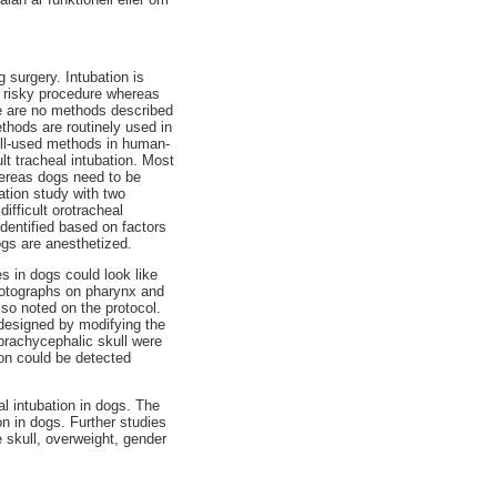
 surgery. Intubation is
a risky procedure whereas
re are no methods described
ethods are routinely used in
ll-used methods in human-
lt tracheal intubation. Most
hereas dogs need to be
ation study with two
ifficult orotracheal
identified based on factors
ogs are anesthetized.
s in dogs could look like
photographs on pharynx and
lso noted on the protocol.
 designed by modifying the
 brachycephalic skull were
ion could be detected
eal intubation in dogs. The
on in dogs. Further studies
 skull, overweight, gender