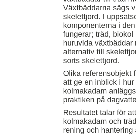
Växtbäddarna sägs vara
skelettjord. I uppsat
komponenterna i den 
fungerar; träd, biok
huruvida växtbäddar
alternativ till skelettj
sorts skelettjord.
Olika referensobjekt 
att ge en inblick i h
kolmakadam anläggs o
praktiken på dagvatte
Resultatet talar för 
kolmakadam och träd 
rening och hantering