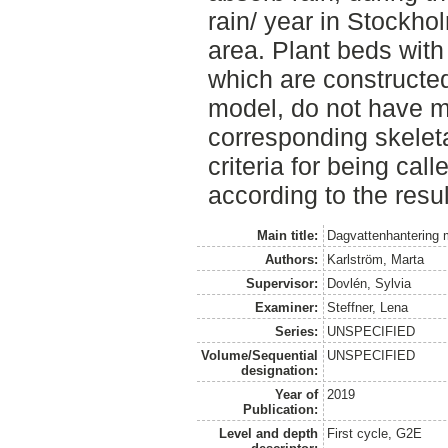
rain/ year in Stockho
area. Plant beds with
which are constructe
model, do not have ma
corresponding skeleta
criteria for being call
according to the resul
Main title:
Dagvattenhantering
Authors:
Karlström, Marta
Supervisor:
Dovlén, Sylvia
Examiner:
Steffner, Lena
Series:
UNSPECIFIED
Volume/Sequential
UNSPECIFIED
designation:
Year of
2019
Publication:
Level and depth
First cycle, G2E