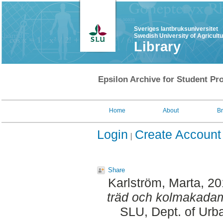
Sveriges lantbruksuniversitet
Swedish University of Agricult
Library
Epsilon Archive for Student Pro
Home
About
B
Login
Create Account
Share
Karlström, Marta
, 2
träd och kolmakada
SLU, Dept. of Urb