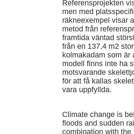
Referensprojekten vi
men med platsspecifi
räkneexempel visar a
metod från referensp
framtida väntad stör
från en 137,4 m2 sto
kolmakadam som är a
modell finns inte ha st
motsvarande skelettjo
för att få kallas skel
vara uppfyllda.
Climate change is bel
floods and sudden rai
combination with the