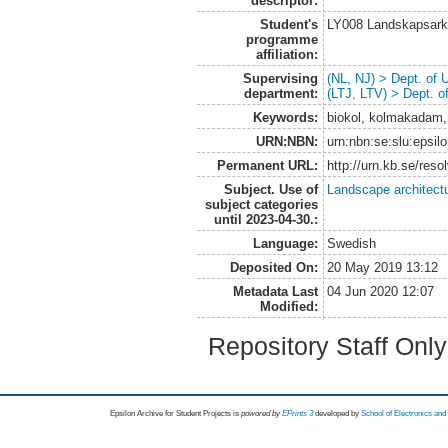
descriptor:
Student's
LY008 Landskapsark
programme
affiliation:
Supervising
(NL, NJ) > Dept. of
department:
(LTJ, LTV) > Dept. 
Keywords:
biokol, kolmakadam,
URN:NBN:
urn:nbn:se:slu:epsil
Permanent URL:
http://urn.kb.se/res
Subject. Use of
Landscape architect
subject categories
until 2023-04-30.:
Language:
Swedish
Deposited On:
20 May 2019 13:12
Metadata Last
04 Jun 2020 12:07
Modified:
Repository Staff Onl
Epsilon Archive for Student Projects is
powored by
EPrints 3
developed by
School of Electronics an