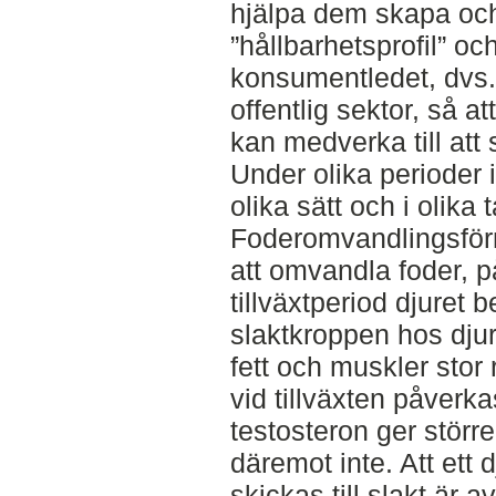
hjälpa dem skapa oc
”hållbarhetsprofil” o
konsumentledet, dvs.
offentlig sektor, så a
kan medverka till att
Under olika perioder i
olika sätt och i olika t
Foderomvandlingsför
att omvandla foder, p
tillväxtperiod djuret b
slaktkroppen hos djur
fett och muskler stor
vid tillväxten påverka
testosteron ger störr
däremot inte. Att ett 
skickas till slakt är 