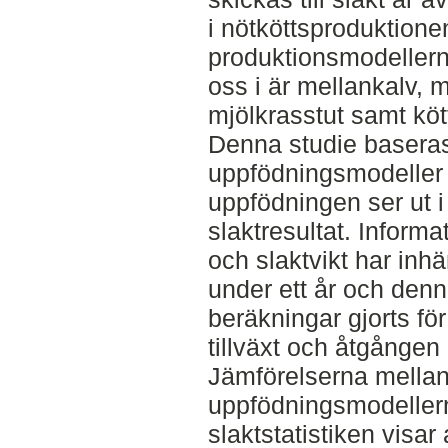
i nötköttsproduktione
produktionsmodellerna
oss i är mellankalv, mj
mjölkrasstut samt kött
Denna studie baseras 
uppfödningsmodeller
uppfödningen ser ut 
slaktresultat. Inform
och slaktvikt har inh
under ett år och den
beräkningar gjorts för
tillväxt och åtgången
Jämförelserna mellan
uppfödningsmodellern
slaktstatistiken visar 