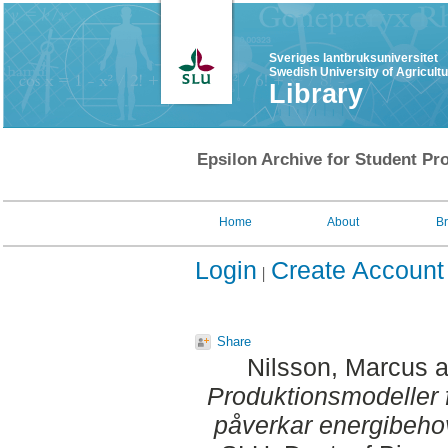
Sveriges lantbruksuniversitet
Swedish University of Agricult
Library
Epsilon Archive for Student Pro
Home
About
B
Login
Create Account
Share
Nilsson, Marcus
a
Produktionsmodeller f
påverkar energibeho