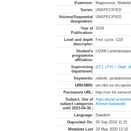
Examiner:
Magnusson, Madelei
Series:
UNSPECIFIED
Volume/Sequential
UNSPECIFIED
designation:
Year of
2019
Publication:
Level and depth
First cycle, G1E
descriptor:
Student's
LK006 Lantmästarpr
programme
affiliation:
Supervising
(LTJ, LTV) > Dept. 
department:
Keywords:
nötkött, produktionsmo
URN:NBN:
urn:nbn:se:slu:epsil
Permanent URL:
http://urn.kb.se/res
Subject. Use of
Agricultural economi
subject categories
Animal husbandry
until 2023-04-30.:
Language:
Swedish
Deposited On:
30 Sep 2019 11:15
Metadata Last
29 May 2020 13:15