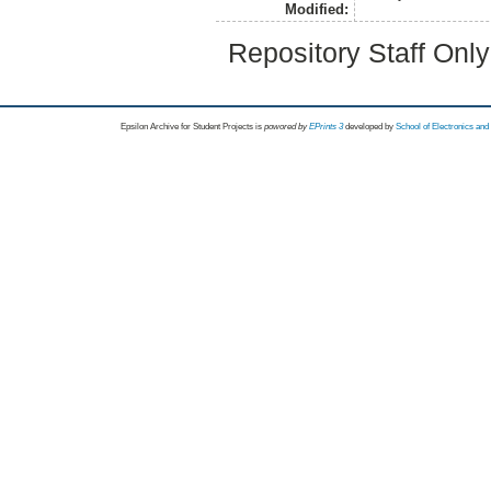
Modified:
Repository Staff Onl
Epsilon Archive for Student Projects is
powored by
EPrints 3
developed by
School of Electronics an