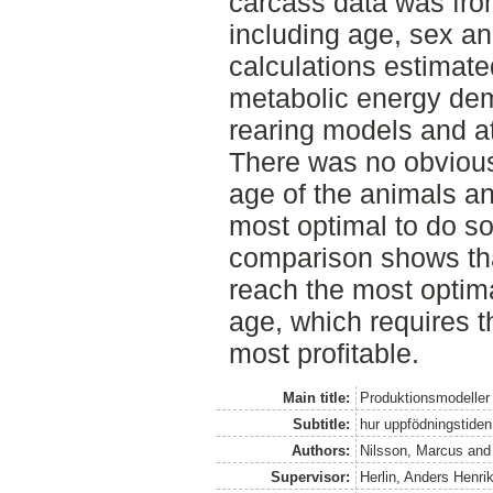
carcass data was fro
including age, sex an
calculations estimate
metabolic energy de
rearing models and at
There was no obvious 
age of the animals and
most optimal to do so
comparison shows tha
reach the most optima
age, which requires t
most profitable.
Main title:
Produktionsmodeller 
Subtitle:
hur uppfödningstiden
Authors:
Nilsson, Marcus
an
Supervisor:
Herlin, Anders Henri