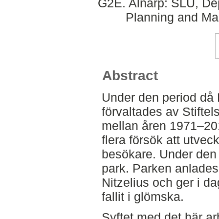
G2E. Alnarp: SLU, Dep
Planning and Ma
Abstract
Under den period då 
förvaltades av Stifte
mellan åren 1971–201
flera försök att utvec
besökare. Under den 
park. Parken anlades
Nitzelius och ger i da
fallit i glömska.
Syftet med det här arb