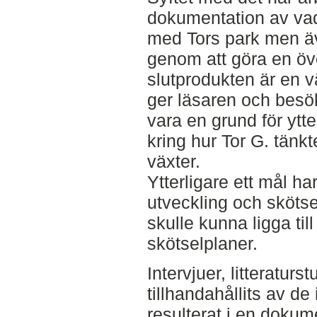
dokumentation av vad 
med Tors park men ä
genom att göra en öv
slutprodukten är en v
ger läsaren och besö
vara en grund för ytte
kring hur Tor G. tänk
växter.
Ytterligare ett mål har
utveckling och skötse
skulle kunna ligga til
skötselplaner.
Intervjuer, litteratu
tillhandahållits av d
resulterat i en dokum