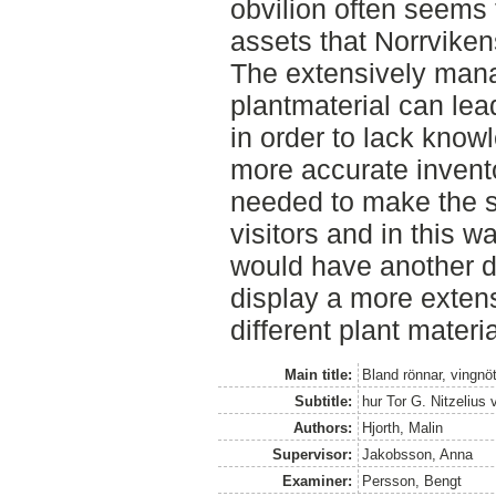
obvilion often seems t
assets that Norrviken
The extensively man
plantmaterial can le
in order to lack knowl
more accurate invent
needed to make the si
visitors and in this 
would have another d
display a more exten
different plant materia
Main title:
Bland rönnar, vingnö
Subtitle:
hur Tor G. Nitzelius 
Authors:
Hjorth, Malin
Supervisor:
Jakobsson, Anna
Examiner:
Persson, Bengt