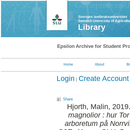
Sveriges lantbruksuniversitet
Swedish University of Agricult
Library
Epsilon Archive for Student Pro
Home
About
B
Login
Create Account
Share
Hjorth, Malin
, 2019
magnolior : hur Tor 
arboretum på Norrvi