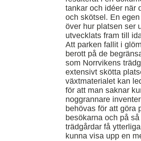
tankar och idéer när d
och skötsel. En egen
över hur platsen ser 
utvecklats fram till id
Att parken fallit i g
berott på de begräns
som Norrvikens trädgå
extensivt skötta plat
växtmaterialet kan led
för att man saknar k
noggrannare inventeri
behövas för att göra 
besökarna och på så 
trädgårdar få ytterli
kunna visa upp en me