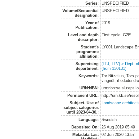
Series:
UNSPECIFIED
Volume/Sequential
UNSPECIFIED
designation:
Year of
2019
Publication:
Level and depth
First cycle, G2E
descriptor:
Student's
LY001 Landscape E
programme
affiliation:
Supervising
(LTJ, LTV) > Dept. 
department:
(from 130101)
Keywords:
Tor Nitzelius, Tors 
vingnöt, rhododendro
URN:NBN:
urn:nbn:se:slu:epsil
Permanent URL:
http://urn.kb.se/res
Subject. Use of
Landscape architect
subject categories
until 2023-04-30.:
Language:
Swedish
Deposited On:
26 Aug 2019 05:49
Metadata Last
02 Jun 2020 13:57