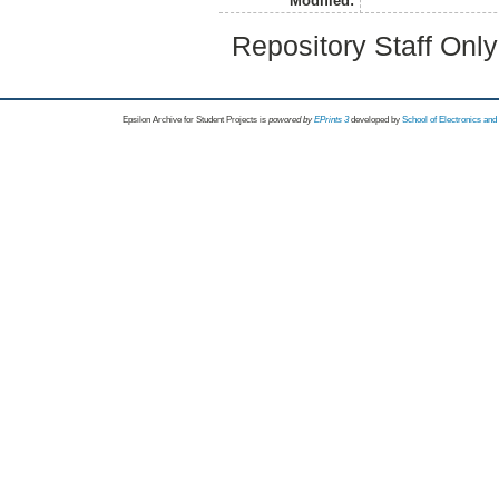
Modified:
Repository Staff Onl
Epsilon Archive for Student Projects is
powored by
EPrints 3
developed by
School of Electronics an