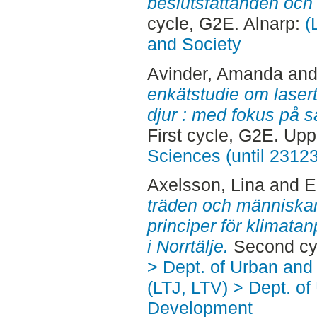
beslutsfattanden och
cycle, G2E. Alnarp:
(
and Society
Avinder, Amanda
an
enkätstudie om lasert
djur : med fokus på så
First cycle, G2E. Up
Sciences (until 2312
Axelsson, Lina
and
E
träden och människan 
principer för klimata
i Norrtälje.
Second cy
> Dept. of Urban an
(LTJ, LTV) > Dept. of
Development