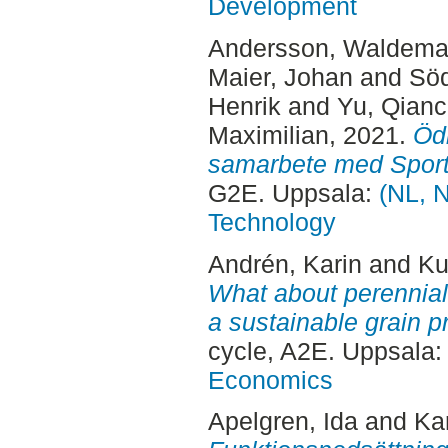
Development
Andersson, Waldema
Maier, Johan
and
Söd
Henrik
and
Yu, Qian
Maximilian
, 2021.
Ödr
samarbete med Sportf
G2E. Uppsala:
(NL, N
Technology
Andrén, Karin
and
Ku
What about perennial 
a sustainable grain 
cycle, A2E. Uppsala
Economics
Apelgren, Ida
and
Ka