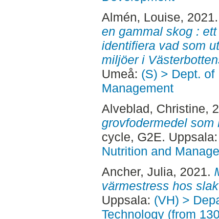
Almén, Louise
, 2021
en gammal skog : ett 
identifiera vad som 
miljöer i Västerbotten
Umeå:
(S) > Dept. of
Management
Alveblad, Christine
, 
grovfodermedel som kr
cycle, G2E. Uppsala
Nutrition and Manage
Ancher, Julia
, 2021.
värmestress hos slakt
Uppsala:
(VH) > Dep
Technology (from 13