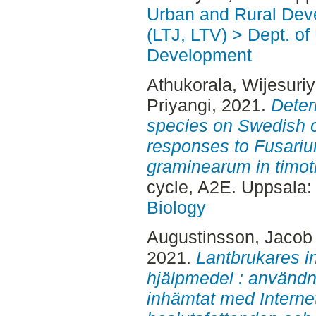
Urban and Rural Dev
(LTJ, LTV) > Dept. of
Development
Athukorala, Wijesuri
Priyangi
, 2021.
Deter
species on Swedish o
responses to Fusari
graminearum in timot
cycle, A2E. Uppsala
Biology
Augustinsson, Jacob
2021.
Lantbrukares ins
hjälpmedel : användn
inhämtat med Internet