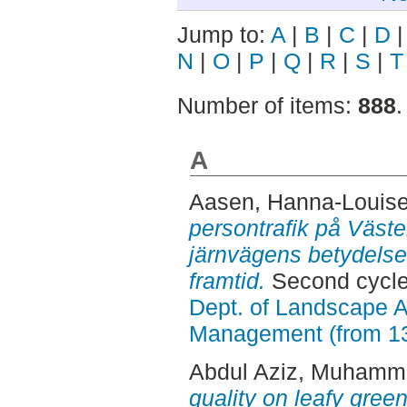
Jump to:
A
|
B
|
C
|
D
N
|
O
|
P
|
Q
|
R
|
S
|
T
Number of items:
888
.
A
Aasen, Hanna-Louis
persontrafik på Väste
järnvägens betydelse f
framtid.
Second cycle
Dept. of Landscape A
Management (from 1
Abdul Aziz, Muham
quality on leafy gree