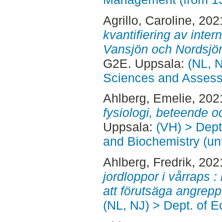
Agrillo, Caroline
, 202
kvantifiering av inter
Vansjön och Nordsjön
G2E. Uppsala:
(NL, N
Sciences and Asses
Ahlberg, Emelie
, 202
fysiologi, beteende o
Uppsala:
(VH) > Dept
and Biochemistry (un
Ahlberg, Fredrik
, 202
jordloppor i vårraps :
att förutsäga angrepp
(NL, NJ) > Dept. of E