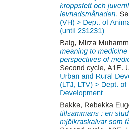
kroppsfett och juverti
levnadsmånaden.
Sec
(VH) > Dept. of Anim
(until 231231)
Baig, Mirza Muhamm
meaning to medicine :
perspectives of medi
Second cycle, A1E. 
Urban and Rural Dev
(LTJ, LTV) > Dept. of
Development
Bakke, Rebekka Eug
tillsammans : en stu
mjölkraskalvar som 