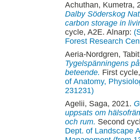
Achuthan, Kumetra
, 
Dalby Söderskog Nati
carbon storage in liv
cycle, A2E. Alnarp:
(
Forest Research Cen
Aeria-Nordgren, Tabi
Tygelspänningens på
beteende.
First cycl
of Anatomy, Physiolo
231231)
Agelii, Saga
, 2021.
G
uppsats om hälsofräm
och rum.
Second cycl
Dept. of Landscape A
Management (from 1