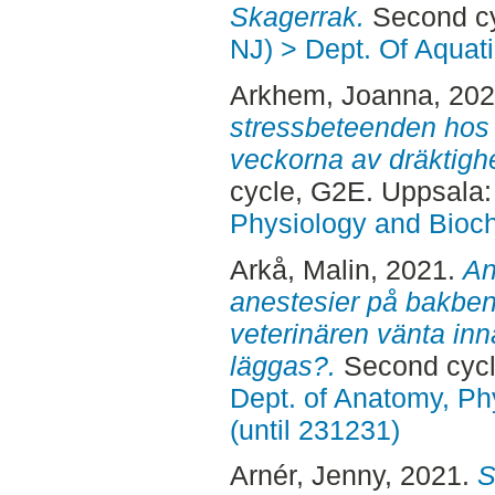
Skagerrak.
Second cy
NJ) > Dept. Of Aquat
Arkhem, Joanna
, 20
stressbeteenden hos 
veckorna av dräktighe
cycle, G2E. Uppsala
Physiology and Bioch
Arkå, Malin
, 2021.
An
anestesier på bakbens
veterinären vänta in
läggas?.
Second cycl
Dept. of Anatomy, Ph
(until 231231)
Arnér, Jenny
, 2021.
S