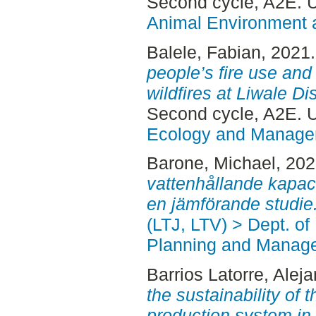
Second cycle, A2E. 
Animal Environment a
Balele, Fabian
, 2021
people’s fire use and 
wildfires at Liwale Di
Second cycle, A2E.
Ecology and Manag
Barone, Michael
, 20
vattenhållande kapac
en jämförande studie
(LTJ, LTV) > Dept. of
Planning and Manage
Barrios Latorre, Alej
the sustainability of 
production system in