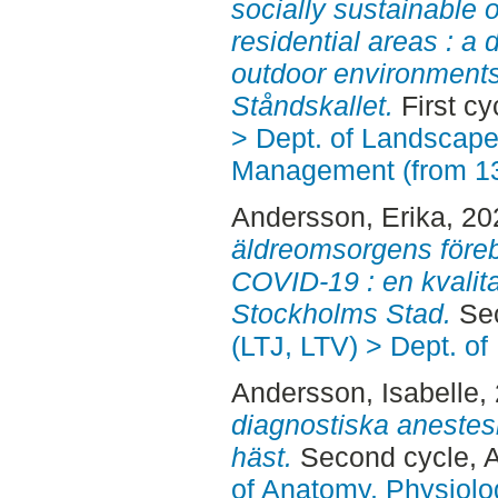
socially sustainable 
residential areas : a 
outdoor environments
Ståndskallet.
First cy
> Dept. of Landscape
Management (from 1
Andersson, Erika
, 2
äldreomsorgens före
COVID-19 : en kvalitat
Stockholms Stad.
Sec
(LTJ, LTV) > Dept. of
Andersson, Isabelle
,
diagnostiska anestes
häst.
Second cycle, 
of Anatomy, Physiolo