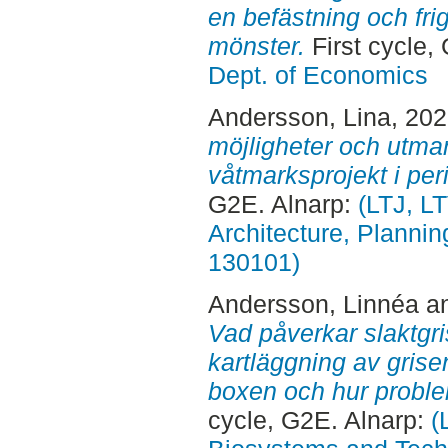
en befästning och fri
mönster.
First cycle,
Dept. of Economics
Andersson, Lina
, 20
möjligheter och utm
våtmarksprojekt i peri
G2E. Alnarp:
(LTJ, L
Architecture, Planni
130101)
Andersson, Linnéa
a
Vad påverkar slaktgri
kartläggning av gris
boxen och hur probl
cycle, G2E. Alnarp:
(