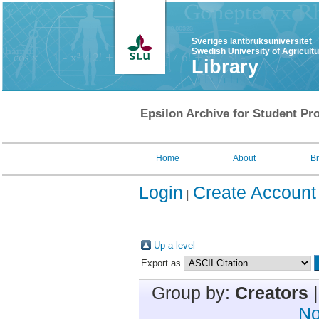
Sveriges lantbruksuniversitet
Swedish University of Agricult
Library
Epsilon Archive for Student Pro
Home
About
B
Login
Create Account
Up a level
Export as
Group by:
Creators
No