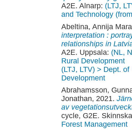
A2E. Alnarp:
(LTJ, L
and Technology (fro
Abeltina, Annija Mara
interpretation : port
relationships in Latvia
A2E. Uppsala:
(NL, N
Rural Development
(LTJ, LTV) > Dept. of
Development
Abrahamsson, Gunna
Jonathan
, 2021.
Järn
av vegetationsutveck
cycle, G2E. Skinnska
Forest Management