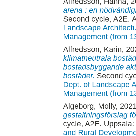
Alfredsson, Hanna
, 
arena : en nödvändig
Second cycle, A2E. 
Landscape Architectu
Management (from 1
Alfredsson, Karin
, 2
klimatneutrala bostäd
bostadsbyggande akt
bostäder.
Second cycl
Dept. of Landscape A
Management (from 1
Algeborg, Molly
, 202
gestaltningsförslag f
cycle, A2E. Uppsala
and Rural Developme