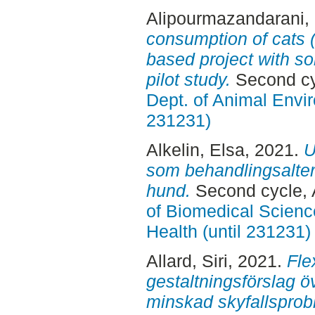
Alipourmazandarani, 
consumption of cats (F
based project with s
pilot study.
Second cy
Dept. of Animal Envir
231231)
Alkelin, Elsa
, 2021.
U
som behandlingsaltern
hund.
Second cycle, 
of Biomedical Scienc
Health (until 231231)
Allard, Siri
, 2021.
Fle
gestaltningsförslag ö
minskad skyfallsprobl