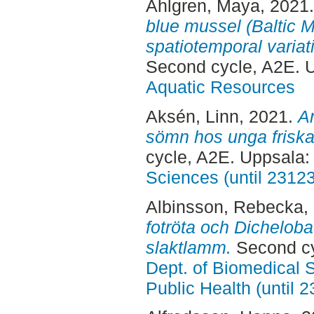
Ahlgren, Maya
, 2021
blue mussel (Baltic My
spatiotemporal variati
Second cycle, A2E. 
Aquatic Resources
Aksén, Linn
, 2021.
An
sömn hos unga friska 
cycle, A2E. Uppsala
Sciences (until 2312
Albinsson, Rebecka
,
fotröta och Dichelob
slaktlamm.
Second cy
Dept. of Biomedical 
Public Health (until 