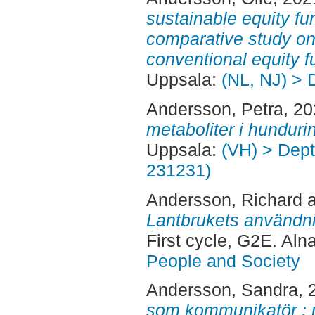
sustainable equity fu
comparative study on
conventional equity f
Uppsala:
(NL, NJ) > 
Andersson, Petra
, 2
metaboliter i hundurin
Uppsala:
(VH) > Dept.
231231)
Andersson, Richard
Lantbrukets användni
First cycle, G2E. Aln
People and Society
Andersson, Sandra
, 
som kommunikatör : m