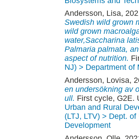
Biosystems and Tech
Andersson, Lisa
, 20
Swedish wild grown m
wild grown macroalg
water,Saccharina lati
Palmaria palmata, and
aspect of nutrition.
Fi
NJ) > Department of 
Andersson, Lovisa
, 
en undersökning av o
ull.
First cycle, G2E.
Urban and Rural Dev
(LTJ, LTV) > Dept. of
Development
Andersson, Olle
, 202