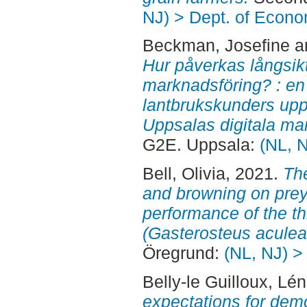
NJ) > Dept. of Econo
Beckman, Josefine
a
Hur påverkas långsikt
marknadsföring? : en
lantbrukskunders upp
Uppsalas digitala ma
G2E. Uppsala:
(NL, 
Bell, Olivia
, 2021.
The
and browning on prey 
performance of the th
(Gasterosteus aculea
Öregrund:
(NL, NJ) >
Belly-le Guilloux, Lé
expectations for dem