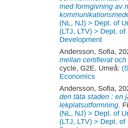
med formgivning av m
kommunikationsmede
(NL, NJ) > Dept. of 
(LTJ, LTV) > Dept. of
Development
Andersson, Sofia
, 2
mellan certifierat och
cycle, G2E. Umeå:
(S
Economics
Andersson, Sofia
, 2
den täta staden : en 
lekplatsutformning.
Fi
(NL, NJ) > Dept. of 
(LTJ, LTV) > Dept. of