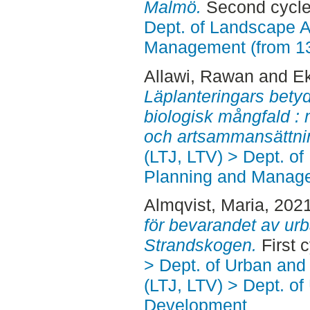
Malmö.
Second cycle
Dept. of Landscape A
Management (from 1
Allawi, Rawan
and
Ek
Läplanteringars betyd
biologisk mångfald 
och artsammansättni
(LTJ, LTV) > Dept. of
Planning and Manage
Almqvist, Maria
, 202
för bevarandet av urb
Strandskogen.
First 
> Dept. of Urban an
(LTJ, LTV) > Dept. of
Development