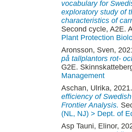
vocabulary for Swedi
exploratory study of 
characteristics of ca
Second cycle, A2E. 
Plant Protection Biol
Aronsson, Sven
, 202
på tallplantors rot- oc
G2E. Skinnskatteber
Management
Aschan, Ulrika
, 2021
efficiency of Swedish
Frontier Analysis.
Sec
(NL, NJ) > Dept. of 
Asp Tauni, Elinor
, 20