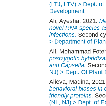
(LTJ, LTV) > Dept. of
Development
Ali, Ayesha
, 2021.
Me
novel RNA species as
infections.
Second cy
> Department of Plan
Ali, Mohammad Fote
postzygotic hybridiza
and Capsella.
Second
NJ) > Dept. Of Plant 
Alieva, Madina
, 2021
behavioral biases in 
friendly proteins.
Seco
(NL, NJ) > Dept. of 