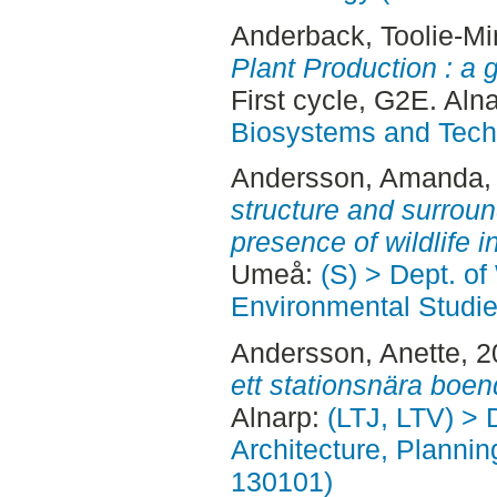
Anderback, Toolie-Mi
Plant Production : a g
First cycle, G2E. Aln
Biosystems and Tech
Andersson, Amanda
,
structure and surrou
presence of wildlife 
Umeå:
(S) > Dept. of
Environmental Studi
Andersson, Anette
, 
ett stationsnära boen
Alnarp:
(LTJ, LTV) > 
Architecture, Planni
130101)