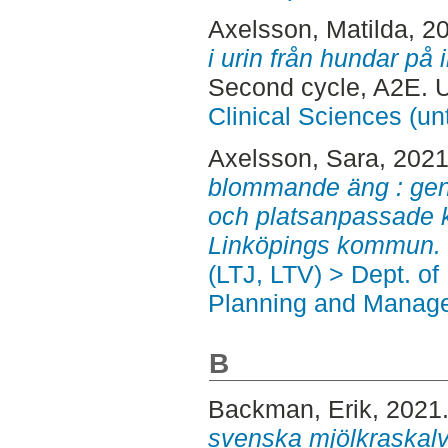
Axelsson, Matilda
, 2
i urin från hundar på
Second cycle, A2E. 
Clinical Sciences (un
Axelsson, Sara
, 202
blommande äng : gene
och platsanpassade k
Linköpings kommun.
(LTJ, LTV) > Dept. of
Planning and Manage
B
Backman, Erik
, 2021
svenska mjölkraskalv