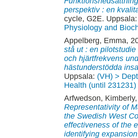
Funktionsnedsättning 
perspektiv : en kvalita
cycle, G2E. Uppsala
Physiology and Bioch
Appelberg, Emma
, 2
stå ut : en pilotstudi
och hjärtfrekvens und
hästunderstödda insa
Uppsala:
(VH) > Dept
Health (until 231231)
Arfwedson, Kimberly
Representativity of 
the Swedish West Coa
effectiveness of the 
identifying expansion