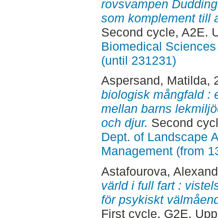
rovsvampen Duddingt
som komplement till 
Second cycle, A2E. 
Biomedical Sciences 
(until 231231)
Aspersand, Matilda
,
biologisk mångfald : 
mellan barns lekmiljöe
och djur.
Second cycl
Dept. of Landscape A
Management (from 1
Astafourova, Alexand
värld i full fart : vist
för psykiskt välmåen
First cycle, G2E. Up