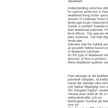
Abstract
Understanding extinction deb
for species protection in for
deadwood living lichen speci
amount of continuity forest 
landscape-scale characterist
stands in northern Sweden fo
their deadwood substrate. Fr
level effects. The species w
were important. The high de
landscape
indicates that the habitat a
as possible habitat based onl
of deadwood substrate.
As the type of deadwood subs
amounts of time to produce, 
these deadwood qualities an
Inom ekologin är det etabler
potentiell växtplats, så kall
växlar det ständigt vilka omr
nytt habitat tillgängligt som a
Om mängden habitat i landska
riskerar arten ändå att dö ut
utdöendeskulder och om
landskapets inverkan på arter
över tid.