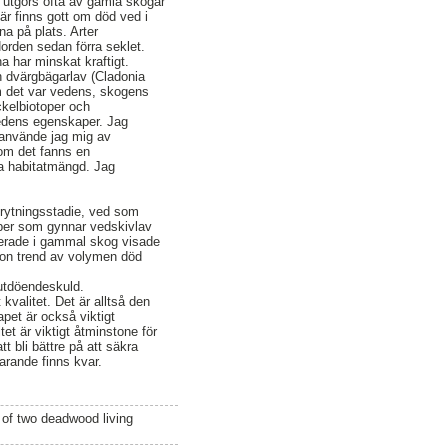
t utgörs ofta av gamla skogar
är finns gott om död ved i
a på plats. Arter
Norden sedan förra seklet.
a har minskat kraftigt.
h dvärgbägarlav (Cladonia
om det var vedens, skogens
ckelbiotoper och
vedens egenskaper. Jag
 använde jag mig av
 om det fanns en
da habitatmängd. Jag
brytningsstadie, ved som
aper som gynnar vedskivlav
nterade i gammal skog visade
någon trend av volymen död
 utdöendeskuld.
kvalitet. Det är alltså den
pet är också viktigt
t är viktigt åtminstone för
tt bli bättre på att säkra
arande finns kvar.
 of two deadwood living