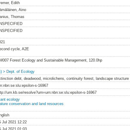
remer, Edith
ämäläinen, Aino
anius, Thomas
NSPECIFIED
NSPECIFIED
021
econd cycle, A2E
M007 Forest Ecology and Sustainable Management, 120.0hp
S) > Dept. of Ecology
xtinction debt, deadwood, microlichens, continuity forest, landscape structure
rn:nbn:se:slu:epsilon-s-16967
ttp://urn.kb.se/resolve?urn=urn:nbn:se:slu:epsilon-s-16967
lant ecology
ature conservation and land resources
nglish
5 Jul 2021 12:22
6 Jul 2021 01:03