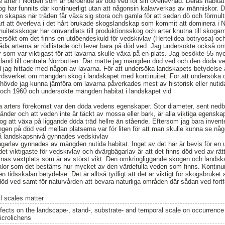
de arter i Norden som är beroende av död ved för sin överlevnad. Deras habita
og har funnits där kontinuerligt utan att någonsin kalavverkas av människor. D
m skapas när träden får växa sig stora och gamla för att sedan dö och förmultn
vårt att överleva i det hårt brukade skogslandskap som kommit att dominera i 
uitetsskogar har omvandlats till produktionsskog och arter knutna till skogarn
dersökt om det finns en utdöendeskuld för vedskivlav (Hertelidea botryosa) oc
 Båda arterna är rödlistade och lever bara på död ved. Jag undersökte också 
 som var viktigast för att lavarna skulle växa på en plats. Jag besökte 55 ny
tland till centrala Norrbotten. Där mätte jag mängden död ved och den döda 
 jag hittade med någon av lavarna. För att undersöka landskapets betydelse
vårdsverket om mängden skog i landskapet med kontinuitet. För att undersöka
ehövde jag kunna jämföra om lavarna påverkades mest av historisk eller nuti
9 och 1960 och undersökte mängden habitat i landskapet vid
a arters förekomst var den döda vedens egenskaper. Stor diameter, sent ned
der och att veden inte är täckt av mossa eller bark, är alla viktiga egensk
og att växa på liggande döda träd hellre än stående. Eftersom jag bara inve
lgången på död ved mellan platserna var för liten för att man skulle kunna se 
På landskapsnivå gynnades vedskivlav
garlav gynnades av mängden nutida habitat. Inget av det här är bevis för en
t viktigaste för vedskivlav och dvärgbägarlav är att det finns död ved av rätt 
rnas växtplats som är av störst vikt. Den omkringliggande skogen och landska
lor som det bestäms hur mycket av den värdefulla veden som finns. Kontinuite
 tidsskalan betydelse. Det är alltså tydligt att det är viktigt för skogsbruket a
 död ved samt för naturvården att bevara naturliga områden där sådan ved fortf
ll scales matter
ffects on the landscape-, stand-, substrate- and temporal scale on occurrence
icrolichens