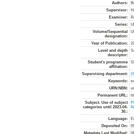
Authors:
B
Supervisor:
H
Examiner:
R
Series:
U
Volume/Sequential
U
designation:
Year of Publication:
2
Level and depth
S
descriptor:
Student's programme
S
affiliation:
Supervising department:
(
Keywords:
e
URN:NBN:
u
Permanent URL:
h
Subject. Use of subject
P
categories until 2023-04-
N
30.:
Language:
E
Deposited On:
0
Metadata Last Modified:
0