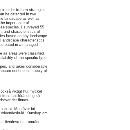
in order to form strategies
 can be detected in two
the landscape as well as
 the importance of
hese species. I surveyed 55
t and characteristics of
ecies based on any landscape
d landscape characteristics
recreated in a managed
e as areas were classified
lability of the specific type
apes, and takes considerable
 secure continuous supply of
r också viktigt hur mycket
 i konstant förändring så
ehöver det finnas
habitat. Men över tid
r en utdöendeskuld. Kunskap om
att överleva i ett område