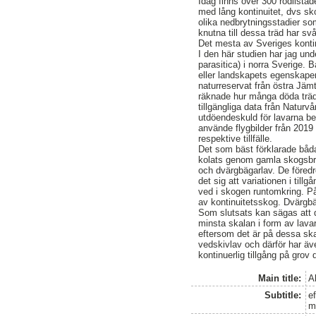
Idag finns över 300 rödlista
med lång kontinuitet, dvs sk
olika nedbrytningsstadier so
knutna till dessa träd har s
Det mesta av Sveriges kontin
I den här studien har jag un
parasitica) i norra Sverige.
eller landskapets egenskaper
naturreservat från östra Jäm
räknade hur många döda träd
tillgängliga data från Natur
utdöendeskuld för lavarna b
använde flygbilder från 201
respektive tillfälle.
Det som bäst förklarade båd
kolats genom gamla skogsbrän
och dvärgbägarlav. De föredr
det sig att variationen i til
ved i skogen runtomkring. 
av kontinuitetsskog. Dvärgbä
Som slutsats kan sägas att de
minsta skalan i form av lava
eftersom det är på dessa ska
vedskivlav och därför har även
kontinuerlig tillgång på grov
Main title:
A
Subtitle:
e
m