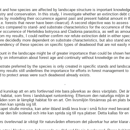
t and how species are affected by landscape structure is important knowledge 
estry and conservation. In this study, I investigate whether an extinction debt
es by modelling their occurrence against past and present habitat amount in 
(i.e. forests that never have been clearcut). A second objective was to assess
ics compared to stand- and substrate characteristics for the occurrence of t
r occurrence of Hertelidea botryosa and Cladonia parasitica, as well as amoun
om my results, I could neither confirm nor refute extinction debt in either sp
ere decidedly more dependent on substrate characteristics, but also stand an
pendency of these species on specific types of deadwood that are not easily 
mount in the landscape might be of greater importance than could be shown her
y on information about forest age and continuity without knowledge on the avai
trate preferred by the species is only created in specific stands and landsc
my results still underlines the importance for efforts in forest management to
d to protect areas were such deadwood already exists.
,
ad kunskap att en arts fortlevnad inte bara påverkas av dess växtplats. Det ä
at habitat, som finns i landskapet runtomkring. Eftersom den naturliga miljön är
åden som är lämpligt habitat för en art. Om livsmiljön försämras på en plats b
rten kan sprida sig till.
pet skulle minska, kan arter ibland ändå leva kvar i små fickor med bevarat 
 när den blir isolerad och inte kan sprida sig till nya platser. Detta kallas fö
s överlevnad är viktigt för naturvården eftersom det påverkar hur arter klarar 