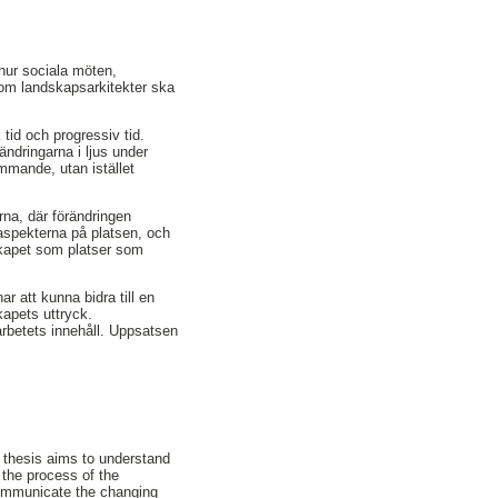
 hur sociala möten,
om landskapsarkitekter ska
 tid och progressiv tid.
ändringarna i ljus under
ommande, utan istället
rna, där förändringen
 aspekterna på platsen, och
skapet som platser som
ar att kunna bidra till en
kapets uttryck.
arbetets innehåll. Uppsatsen
 thesis aims to understand
 the process of the
 communicate the changing