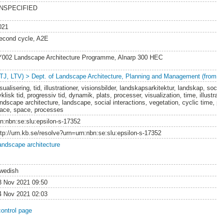
NSPECIFIED
021
econd cycle, A2E
Y002 Landscape Architecture Programme, Alnarp 300 HEC
LTJ, LTV) > Dept. of Landscape Architecture, Planning and Management (from
sualisering, tid, illustrationer, visionsbilder, landskapsarkitektur, landskap, s
klisk tid, progressiv tid, dynamik, plats, processer, visualization, time, illustr
andscape architecture, landscape, social interactions, vegetation, cyclic time
lace, space, processes
rn:nbn:se:slu:epsilon-s-17352
ttp://urn.kb.se/resolve?urn=urn:nbn:se:slu:epsilon-s-17352
andscape architecture
wedish
3 Nov 2021 09:50
4 Nov 2021 02:03
control page