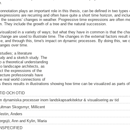
e.
onnotation plays an important role in this thesis, can be defined in two types
 expressions are recurring and often have quite a short time horizon, and inc
d the seasons’ changes in weather. Progressive time expressions are often m
on. They include the growth of a tree and the natural succession.
isualized in a variety of ways; but what they have in common is that the ch
 change are used to illustrate time. The changes in the external factors result
ace, and through this, time's impact on dynamic processes. By doing this, w
hanges over time.
tudies; a literature
tudy and a sketch study. The
o a theoretical understanding
to landscape architects, as
ct the expressions of the
ecture professionals have
he real world connections of
 thesis results in illustrations showing how time can be visualized as parts of
 TID OCH OTID
m dynamiska processer inom landskapsarkitektur & visualisering av tid
ultman Skogsmyr, Millicent
estin, Anders
ergsjö, Ann
and
Kylin, Maria
NSPECIFIED