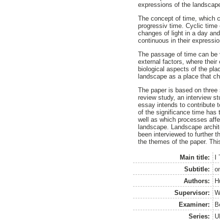
expressions of the landscap
The concept of time, which c
progressiv time. Cyclic time
changes of light in a day an
continuous in their expressi
The passage of time can be v
external factors, where their
biological aspects of the pl
landscape as a place that c
The paper is based on three s
review study, an interview s
essay intends to contribute t
of the significance time has 
well as which processes affe
landscape. Landscape archit
been interviewed to further t
the themes of the paper. This
Main title:
I
Subtitle:
o
Authors:
H
Supervisor:
W
Examiner:
B
Series:
U