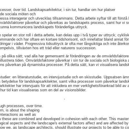
ser, över tid. Landskapsarkitektur, i sin tur, handlar om hur platser
både sociala möten och
ssa interagerar och utvecklas tillsammans. Detta arbete syftar till att förstå
världsfaktorer påverkar och påverkas av landskapets process, samt hur vi s
tt kunna kommunicera landskapets föränderliga uttryck.
spelar en stor roll i detta arbete, kan delas upp i två typer av uttryck; cyklisk
ommande och har oftare en kortare tidshorisont, och innefattar bland annat för
ringar i väder. Progressiva tidsuttryck är ofta mer långsiktiga och inte återk
empelvis, tillväxten hos ett träd eller naturens succession.
 på olika sätt; vad alla har gemensamt är förändringen av de omvärldsfaktore
llustrera tiden. Omvärldsfaktorer påverkar i sin tur de sociala och biologiska
ens påverkan på dynamiska processer. På detta sätt, kan vi visualisera land
 studier: en litteraturstudie, en intervjustudie och en skisstudie. Uppsatsen ämn
ens betydelse för landskapsarkitekter, samt vilka processer som påverkar lands
tekter har intervjuats för att inkludera en mer verklighetsförankrad bild av 
er hur tid kan visualiseras som en del av visionsbilder.
,
ugh processes, over time.
rn, is about the shaping
 interactions as well as
 these are combined and developed in cohesion with each other. This master
ogical aspects and the landscape's external factors affect and are affected by
 how we, as landscape architects, should illustrate our projects to be able to