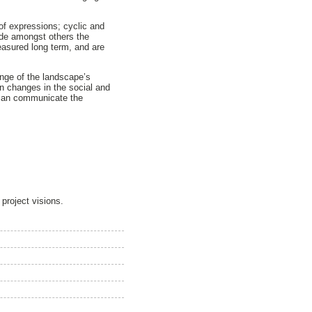
 of expressions; cyclic and
lude amongst others the
easured long term, and are
ange of the landscape’s
 in changes in the social and
e can communicate the
 project visions.