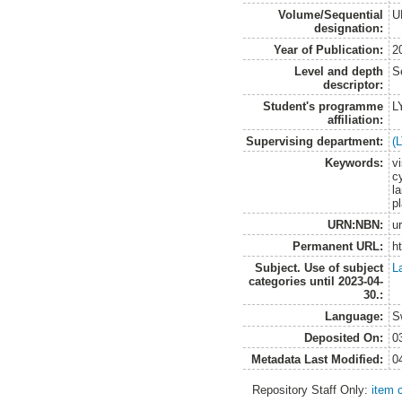
Volume/Sequential
U
designation:
Year of Publication:
2
Level and depth
S
descriptor:
Student's programme
L
affiliation:
Supervising department:
(
Keywords:
vi
cy
l
p
URN:NBN:
u
Permanent URL:
h
Subject. Use of subject
L
categories until 2023-04-
30.:
Language:
S
Deposited On:
0
Metadata Last Modified:
0
Repository Staff Only:
item 