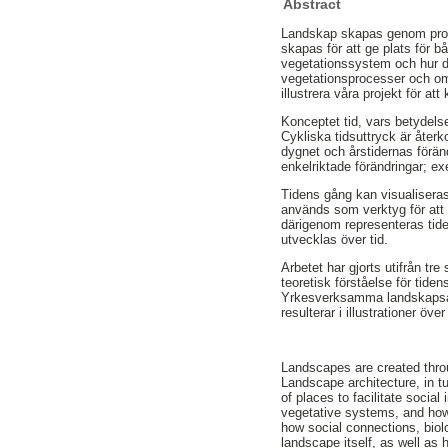
Abstract
Landskap skapas genom proces
skapas för att ge plats för 
vegetationssystem och hur de
vegetationsprocesser och om
illustrera våra projekt för a
Konceptet tid, vars betydelse 
Cykliska tidsuttryck är återk
dygnet och årstidernas föränd
enkelriktade förändringar; ex
Tidens gång kan visualiseras
används som verktyg för att i
därigenom representeras tid
utvecklas över tid.
Arbetet har gjorts utifrån tre
teoretisk förståelse för tid
Yrkesverksamma landskapsarki
resulterar i illustrationer öv
Landscapes are created thro
Landscape architecture, in tu
of places to facilitate social
vegetative systems, and how
how social connections, biol
landscape itself, as well as