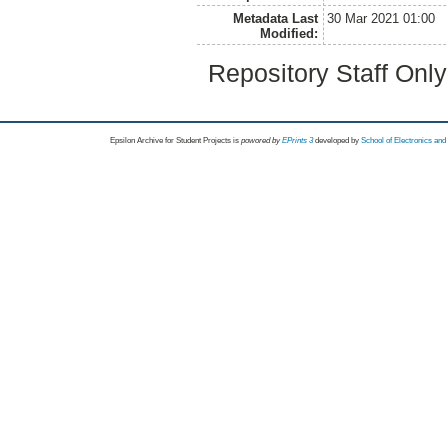
Metadata Last
30 Mar 2021 01:00
Modified:
Repository Staff Onl
Epsilon Archive for Student Projects is
powored by
EPrints 3
developed by
School of Electronics an