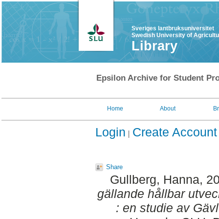
Sveriges lantbruksuniversitet
Swedish University of Agricult
Library
Epsilon Archive for Student Pro
Home
About
B
Login
Create Account
Share
Gullberg, Hanna
, 2
gällande hållbar utvec
: en studie av Gäv