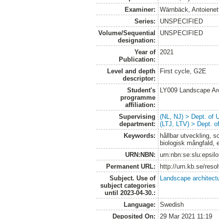
Examiner:
Wärnbäck, Antoienet
Series:
UNSPECIFIED
Volume/Sequential
UNSPECIFIED
designation:
Year of
2021
Publication:
Level and depth
First cycle, G2E
descriptor:
Student's
LY009 Landscape Ar
programme
affiliation:
Supervising
(NL, NJ) > Dept. of
department:
(LTJ, LTV) > Dept. 
Keywords:
hållbar utveckling, s
biologisk mångfald, 
URN:NBN:
urn:nbn:se:slu:epsil
Permanent URL:
http://urn.kb.se/res
Subject. Use of
Landscape architect
subject categories
until 2023-04-30.:
Language:
Swedish
Deposited On:
29 Mar 2021 11:19