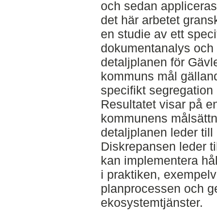
och sedan appliceras 
det här arbetet gra
en studie av ett speci
dokumentanalys och i
detaljplanen för Gävl
kommuns mål gällande
specifikt segregation
Resultatet visar på e
kommunens målsättni
detaljplanen leder til
Diskrepansen leder t
kan implementera håll
i praktiken, exempelv
planprocessen och g
ekosystemtjänster.