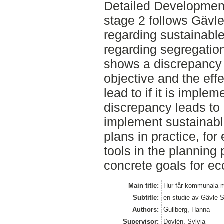
Detailed Development
stage 2 follows Gävle
regarding sustainabl
regarding segregation
shows a discrepancy 
objective and the effe
lead to if it is imple
discrepancy leads to
implement sustainabl
plans in practice, fo
tools in the planning
concrete goals for e
Main title:
Hur får kommunala må
Subtitle:
en studie av Gävle S
Authors:
Gullberg, Hanna
Supervisor:
Dovlén, Sylvia