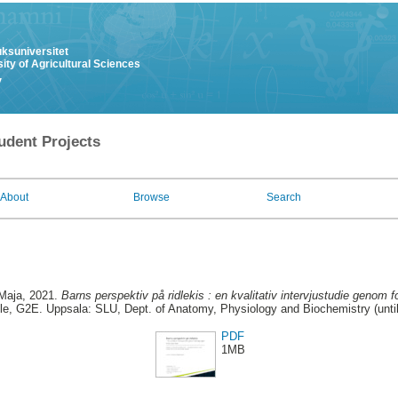
uksuniversitet
ity of Agricultural Sciences
y
udent Projects
About
Browse
Search
Maja
, 2021.
Barns perspektiv på ridlekis : en kvalitativ intervjustudie genom
cle, G2E. Uppsala: SLU, Dept. of Anatomy, Physiology and Biochemistry (unti
PDF
1MB