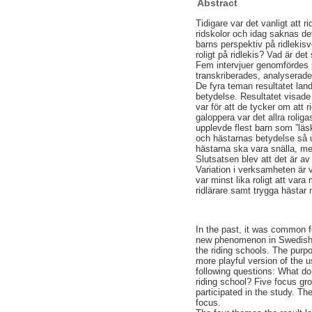
Abstract
Tidigare var det vanligt att r
ridskolor och idag saknas de
barns perspektiv på ridleki
roligt på ridlekis? Vad är de
Fem intervjuer genomfördes på 
transkriberades, analyserad
De fyra teman resultatet land
betydelse. Resultatet visade 
var för att de tycker om att r
galoppera var det allra rolig
upplevde flest barn som ”läsk
och hästarnas betydelse så u
hästarna ska vara snälla, me
Slutsatsen blev att det är av
Variation i verksamheten är v
var minst lika roligt att vara
ridlärare samt trygga hästar n
In the past, it was common fo
new phenomenon in Swedish ri
the riding schools. The purpo
more playful version of the u
following questions: What do
riding school? Five focus gro
participated in the study. T
focus.