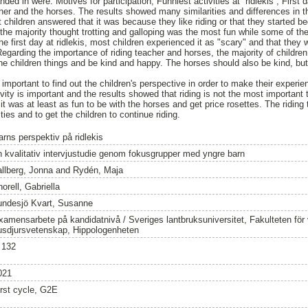
ded in were: Motives for participation, Funniest activities at ”ridlekis”, First 
cher and the horses. The results showed many similarities and differences in t
t children answered that it was because they like riding or that they started b
 the majority thought trotting and galloping was the most fun while some of the
e first day at ridlekis, most children experienced it as "scary" and that they 
 Regarding the importance of riding teacher and horses, the majority of childre
the children things and be kind and happy. The horses should also be kind, but
 important to find out the children's perspective in order to make their experie
ivity is important and the results showed that riding is not the most important 
 it was at least as fun to be with the horses and get price rosettes. The ridin
ities and to get the children to continue riding.
arns perspektiv på ridlekis
n kvalitativ intervjustudie genom fokusgrupper med yngre barn
allberg, Jonna
and
Rydén, Maja
orell, Gabriella
undesjö Kvart, Susanne
xamensarbete på kandidatnivå / Sveriges lantbruksuniversitet, Fakulteten för
usdjursvetenskap, Hippologenheten
 132
021
irst cycle, G2E