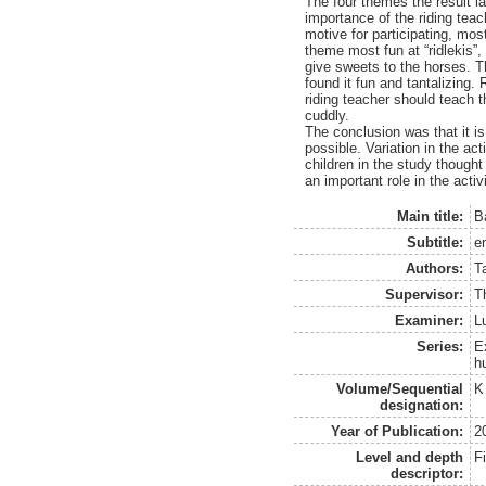
The four themes the result lan
importance of the riding tea
motive for participating, mos
theme most fun at “ridlekis”,
give sweets to the horses. Th
found it fun and tantalizing.
riding teacher should teach 
cuddly.
The conclusion was that it is
possible. Variation in the act
children in the study thought
an important role in the activ
Main title:
B
Subtitle:
e
Authors:
T
Supervisor:
Th
Examiner:
L
Series:
E
h
Volume/Sequential
K
designation:
Year of Publication:
2
Level and depth
F
descriptor: