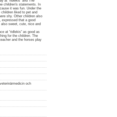
day at ”ridlekis” and The
he children's statements. In
ecause it was fun. Under the
 children liked to pet and
were shy. Other children also
n, expressed that a good
 also sweet, cute, nice and
nce at “ridlekis” as good as
thing for the children. The
g teacher and the horses play
 veterinärmedicin och