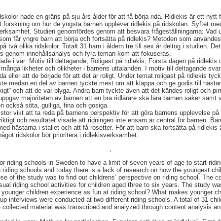
idskolor hade en gräns på sju års ålder för att få börja rida. Ridlekis är ett n
t forskning om hur de yngsta barnen upplever ridlekis på ridskolan. Syftet me
sverksamhet. Studien genomfördes genom att besvara frågeställningarna: Vad 
t som får yngre barn att börja och fortsätta på ridlekis? Metoden som användes
två olika ridskolor. Totalt 31 barn i åldern tre till sex år deltog i studien. D
es genom innehållsanalys och fyra teman kom att fokuseras.
ade i var: Motiv till deltagande, Roligast på ridlekis, Första dagen på ridleki
många likheter och olikheter i barnens uttalanden. I motiv till deltagande svar
ida eller att de började för att det är roligt. Under temat roligast på ridlekis tyc
aste medan en del av barnen tyckte mest om att klappa och ge godis till hästa
igt” och att de var blyga. Andra barn tyckte även att det kändes roligt och pirr
ppgav majoriteten av barnen att en bra ridlärare ska lära barnen saker samt 
n också söta, gulliga, fina och gosiga.
 stor vikt att ta reda på barnens perspektiv för att göra barnens upplevelse på 
iktigt och resultatet visade att ridningen inte ensam är central för barnen. Bar
 med hästarna i stallet och att få rosetter. För att barn ska fortsätta på ridlekis
ågot ridskolor bör prioritera i ridlekisverksamhet.
,
r riding schools in Sweden to have a limit of seven years of age to start riding
ding schools and today there is a lack of research on how the youngest child
se of the study was to find out childrens’ perspective on riding school. The c
sual riding school activities for children aged three to six years. The study 
 younger children experience as fun at riding school? What makes younger chi
up interviews were conducted at two different riding schools. A total of 31 chi
he collected material was transcribed and analyzed through content analysis 