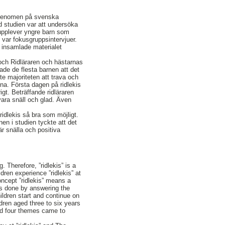
ytt fenomen på svenska
d studien var att undersöka
upplever yngre barn som
 var fokusgruppsintervjuer.
et insamlade materialet
s och Ridläraren och hästarnas
ade de flesta barnen att det
kte majoriteten att trava och
rna. Första dagen på ridlekis
igt. Beträffande ridläraren
vara snäll och glad. Även
ridlekis så bra som möjligt.
nen i studien tyckte att det
 är snälla och positiva
. Therefore, ”ridlekis” is a
ren experience ”ridlekis” at
oncept ”ridlekis” means a
was done by answering the
ldren start and continue on
ldren aged three to six years
and four themes came to