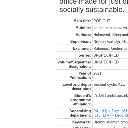
office made for just o
socially sustainable.
Main title:
POP-OUT
Subtitle:
en gestaltning av ett
Authors:
Holmsved, Stina
an
Supervisor:
Nilsson Varhelyi, Hi
Examiner:
Rabenius, Gudrun
a
Series:
UNSPECIFIED
Volume/Sequential
UNSPECIFIED
designation:
Year of
2021
Publication:
Level and depth
Second cycle, A2E
descriptor:
Student's
LY008 Landskapsark
programme
affiliation:
Supervising
(NL, NJ) > Dept. of
department:
(LTJ, LTV) > Dept. 
Keywords:
Utomhuskontor, gröna