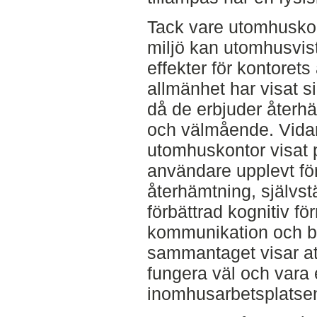
Tack vare utomhuskont
miljö kan utomhusvis
effekter för kontorets
allmänhet har visat si
då de erbjuder återh
och välmående. Vidar
utomhuskontor visat p
användare upplevt fö
återhämtning, självst
förbättrad kognitiv fö
kommunikation och bät
sammantaget visar a
fungera väl och vara 
inomhusarbetsplatse