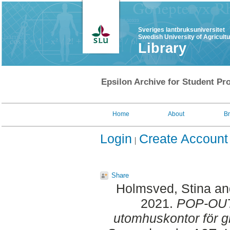
Sveriges lantbruksuniversitet
Swedish University of Agricult
Library
Epsilon Archive for Student Pro
Home
About
B
Login
Create Account
Share
Holmsved, Stina
an
2021.
POP-OUT 
utomhuskontor för gr