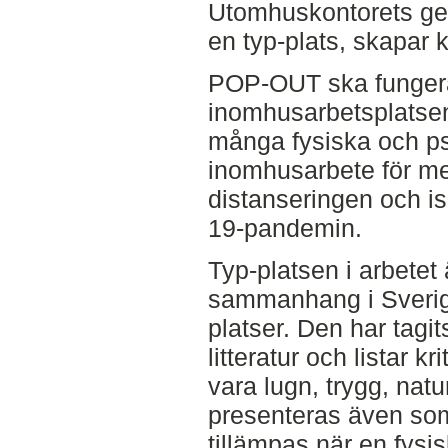
Utomhuskontorets ges
en typ-plats, skapar
POP-OUT ska fungera
inomhusarbetsplatsen
många fysiska och p
inomhusarbete för m
distanseringen och i
19-pandemin.
Typ-platsen i arbetet ä
sammanhang i Sverige
platser. Den har tagits
litteratur och listar k
vara lugn, trygg, natur
presenteras även som
tillämpas när en fysi