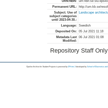
URN:NBN:
urn:nbn:se:slu:epsil
Permanent URL:
http://urn.kb.se/res
Subject. Use of
Landscape architect
subject categories
until 2023-04-30.:
Language:
Swedish
Deposited On:
05 Jul 2021 11:18
Metadata Last
06 Jul 2021 01:08
Modified:
Repository Staff Onl
Epsilon Archive for Student Projects is
powored by
EPrints 3
developed by
School of Electronics an