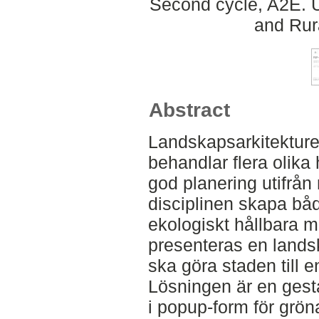
Second cycle, A2E. U
and Rur
Abstract
Landskapsarkitekture
behandlar flera olika
god planering utifrå
disciplinen skapa bå
ekologiskt hållbara mil
presenteras en lands
ska göra staden till e
Lösningen är en ges
i popup-form för grön