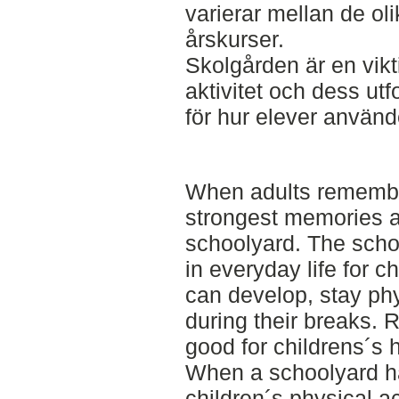
varierar mellan de ol
årskurser.
Skolgården är en vikti
aktivitet och dess utf
för hur elever använd
When adults remembe
strongest memories ar
schoolyard. The scho
in everyday life for c
can develop, stay phy
during their breaks. 
good for childrens´s h
When a schoolyard ha
children´s physical ac