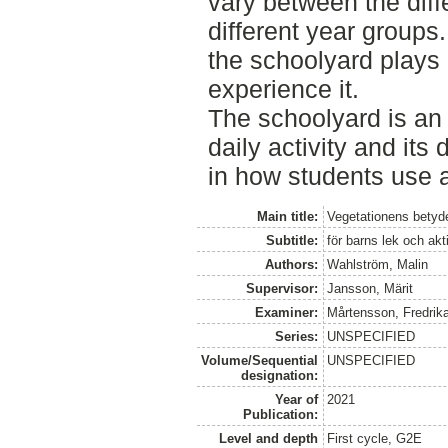
vary between the dif
different year groups
the schoolyard plays 
experience it.
The schoolyard is an 
daily activity and its
in how students use a
Main title:
Vegetationens betyd
Subtitle:
för barns lek och akti
Authors:
Wahlström, Malin
Supervisor:
Jansson, Märit
Examiner:
Mårtensson, Fredrik
Series:
UNSPECIFIED
Volume/Sequential
UNSPECIFIED
designation:
Year of
2021
Publication:
Level and depth
First cycle, G2E