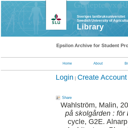
Sveriges lantbruksuniversitet
Swedish University of Agricult
Library
Epsilon Archive for Student Pro
Home
About
B
Login
Create Account
Share
Wahlström, Malin
, 2
på skolgården : för 
cycle, G2E. Alnar