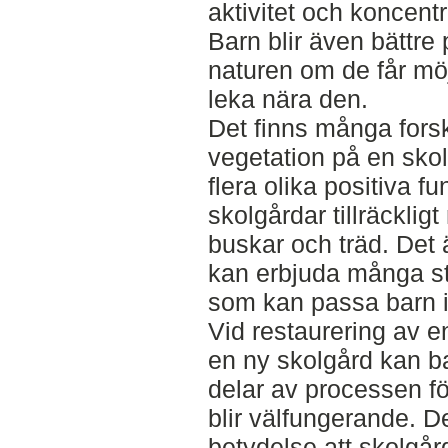
aktivitet och koncentr
Barn blir även bättre
naturen om de får möj
leka nära den.
Det finns många forsk
vegetation på en sko
flera olika positiva 
skolgårdar tillräcklig
buskar och träd. Det
kan erbjuda många st
som kan passa barn i 
Vid restaurering av en
en ny skolgård kan ba
delar av processen f
blir välfungerande. D
betydelse att skolgå