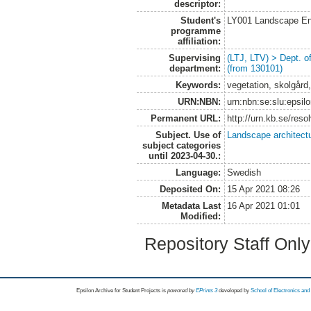
descriptor:
Student's
LY001 Landscape E
programme
affiliation:
Supervising
(LTJ, LTV) > Dept. 
department:
(from 130101)
Keywords:
vegetation, skolgård, 
URN:NBN:
urn:nbn:se:slu:epsil
Permanent URL:
http://urn.kb.se/res
Subject. Use of
Landscape architect
subject categories
until 2023-04-30.:
Language:
Swedish
Deposited On:
15 Apr 2021 08:26
Metadata Last
16 Apr 2021 01:01
Modified:
Repository Staff Onl
Epsilon Archive for Student Projects is
powored by
EPrints 3
developed by
School of Electronics an