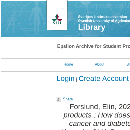
Sveriges lantbruksuniversitet
Swedish University of Agricult
Library
Epsilon Archive for Student Pro
Home
About
B
Login
Create Account
Share
Forslund, Elin
, 20
products : How does 
cancer and diabete