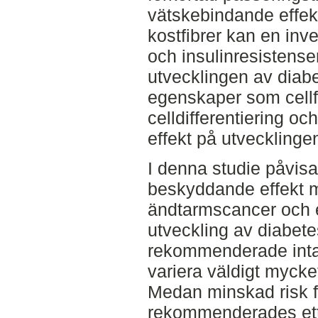
vätskebindande effek
kostfibrer kan en inv
och insulinresistense
utvecklingen av diab
egenskaper som cellf
celldifferentiering o
effekt på utvecklinge
I denna studie påvisa
beskyddande effekt m
ändtarmscancer och e
utveckling av diabete
rekommenderade intag
variera väldigt mycke
Medan minskad risk f
rekommenderades ett