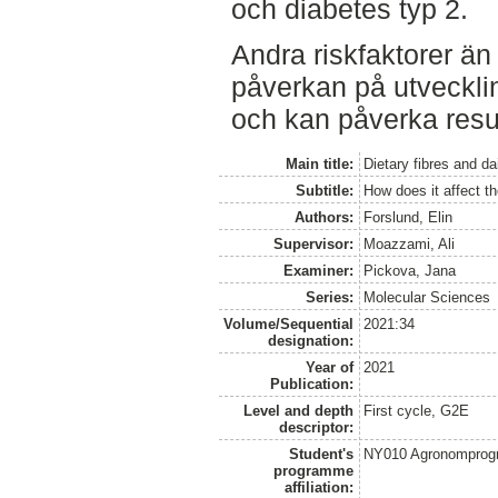
och diabetes typ 2.
Andra riskfaktorer än
påverkan på utveckli
och kan påverka resu
Main title:
Dietary fibres and da
Subtitle:
How does it affect t
Authors:
Forslund, Elin
Supervisor:
Moazzami, Ali
Examiner:
Pickova, Jana
Series:
Molecular Sciences
Volume/Sequential
2021:34
designation:
Year of
2021
Publication:
Level and depth
First cycle, G2E
descriptor:
Student's
NY010 Agronomprogra
programme
affiliation: