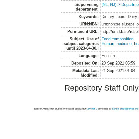
Supervising
(NL, NJ) > Departme
department:
Keywords:
Dietary fibers, Dairy
URN:NBN:
urn:nbn:se:slu:epsil
Permanent URL:
http://urn.kb.se/res
Subject. Use of
Food composition
subject categories
Human medicine, hea
until 2023-04-30.:
Language:
English
Deposited On:
20 Sep 2021 05:59
Metadata Last
21 Sep 2021 01:04
Modified:
Repository Staff Onl
Epsilon Archive for Student Projects is
powored by
EPrints 3
developed by
School of Electronics an