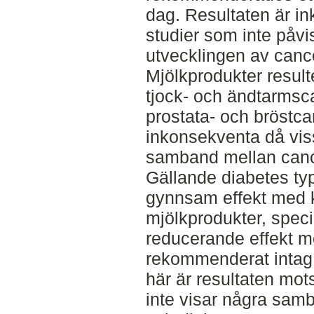
dag. Resultaten är i
studier som inte påv
utvecklingen av cance
Mjölkprodukter result
tjock- och ändtarmsc
prostata- och bröstca
inkonsekventa då vis
samband mellan canc
Gällande diabetes ty
gynnsam effekt med 
mjölkprodukter, spec
reducerande effekt m
rekommenderat intag
här är resultaten mot
inte visar några sam