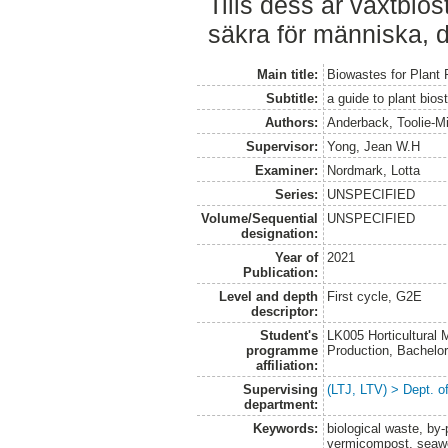
Tills dess är växtbio
säkra för människa, d
Main title:
Biowastes for Plant 
Subtitle:
a guide to plant bios
Authors:
Anderback, Toolie-M
Supervisor:
Yong, Jean W.H
Examiner:
Nordmark, Lotta
Series:
UNSPECIFIED
Volume/Sequential
UNSPECIFIED
designation:
Year of
2021
Publication:
Level and depth
First cycle, G2E
descriptor:
Student's
LK005 Horticultural
programme
Production, Bachel
affiliation:
Supervising
(LTJ, LTV) > Dept. 
department:
Keywords:
biological waste, by-
vermicompost, seawe