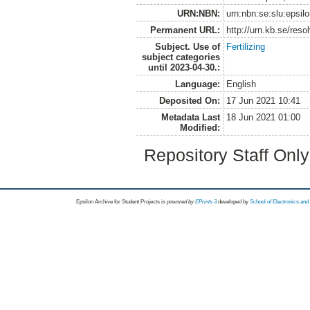
URN:NBN:
urn:nbn:se:slu:epsil
Permanent URL:
http://urn.kb.se/res
Subject. Use of
Fertilizing
subject categories
until 2023-04-30.:
Language:
English
Deposited On:
17 Jun 2021 10:41
Metadata Last
18 Jun 2021 01:00
Modified:
Repository Staff Onl
Epsilon Archive for Student Projects is
powored by
EPrints 3
developed by
School of Electronics an