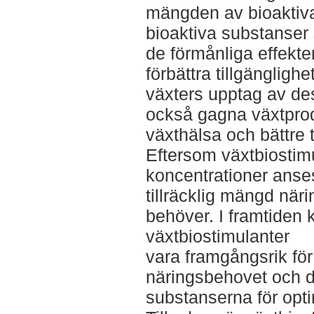
mängden av bioaktiva
bioaktiva substanser 
de förmånliga effekte
förbättra tillgänglig
växters upptag av de
också gagna växtprod
växthälsa och bättre 
Eftersom växtbiostimu
koncentrationer anses 
tillräcklig mängd nä
behöver. I framtiden 
växtbiostimulanter
vara framgångsrik för
näringsbehovet och d
substanserna för optim