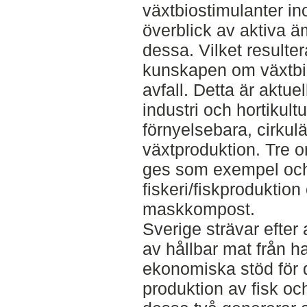
växtbiostimulanter i
överblick av aktiva 
dessa. Vilket resulte
kunskapen om växtbio
avfall. Detta är aktue
industri och hortikult
förnyelsebara, cirkul
växtproduktion. Tre o
ges som exempel och 
fiskeri/fiskproduktio
maskkompost.
Sverige strävar efter
av hållbar mat från h
ekonomiska stöd för 
produktion av fisk och