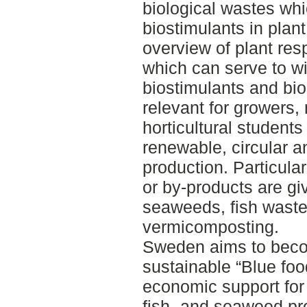
biological wastes whi
biostimulants in plan
overview of plant res
which can serve to w
biostimulants and bi
relevant for growers, 
horticultural student
renewable, circular an
production. Particular
or by-products are g
seaweeds, fish waste
vermicomposting.
Sweden aims to beco
sustainable “Blue fo
economic support for
fish- and seaweed pro