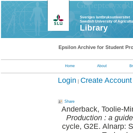
Sveriges lantbruksuniversitet
Swedish University of Agricult
Library
Epsilon Archive for Student Pro
Home
About
B
Login
Create Account
Share
Anderback, Toolie-Mi
Production : a guide
cycle, G2E. Alnarp: 