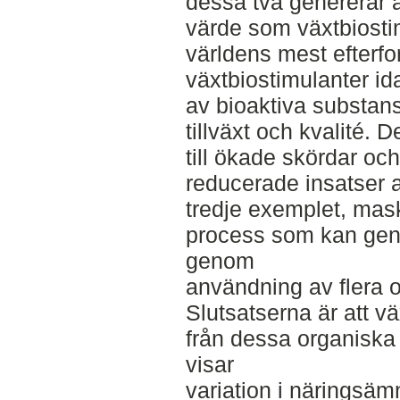
dessa två genererar a
värde som växtbiostim
världens mest efterfo
växtbiostimulanter id
av bioaktiva substans
tillväxt och kvalité. 
till ökade skördar och
reducerade insatser 
tredje exemplet, mas
process som kan gene
genom
användning av flera ol
Slutsatserna är att v
från dessa organiska 
visar
variation i näringsäm