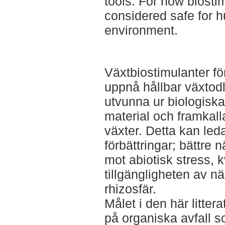
tools. For now biostim
considered safe for 
environment.
Växtbiostimulanter för
uppnå hållbar växtodl
utvunna ur biologiska
material och framkalla
växter. Detta kan leda 
förbättringar; bättre n
mot abiotisk stress, kv
tillgängligheten av nä
rhizosfär.
Målet i den här litter
på organiska avfall 