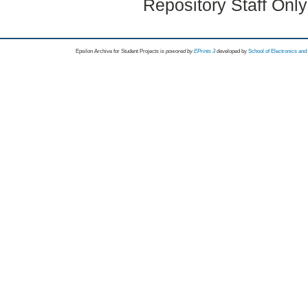
Repository Staff Onl
Epsilon Archive for Student Projects is
powored by
EPrints 3
developed by
School of Electronics an