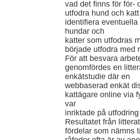
vad det finns för för-
utfodra hund och katt
identifiera eventuell
hundar och
katter som utfodras m
började utfodra med 
För att besvara arbete
genomfördes en litter
enkätstudie där en
webbaserad enkät dist
kattägare online via
var
inriktade på utfodrin
Resultatet från litter
fördelar som nämns til
råfoder ofta är av an