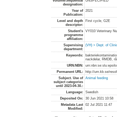
Volume/Sequential
UNSPECIFIED
designation:
Year of
2021
Publication:
Level and depth
First cycle, G2E
descriptor:
Student's
VY010 Veterinary N
programme
affiliation:
Supervising
(VH) > Dept. of Clini
department:
Keywords:
bakteriekontaminatio
nackdelar, RMDB, rå
URN:NBN:
urn:nbn:se:slu:epsil
Permanent URL:
http://urn.kb.se/res
Subject. Use of
Animal feeding
subject categories
until 2023-04-30.:
Language:
Swedish
Deposited On:
30 Jun 2021 10:58
Metadata Last
02 Jul 2021 11:47
Modified: