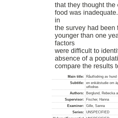
that they thought the
food was inadequate.
in
the survey had been
younger than one yea
factors
were difficult to iden
absence of a populat
compare the results t
Main title:
Råutfodring av hund 
Subtitle:
en enkätstudie om ä
utfodras
Authors:
Berglund, Rebecka
a
Supervisor:
Fischer, Hanna
Examiner:
Gille, Sanna
Series:
UNSPECIFIED