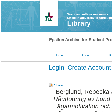
Sveriges lantbruksuniversitet
Swedish University of Agricult
Library
Epsilon Archive for Student Pro
Home
About
B
Login
Create Account
Share
Berglund, Rebecka
Råutfodring av hund 
ägarmotivation oc