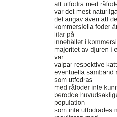
att utfodra med råfode
var det mest naturliga
del angav även att de 
kommersiella foder är b
litar på
innehållet i kommersie
majoritet av djuren i 
var
valpar respektive ka
eventuella samband m
som utfodras
med råfoder inte kunna
berodde huvudsaklig
population
som inte utfodrades m