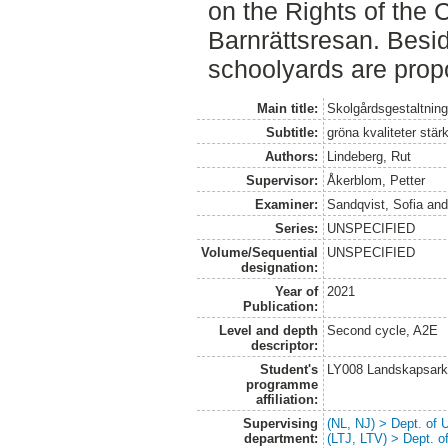
on the Rights of the 
Barnrättsresan. Besid
schoolyards are prop
Main title:
Skolgårdsgestaltnin
Subtitle:
gröna kvaliteter stärk
Authors:
Lindeberg, Rut
Supervisor:
Åkerblom, Petter
Examiner:
Sandqvist, Sofia
an
Series:
UNSPECIFIED
Volume/Sequential
UNSPECIFIED
designation:
Year of
2021
Publication:
Level and depth
Second cycle, A2E
descriptor:
Student's
LY008 Landskapsark
programme
affiliation:
Supervising
(NL, NJ) > Dept. of
department:
(LTJ, LTV) > Dept. 