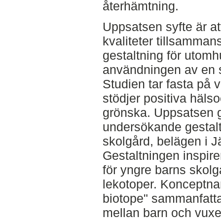
återhämtning.
Uppsatsen syfte är a
kvaliteter tillsamma
gestaltning för utomh
användningen av en s
Studien tar fasta på
stödjer positiva hälsoe
grönska. Uppsatsen 
undersökande gestal
skolgård, belägen i 
Gestaltningen inspire
för yngre barns skol
lekotoper. Konceptnam
biotope" sammanfatta
mellan barn och vuxen