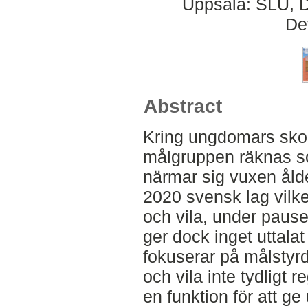
Uppsala: SLU, D
De
Abstract
Kring ungdomars skol
målgruppen räknas s
närmar sig vuxen åld
2020 svensk lag vilket
och vila, under pause
ger dock inget uttalat
fokuserar på målstyrd
och vila inte tydligt r
en funktion för att g