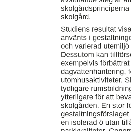
skolgårdsprinciperna
skolgård.
Studiens resultat vis
använts i gestaltning
och varierad utemiljö
Dessutom kan tillförse
exempelvis förbättrat
dagvattenhantering, fö
utomhusaktiviteter. S
tydligare rumsbildnin
ytterligare för att be
skolgården. En stor 
gestaltningsförslaget 
en isolerad ö utan til
parkkvaliteter. Genom 