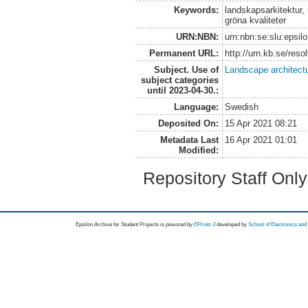
Keywords:
landskapsarkitektur,
gröna kvaliteter
URN:NBN:
urn:nbn:se:slu:epsil
Permanent URL:
http://urn.kb.se/res
Subject. Use of
Landscape architect
subject categories
until 2023-04-30.:
Language:
Swedish
Deposited On:
15 Apr 2021 08:21
Metadata Last
16 Apr 2021 01:01
Modified:
Repository Staff Onl
Epsilon Archive for Student Projects is
powored by
EPrints 3
developed by
School of Electronics an