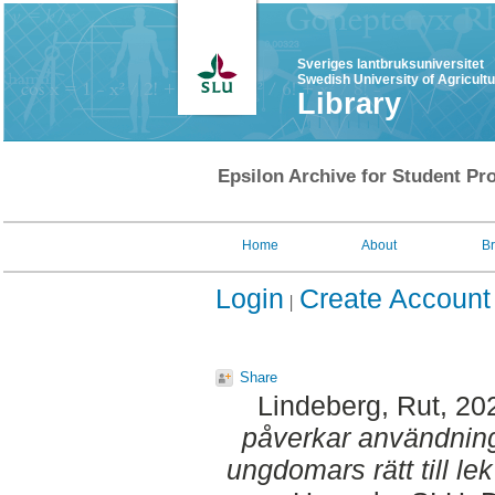
Sveriges lantbruksuniversitet
Swedish University of Agricult
Library
Epsilon Archive for Student Pro
Home
About
B
Login
Create Account
Share
Lindeberg, Rut
, 20
påverkar användninge
ungdomars rätt till lek