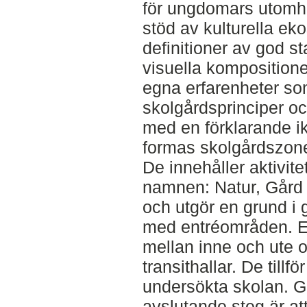
för ungdomars utomh
stöd av kulturella ek
definitioner av god 
visuella kompositioner
egna erfarenheter so
skolgårdsprinciper o
med en förklarande ik
formas skolgårdszone
De innehåller aktivite
namnen: Natur, Gård
och utgör en grund i g
med entréområden. En
mellan inne och ute 
transithallar. De tillf
undersökta skolan. G
avslutande steg är at