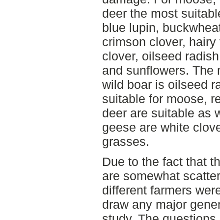
deer the most suitabl
blue lupin, buckwhea
crimson clover, hairy 
clover, oilseed radish
and sunflowers. The m
wild boar is oilseed r
suitable for moose, r
deer are suitable as w
geese are white clov
grasses.
Due to the fact that 
are somewhat scattere
different farmers were 
draw any major gener
study. The questions 