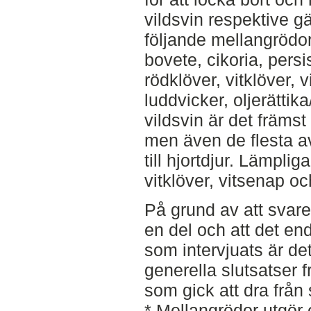
vildsvin respektive gä
följande mellangrödor
bovete, cikoria, persi
rödklöver, vitklöver, 
luddvicker, oljerättika
vildsvin är det främst
men även de flesta a
till hjortdjur. Lämplig
vitklöver, vitsenap oc
På grund av att svare
en del och att det en
som intervjuats är det
generella slutsatser f
som gick att dra från 
* Mellangrödor utgör e