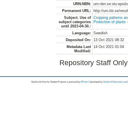
URN:NBN:
urn:nbn:se:slu:epsil
Permanent URL:
http://urn.kb.se/res
Subject. Use of
Cropping patterns a
subject categories
Protection of plants
until 2023-04-30.:
Language:
Swedish
Deposited On:
13 Oct 2021 08:32
Metadata Last
14 Oct 2021 01:04
Modified:
Repository Staff Onl
Epsilon Archive for Student Projects is
powored by
EPrints 3
developed by
School of Electronics an