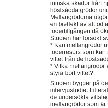
minska skador från hjo
höstsådda grödor unde
Mellangrödorna utgör p
en bieffekt av att odl
fodertillgången då ök
Studien har försökt sv
* Kan mellangrödor ut
foderresurs som kan a
viltet från de höstså
* Vilka mellangrödor ä
styra bort viltet?
Studien bygger på dels
intervjustudie. Littera
de undersökta viltsla
mellangrödor som är