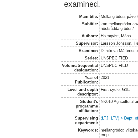
examined.
Main title:
Mellangrödors påverk
Subtitle:
kan mellangrödor anv
höstsådda grödor?
Authors:
Holmqvist, Måns
Supervisor:
Larsson Jönsson, H
Examiner:
Dimitrova Mårtensso
Series:
UNSPECIFIED
Volume/Sequential
UNSPECIFIED
designation:
Year of
2021
Publication:
Level and depth
First cycle, G1E
descriptor:
Student's
NK010 Agricultural 
programme
affiliation:
Supervising
(LTJ, LTV) > Dept. 
department:
Keywords:
mellangrödor, viltsk
crops