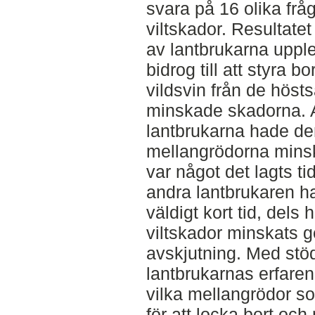
svara på 16 olika frå
viltskador. Resultatet
av lantbrukarna uppl
bidrog till att styra bo
vildsvin från de hös
minskade skadorna. A
lantbrukarna hade de
mellangrödorna minsk
var något det lagts t
andra lantbrukaren h
väldigt kort tid, del
viltskador minskats 
avskjutning. Med stöd
lantbrukarnas erfaren
vilka mellangrödor so
för att locka bort och