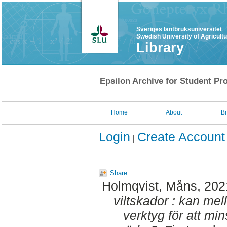
Sveriges lantbruksuniversitet
Swedish University of Agricult
Library
Epsilon Archive for Student Pro
Home
About
B
Login
Create Account
Share
Holmqvist, Måns
, 20
viltskador : kan me
verktyg för att mi