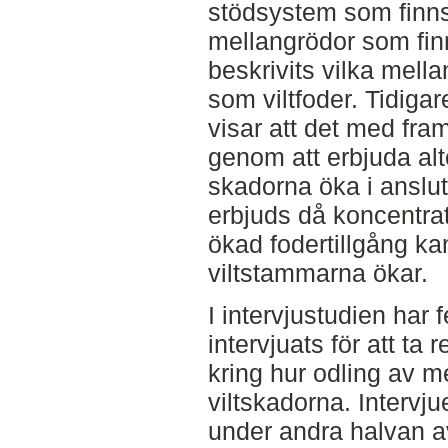
stödsystem som finns
mellangrödor som fin
beskrivits vilka mell
som viltfoder. Tidigar
visar att det med fram
genom att erbjuda alt
skadorna öka i anslut
erbjuds då koncentrat
ökad fodertillgång kan
viltstammarna ökar.
I intervjustudien har 
intervjuats för att ta
kring hur odling av m
viltskadorna. Intervj
under andra halvan av