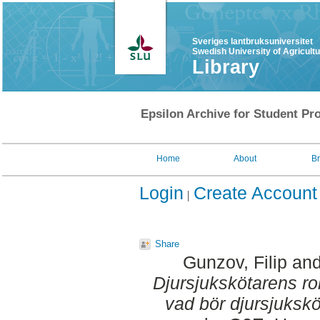
Sveriges lantbruksuniversitet
Swedish University of Agricult
Library
Epsilon Archive for Student Pro
Home
About
B
Login
Create Account
Share
Gunzov, Filip
an
Djursjukskötarens ro
vad bör djursjuks