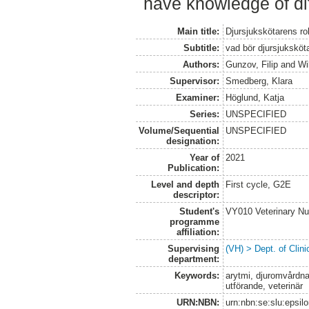
have knowledge of dif
Main title:
Djursjukskötarens ro
Subtitle:
vad bör djursjukskö
Authors:
Gunzov, Filip
and
Wi
Supervisor:
Smedberg, Klara
Examiner:
Höglund, Katja
Series:
UNSPECIFIED
Volume/Sequential
UNSPECIFIED
designation:
Year of
2021
Publication:
Level and depth
First cycle, G2E
descriptor:
Student's
VY010 Veterinary N
programme
affiliation:
Supervising
(VH) > Dept. of Clini
department:
Keywords:
arytmi, djuromvårdna
utförande, veterinär
URN:NBN:
urn:nbn:se:slu:epsil