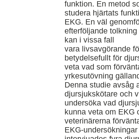
funktion. En metod s
studera hjärtats funk
EKG. En väl genomf
efterföljande tolknin
kan i vissa fall
vara livsavgörande fö
betydelsefullt för dju
veta vad som förvänt
yrkesutövning gälla
Denna studie avsåg a
djursjukskötare och v
undersöka vad djursj
kunna veta om EKG 
veterinärerna förvänt
EKG-undersökningar 
intervjuades fyra dju