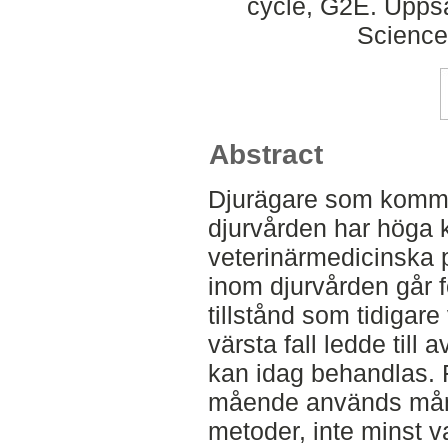
cycle, G2E. Uppsa
Science
Abstract
Djurägare som kommer
djurvården har höga 
veterinärmedicinska 
inom djurvården går f
tillstånd som tidigare
värsta fall ledde till a
kan idag behandlas. 
mående används mån
metoder, inte minst va