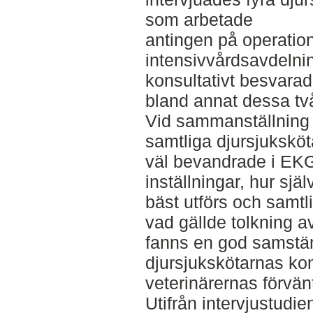
som arbetade
antingen på operation
intensivvårdsavdelni
konsultativt besvara
bland annat dessa tv
Vid sammanställning 
samtliga djursjuksköt
väl bevandrade i EKG
inställningar, hur sj
bäst utförs och samt
vad gällde tolkning 
fanns en god samstä
djursjukskötarnas k
veterinärernas förvän
Utifrån intervjustudi