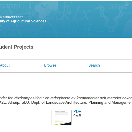
uksuniversitet
ity of Agricultural Sciences
y
udent Projects
About
Browse
Search
oder för växtkomposition : en redogörelse av komponenter och metoder bako
A2E. Alnarp: SLU, Dept. of Landscape Architecture, Planning and Managemen
PDF
9MB