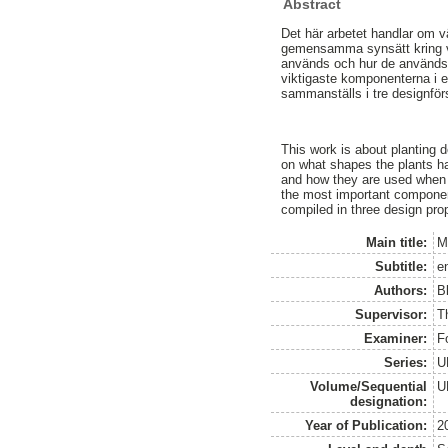
Abstract
Det här arbetet handlar om vä
gemensamma synsätt kring vi
används och hur de används v
viktigaste komponenterna i 
sammanställs i tre designfö
This work is about planting 
on what shapes the plants ha
and how they are used when p
the most important component
compiled in three design pro
Main title:
M
Subtitle:
e
Authors:
B
Supervisor:
T
Examiner:
F
Series:
U
Volume/Sequential
U
designation:
Year of Publication:
2