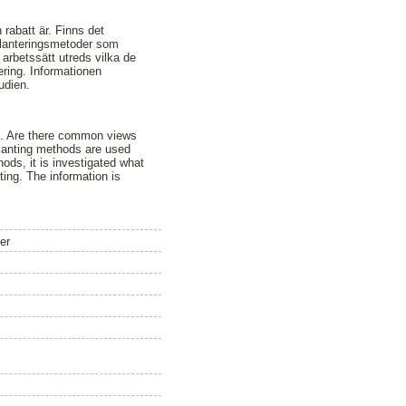
 rabatt är. Finns det
planteringsmetoder som
arbetssätt utreds vilka de
ring. Informationen
udien.
ng. Are there common views
planting methods are used
ods, it is investigated what
ing. The information is
er