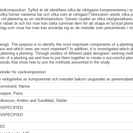
xtkomposition. Syftet är att identifiera vilka de viktigaste komponenterna i en
lka former växterna har och vilka som är viktigast? Dessutom utreds vilka 
id planering av en växtkomposition. Genom studier av olika växtgestaltares 
en rabatt är och hur man kan sätta samman dem för att skapa en lyckad plante
rslag som visar hur man kan använda sig av de metoder som presenterats i st
,
design. The purpose is to identify the most important components of a planti
ve and which ones are most important? In addition, it is investigated which 
lanning a planting. Through studies of different plant designers' working meth
s of a planting are and how to put them together to create a successful plant
posals that show how to use the methods presented in the study.
etoder för växtkomposition
n redogörelse av komponenter och metoder bakom skapandet av perennrabatt
lomstrand, Hanna
horpert, Petra
olkesson, Anders
and
Sundblad, Stefan
NSPECIFIED
NSPECIFIED
021