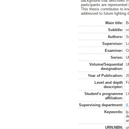
background that describes th
participants are represented 
This thesis contributes to k
addressed to future lighting 
Main title:
B
Subtitle:
v
Authors:
S
Supervisor:
L
Examiner:
O
Series:
U
Volume/Sequential
U
designation:
Year of Publication:
2
Level and depth
F
descriptor:
Student's programme
L
affiliation:
Supervising department:
(
Keywords:
lj
de
ar
URN:NBN:
u