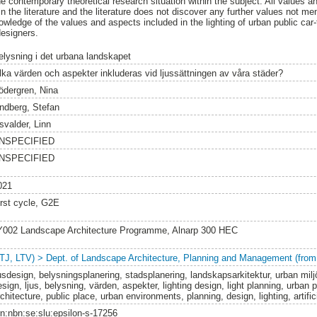
e contemporary theoretical research situation within the subject. All values 
in the literature and the literature does not discover any further values not me
nowledge of the values and aspects included in the lighting of urban public ca
designers.
elysning i det urbana landskapet
ilka värden och aspekter inkluderas vid ljussättningen av våra städer?
ödergren, Nina
indberg, Stefan
svalder, Linn
NSPECIFIED
NSPECIFIED
021
irst cycle, G2E
Y002 Landscape Architecture Programme, Alnarp 300 HEC
LTJ, LTV) > Dept. of Landscape Architecture, Planning and Management (from
usdesign, belysningsplanering, stadsplanering, landskapsarkitektur, urban miljö,
sign, ljus, belysning, värden, aspekter, lighting design, light planning, urban
chitecture, public place, urban environments, planning, design, lighting, artific
rn:nbn:se:slu:epsilon-s-17256