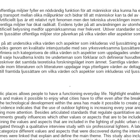
a offentliga miljöer fyller en nödvändig funktion för att människor ska kunna ha 
g transport mellan olika målpunkter och bidrar till att människor kan ta del av 
Artificiellt ljus är ett relativt nytt fenomen men den tekniska utvecklingen inom
ffentliga miljöer har ökat radikalt. Evidens tyder på att användningen av utom
tificiell belysning medför uppmärksammas mer frekvent. Utöver standarder s
 ljussätter offentliga miljöer stor påverkan på vilka värden eller aspekter so
på att undersöka vilka värden och aspekter som inkluderas vid ljussättning av 
rsöks genom en kvalitativ intervjustudie med sex yrkesverksamma ljussättare
 definiera och kategorisera de olika värden och aspekter som uppdagades under 
ill varje huvudtema knöts tre underteman som förklarar och definierar huvudt
eskriver det samtida teoretiska forskningsläget inom ämnet. Samtliga värde
de inom litteraturen och litteraturen uppdagar inga ytterligare värden av delt
ill framtida ljussättare om vilka värden och aspekter som inkluderas vid ljuss
,
public places allows people to have a functioning everyday life. Nightlight enabl
s and makes it possible to enjoy what cities have to offer even after the break o
e technological development within the area has made it possible to create pu
vidence indicates that the use of outdoor lighting is increasing every year 
eiving more attention. Besides articulated standards that regulate quantitative a
nments greatly influences which other values or aspects that are to be include
ing the values and aspects that are included in the lighting of public urban c
gated through a qualitative interview study with six professional lighters. A la
d categorize different values and aspects that were discovered during the inte
hemes were linked that explain and define the main theme. This study also incl