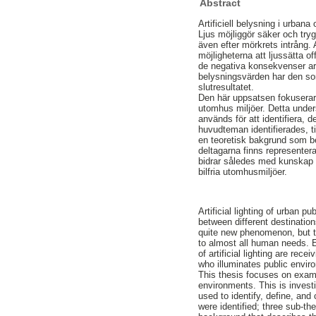
Abstract
Artificiell belysning i urban
Ljus möjliggör säker och tryg
även efter mörkrets intrång. 
möjligheterna att ljussätta o
de negativa konsekvenser ar
belysningsvärden har den som
slutresultatet.
Den här uppsatsen fokuserar 
utomhus miljöer. Detta unde
används för att identifiera,
huvudteman identifierades, t
en teoretisk bakgrund som b
deltagarna finns representera
bidrar således med kunskap t
bilfria utomhusmiljöer.
Artificial lighting of urban 
between different destination
quite new phenomenon, but th
to almost all human needs. E
of artificial lighting are rec
who illuminates public enviro
This thesis focuses on examin
environments. This is investi
used to identify, define, an
were identified; three sub-t