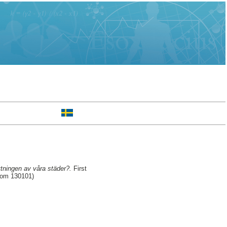
ttningen av våra städer?.
First
rom 130101)