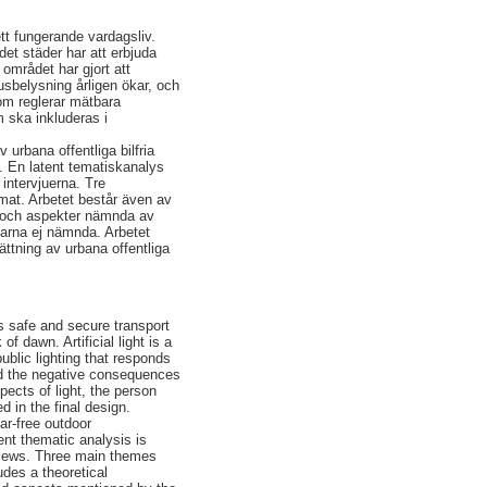
ett fungerande vardagsliv.
det städer har att erbjuda
 området har gjort att
husbelysning årligen ökar, och
om reglerar mätbara
m ska inkluderas i
urbana offentliga bilfria
. En latent tematiskanalys
intervjuerna. Tre
emat. Arbetet består även av
n och aspekter nämnda av
agarna ej nämnda. Arbetet
ättning av urbana offentliga
es safe and secure transport
f dawn. Artificial light is a
blic lighting that responds
and the negative consequences
spects of light, the person
d in the final design.
ar-free outdoor
tent thematic analysis is
rviews. Three main themes
udes a theoretical