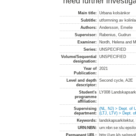
need further investiga
Main title:
Urbana kolsänkor
Subtitle:
utformning av kolinl
Authors:
Andersson, Emelie
Supervisor:
Rabenius, Gudrun
Examiner:
Nordh, Helena
and
M
Series:
UNSPECIFIED
Volume/Sequential
UNSPECIFIED
designation:
Year of
2021
Publication:
Level and depth
Second cycle, A2E
descriptor:
Student's
LY008 Landskapsark
programme
affiliation:
Supervising
(NL, NJ) > Dept. of
department:
(LTJ, LTV) > Dept. 
Keywords:
landskapsarkitektur,
URN:NBN:
urn:nbn:se:slu:epsil
Permanent URL:
http://urn.kb.se/res