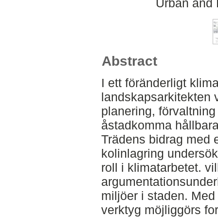
Urban and 
Abstract
I ett föränderligt kli
landskapsarkitekten 
planering, förvaltning
åstadkomma hållbara
Trädens bidrag med 
kolinlagring undersöks
roll i klimatarbetet. v
argumentationsunderl
miljöer i staden. Me
verktyg möjliggörs fo