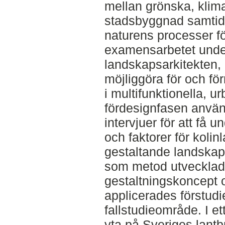
mellan grönska, klim
stadsbyggnad samti
naturens processer fö
examensarbetet unde
landskapsarkitekten,
möjliggöra för och fö
i multifunktionella, u
fördesignfasen använd
intervjuer för att få u
och faktorer för kolin
gestaltande landskap
som metod utvecklade
gestaltningskoncept o
applicerades förstudi
fallstudieområde. I et
yta på Sveriges lant