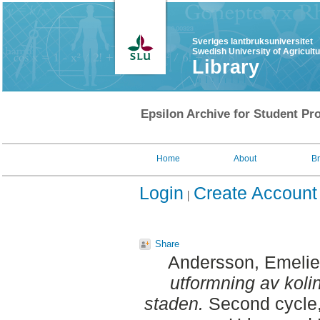
Sveriges lantbruksuniversitet
Swedish University of Agricult
Library
Epsilon Archive for Student Pro
Home
About
B
Login
Create Account
Share
Andersson, Emelie
utformning av koli
staden.
Second cycle,