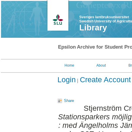
Sveriges lantbruksuniversitet
Swedish University of Agricult
Library
Epsilon Archive for Student Pro
Home
About
B
Login
Create Account
Share
Stjernström C
Stationsparkers möjlig
: med Ängelholms Jä