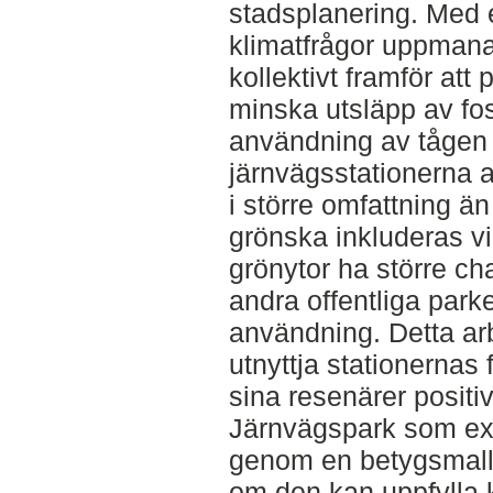
stadsplanering. Med
klimatfrågor uppmana
kollektivt framför att
minska utsläpp av fo
användning av tåge
järnvägsstationerna a
i större omfattning ä
grönska inkluderas v
grönytor ha större ch
andra offentliga par
användning. Detta ar
utnyttja stationernas 
sina resenärer posit
Järnvägspark som ex
genom en betygsmall o
om den kan uppfylla 