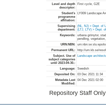
Level and depth
First cycle, G2E
descriptor:
Student's
LY009 Landscape Ar
programme
affiliation:
Supervising
(NL, NJ) > Dept. of
department:
(LTJ, LTV) > Dept. 
Keywords:
urbana grönytor, stad
pendling, vegetation,
URN:NBN:
urn:nbn:se:slu:epsil
Permanent URL:
http://urn.kb.se/res
Subject. Use of
Landscape architect
subject categories
until 2023-04-30.:
Language:
Swedish
Deposited On:
03 Dec 2021 11:34
Metadata Last
04 Dec 2021 02:00
Modified:
Repository Staff Onl