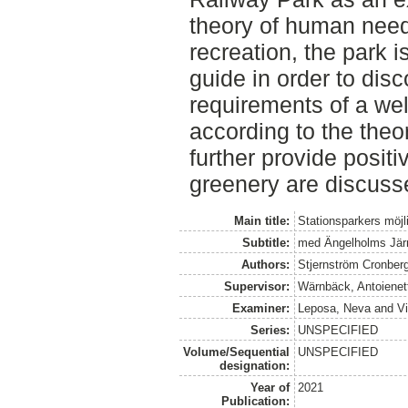
theory of human need
recreation, the park 
guide in order to discov
requirements of a wel
according to the theor
further provide positi
greenery are discuss
Main title:
Stationsparkers möjli
Subtitle:
med Ängelholms Jär
Authors:
Stjernström Cronber
Supervisor:
Wärnbäck, Antoienet
Examiner:
Leposa, Neva
and
Vi
Series:
UNSPECIFIED
Volume/Sequential
UNSPECIFIED
designation:
Year of
2021
Publication: