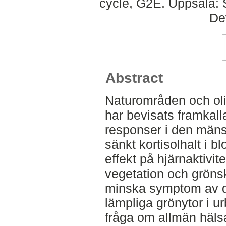
cycle, G2E. Uppsala: 
De
Abstract
Naturområden och ol
har bevisats framkall
responser i den män
sänkt kortisolhalt i 
effekt på hjärnaktivit
vegetation och gröns
minska symptom av de
lämpliga grönytor i ur
fråga om allmän häls