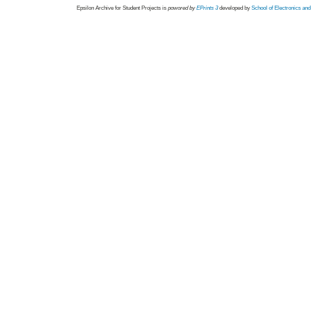
Epsilon Archive for Student Projects is
powored by
EPrints 3
developed by
School of Electronics an