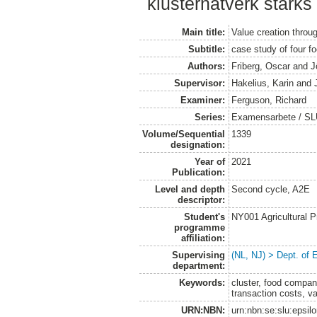
klusternätverk stärks
Main title:
Value creation throu
Subtitle:
case study of four f
Authors:
Friberg, Oscar
and
J
Supervisor:
Hakelius, Karin
and
Examiner:
Ferguson, Richard
Series:
Examensarbete / SLU
Volume/Sequential
1339
designation:
Year of
2021
Publication:
Level and depth
Second cycle, A2E
descriptor:
Student's
NY001 Agricultural
programme
affiliation:
Supervising
(NL, NJ) > Dept. of
department:
Keywords:
cluster, food compani
transaction costs, va
URN:NBN:
urn:nbn:se:slu:epsil