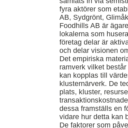
samlats in via semist
fyra aktörer som etabl
AB, Sydgrönt, Glimåk
Foodhills AB är ägar
lokalerna som husera
företag delar är akti
och delar visionen om
Det empiriska material
ramverk vilket består 
kan kopplas till vär
klusternärverk. De te
plats, kluster, resurse
transaktionskostnade
dessa framställs en f
vidare hur detta kan 
De faktorer som påver