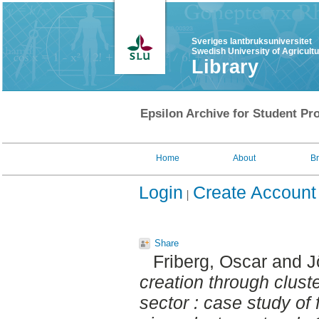
Sveriges lantbruksuniversitet
Swedish University of Agricult
Library
Epsilon Archive for Student Pro
Home
About
B
Login
Create Account
Share
Friberg, Oscar
and
J
creation through clust
sector : case study of