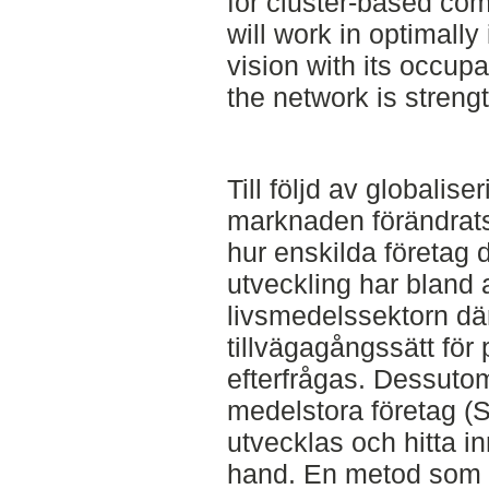
for cluster-based com
will work in optimally
vision with its occup
the network is streng
Till följd av globalis
marknaden förändrats
hur enskilda företag 
utveckling har bland 
livsmedelssektorn dä
tillvägagångssätt för
efterfrågas. Dessut
medelstora företag (S
utvecklas och hitta i
hand. En metod som b