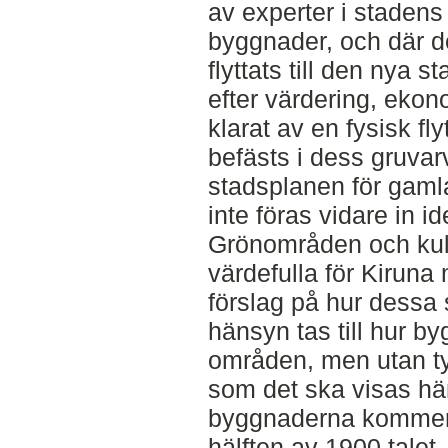
av experter i stadens 
byggnader, och där de
flyttats till den nya
efter värdering, eko
klarat av en fysisk fly
befästs i dess gruvarv
stadsplanen för gam
inte föras vidare in 
Grönområden och ku
värdefulla för Kiruna
förslag på hur dessa
hänsyn tas till hur b
områden, men utan tydl
som det ska visas hän
byggnaderna kommer i
hälften av 1900 talet,