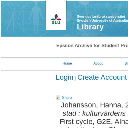
Sveriges lantbruksuniversitet
Swedish University of Agricult
Library
Epsilon Archive for Student Pro
Home
About
B
Login
Create Account
Share
Johansson, Hanna
, 
stad : kulturvärdens 
First cycle, G2E. Al