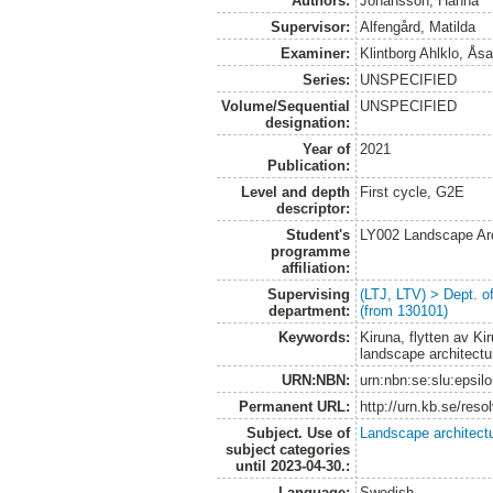
Authors:
Johansson, Hanna
Supervisor:
Alfengård, Matilda
Examiner:
Klintborg Ahlklo, Ås
Series:
UNSPECIFIED
Volume/Sequential
UNSPECIFIED
designation:
Year of
2021
Publication:
Level and depth
First cycle, G2E
descriptor:
Student's
LY002 Landscape Ar
programme
affiliation:
Supervising
(LTJ, LTV) > Dept. 
department:
(from 130101)
Keywords:
Kiruna, flytten av Ki
landscape architectur
URN:NBN:
urn:nbn:se:slu:epsil
Permanent URL:
http://urn.kb.se/res
Subject. Use of
Landscape architect
subject categories
until 2023-04-30.:
Language:
Swedish