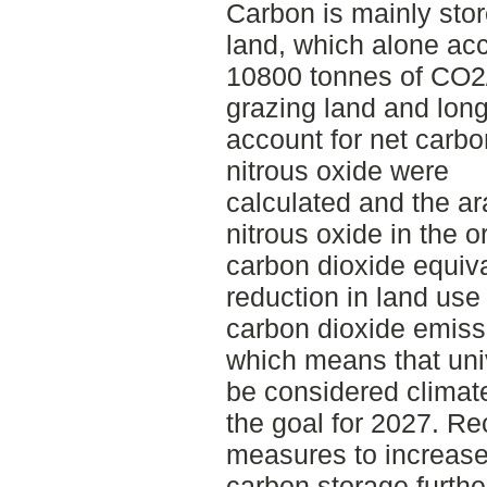
Carbon is mainly store
land, which alone acc
10800 tonnes of CO2/y
grazing land and lon
account for net carbo
nitrous oxide were
calculated and the ar
nitrous oxide in the o
carbon dioxide equiva
reduction in land use 
carbon dioxide emissi
which means that uni
be considered climate
the goal for 2027. R
measures to increas
carbon storage furth