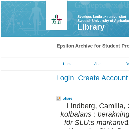
Sveriges lantbruksuniversitet
Swedish University of Agricult
Library
Epsilon Archive for Student Pro
Home
About
B
Login
Create Account
Share
Lindberg, Camilla
,
kolbalans : beräkning
för SLU:s markanvä