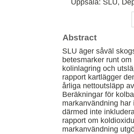
Uppsala: SLU, Dep
Abstract
SLU äger såväl skog
betesmarker runt om 
kolinlagring och utsl
rapport kartlägger d
årliga nettoutsläpp av
Beräkningar för kolb
markanvändning har in
därmed inte inkluderat
rapport om koldioxid
markanvändning utgör 