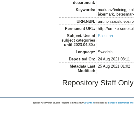
department:
Keywords:
markanvändning, kold
åkermark, betesmar
URN:NBN:
urn:nbn:se:slu:epsil
Permanent URL:
http://urn.kb.se/res
Subject. Use of
Pollution
subject categories
until 2023-04-30.:
Language:
Swedish
Deposited On:
24 Aug 2021 08:11
Metadata Last
25 Aug 2021 01:02
Modified:
Repository Staff Onl
Epsilon Archive for Student Projects is
powored by
EPrints 3
developed by
School of Electronics an