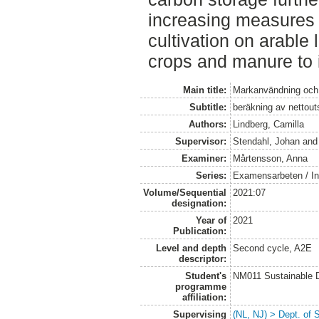
increasing measures i
cultivation on arable
crops and manure to 
Main title:
Markanvändning och
Subtitle:
beräkning av nettout
Authors:
Lindberg, Camilla
Supervisor:
Stendahl, Johan
an
Examiner:
Mårtensson, Anna
Series:
Examensarbeten / Ins
Volume/Sequential
2021:07
designation:
Year of
2021
Publication:
Level and depth
Second cycle, A2E
descriptor:
Student's
NM011 Sustainable 
programme
affiliation:
Supervising
(NL, NJ) > Dept. of 