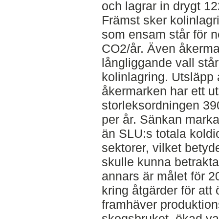
och lagrar in drygt 12
Främst sker kolinlagr
som ensam står för n
CO2/år. Även åkerma
långliggande vall stå
kolinlagring. Utsläp
åkermarken har ett ut
storleksordningen 390
per år. Sänkan marka
än SLU:s totala koldi
sektorer, vilket betyd
skulle kunna betrakta
annars är målet för
kring åtgärder för att
framhäver produktion
skogsbruket, ökad va