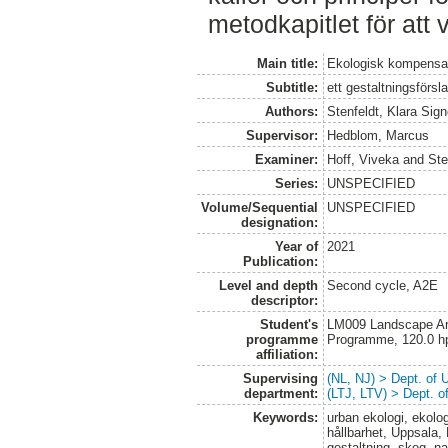
metodkapitlet för att 
Main title:
Ekologisk kompensati
Subtitle:
ett gestaltningsförsl
Authors:
Stenfeldt, Klara Sig
Supervisor:
Hedblom, Marcus
Examiner:
Hoff, Viveka
and
Ste
Series:
UNSPECIFIED
Volume/Sequential
UNSPECIFIED
designation:
Year of
2021
Publication:
Level and depth
Second cycle, A2E
descriptor:
Student's
LM009 Landscape Arch
programme
Programme, 120.0 h
affiliation:
Supervising
(NL, NJ) > Dept. of
department:
(LTJ, LTV) > Dept. 
Keywords:
urban ekologi, ekolo
hållbarhet, Uppsala,
gestaltning, skog, na