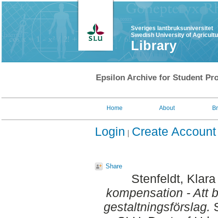
Sveriges lantbruksuniversitet
Swedish University of Agricult
Library
Epsilon Archive for Student Pro
Home
About
B
Login
Create Account
Share
Stenfeldt, Klar
kompensation - Att b
gestaltningsförslag.
S