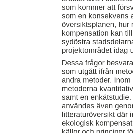
som kommer att försv
som en konsekvens a
översiktsplanen, hu
kompensation kan till
sydöstra stadsdelar
projektområdet idag 
Dessa frågor besvarad
som utgått ifrån metod
andra metoder. Inom 
metoderna kvantitativ
samt en enkätstudie. 
användes även genom 
litteraturöversikt dä
ekologisk kompensat
källor och principer 