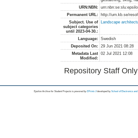
URN:NBN:
urn:nbn:se:slu:epsil
Permanent URL:
http://urn.kb.se/res
Subject. Use of
Landscape architect
subject categories
until 2023-04-30.:
Language:
Swedish
Deposited On:
29 Jun 2021 08:28
Metadata Last
02 Jul 2021 12:08
Modified:
Repository Staff Onl
Epsilon Archive for Student Projects is
powored by
EPrints 3
developed by
School of Electronics an