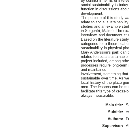
by conflict in terms of inte
social sustainability is toda
function in discussions abou
development.
The purpose of this study wa
relate to social sustainabilit
studies and an example stud
in Sorgenfri, Malmö. The exa
interviews and document stu
Based on the literature study
categories for a theoretical
sustainability in physical pl
Mary Andersson’s park can b
relates to social sustainabl
project included, among othe
processes require long-term 
and maintained
involvement, something that 
sustainable over time. As we
local history of the place ge
area. The lessons can be su
facilitate this type of cross
always measurable.
Main title:
S
Subtitle:
e
Authors:
F
Supervisor:
A