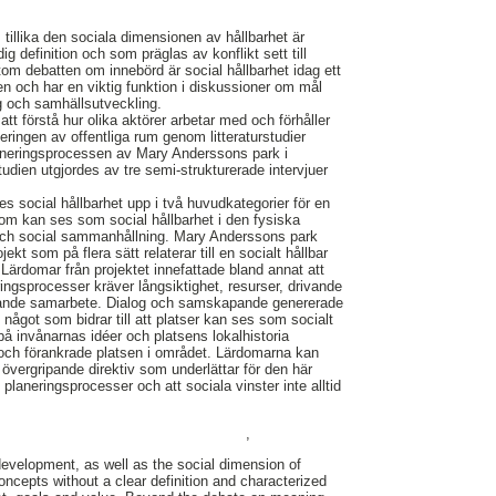
 tillika den sociala dimensionen av hållbarhet är
 definition och som präglas av konflikt sett till
tom debatten om innebörd är social hållbarhet idag ett
en och har en viktig funktion i diskussioner om mål
g och samhällsutveckling.
tt förstå hur olika aktörer arbetar med och förhåller
laneringen av offentliga rum genom litteraturstudier
aneringsprocessen av Mary Anderssons park i
dien utgjordes av tre semi-strukturerade intervjuer
des social hållbarhet upp i två huvudkategorier för en
som kan ses som social hållbarhet i den fysiska
a och social sammanhållning. Mary Anderssons park
ekt som på flera sätt relaterar till en socialt hållbar
 Lärdomar från projektet innefattade bland annat att
ingsprocesser kräver långsiktighet, resurser, drivande
dande samarbete. Dialog och samskapande genererade
något som bidrar till att platser kan ses som socialt
a på invånarnas idéer och platsens lokalhistoria
 och förankrade platsen i området. Lärdomarna kan
 övergripande direktiv som underlättar för den här
laneringsprocesser och att sociala vinster inte alltid
,
evelopment, as well as the social dimension of
oncepts without a clear definition and characterized