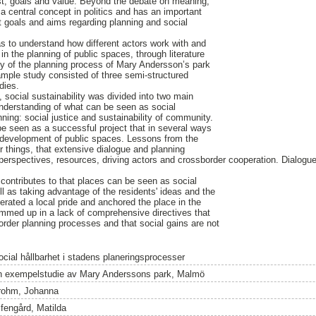
rest, goals and value. Beyond the debate on meaning,
y a central concept in politics and has an important
t goals and aims regarding planning and social
s to understand how different actors work with and
y in the planning of public spaces, through literature
y of the planning process of Mary Andersson’s park
mple study consisted of three semi-structured
dies.
, social sustainability was divided into two main
 understanding of what can be seen as social
anning: social justice and sustainability of community.
e seen as a successful project that in several ways
e development of public spaces. Lessons from the
r things, that extensive dialogue and planning
perspectives, resources, driving actors and crossborder cooperation. Dialogu
contributes to that places can be seen as social
ll as taking advantage of the residents' ideas and the
nerated a local pride and anchored the place in the
mmed up in a lack of comprehensive directives that
-border planning processes and that social gains are not
ocial hållbarhet i stadens planeringsprocesser
n exempelstudie av Mary Anderssons park, Malmö
rohm, Johanna
lfengård, Matilda