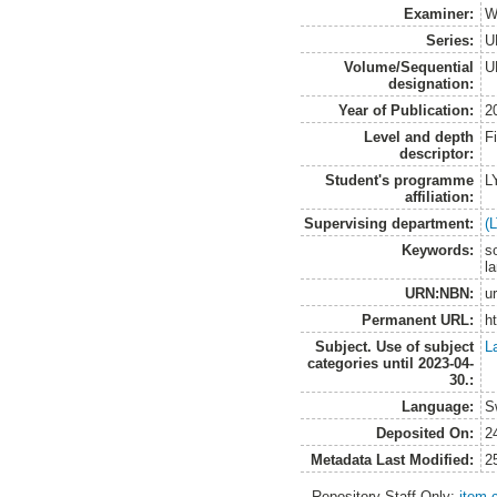
Examiner:
W
Series:
U
Volume/Sequential
U
designation:
Year of Publication:
2
Level and depth
F
descriptor:
Student's programme
L
affiliation:
Supervising department:
(
Keywords:
s
la
URN:NBN:
u
Permanent URL:
h
Subject. Use of subject
L
categories until 2023-04-
30.:
Language:
S
Deposited On:
2
Metadata Last Modified:
2
Repository Staff Only:
item 