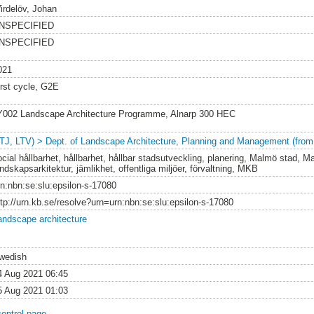
irdelöv, Johan
NSPECIFIED
NSPECIFIED
021
irst cycle, G2E
Y002 Landscape Architecture Programme, Alnarp 300 HEC
LTJ, LTV) > Dept. of Landscape Architecture, Planning and Management (from
ocial hållbarhet, hållbarhet, hållbar stadsutveckling, planering, Malmö stad, 
ndskapsarkitektur, jämlikhet, offentliga miljöer, förvaltning, MKB
rn:nbn:se:slu:epsilon-s-17080
ttp://urn.kb.se/resolve?urn=urn:nbn:se:slu:epsilon-s-17080
andscape architecture
wedish
4 Aug 2021 06:45
5 Aug 2021 01:03
control page