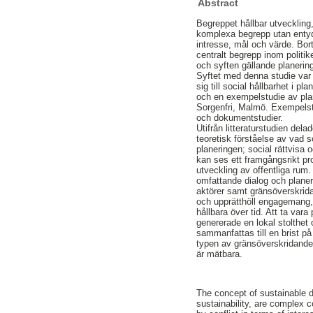
Abstract
Begreppet hållbar utveckling,
komplexa begrepp utan entydig
intresse, mål och värde. Bor
centralt begrepp inom politik
och syften gällande planerin
Syftet med denna studie var a
sig till social hållbarhet i p
och en exempelstudie av pl
Sorgenfri, Malmö. Exempelstu
och dokumentstudier.
Utifrån litteraturstudien dela
teoretisk förståelse av vad 
planeringen; social rättvis
kan ses ett framgångsrikt proj
utveckling av offentliga rum.
omfattande dialog och planer
aktörer samt gränsöverskri
och upprätthöll engagemang, 
hållbara över tid. Att ta var
genererade en lokal stolthet
sammanfattas till en brist på
typen av gränsöverskridande p
är mätbara.
The concept of sustainable d
sustainability, are complex c