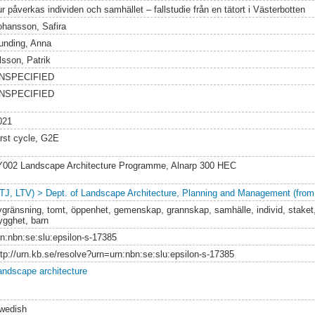
r påverkas individen och samhället – fallstudie från en tätort i Västerbotten
ohansson, Safira
unding, Anna
lsson, Patrik
NSPECIFIED
NSPECIFIED
021
irst cycle, G2E
Y002 Landscape Architecture Programme, Alnarp 300 HEC
LTJ, LTV) > Dept. of Landscape Architecture, Planning and Management (from
vgränsning, tomt, öppenhet, gemenskap, grannskap, samhälle, individ, staket,
rygghet, barn
rn:nbn:se:slu:epsilon-s-17385
ttp://urn.kb.se/resolve?urn=urn:nbn:se:slu:epsilon-s-17385
andscape architecture
wedish