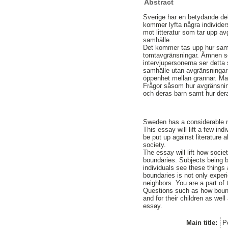
Abstract
Sverige har en betydande d
kommer lyfta några individer
mot litteratur som tar upp a
samhälle.
Det kommer tas upp hur samhäl
tomtavgränsningar. Ämnen so
intervjupersonerna ser detta
samhälle utan avgränsningar 
öppenhet mellan grannar. Man
Frågor såsom hur avgränsning
och deras barn samt hur deras
Sweden has a considerable nu
This essay will lift a few ind
be put up against literature 
society.
The essay will lift how socie
boundaries. Subjects being b
individuals see these things 
boundaries is not only expe
neighbors. You are a part of 
Questions such as how bounda
and for their children as well
essay.
Main title:
P