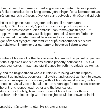
el hushåll som bor i småhus med angränsande tomter. Denna uppsats
s åsikter och situationer kring tomtavgränsningar. Detta kommer ställas
vgränsningar och gränsers påverkan samt betydelse för både individ och
let och grannskapet fungerar i relation till att vara utan
m lyfts är, bland annat; öppenhet, gemenskap och respekt då
 som positiva aspekter i ett samhälle utan tomtavgränsningar. Ett
upplevs inte bara som visuellt öppet utan också som en fördel för
 är en del i helheten, respekterar varandra och gränsen.
ar påverkar trygghet, hur familjer ser på gränserna för sig själva
 relationer till grannar ser ut, kommer besvaras i detta arbete.
,
mber of households that live in small houses with adjacent properties.
ividuals' opinions and situations around property boundaries. This will
about boundaries impact and significance for both individuals as well as
ty and the neighborhood works in relation to being without property
rought up includes; openness, fellowship and respect as the interviewed
as positive aspects in a society without boundaries. A society without
rienced as visually open but also as an advantage for openness between
the entirety, respect each other and the boundaries.
ries affect safety, how families look at boundaries for themselves
 as how their relationship with their neighbors will be answered in this
erspektiv från tomterna utan fysisk avgränsning