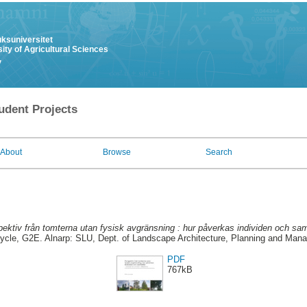
uksuniversitet
ity of Agricultural Sciences
y
udent Projects
About
Browse
Search
ektiv från tomterna utan fysisk avgränsning : hur påverkas individen och samhä
cycle, G2E. Alnarp: SLU, Dept. of Landscape Architecture, Planning and Man
PDF
767kB