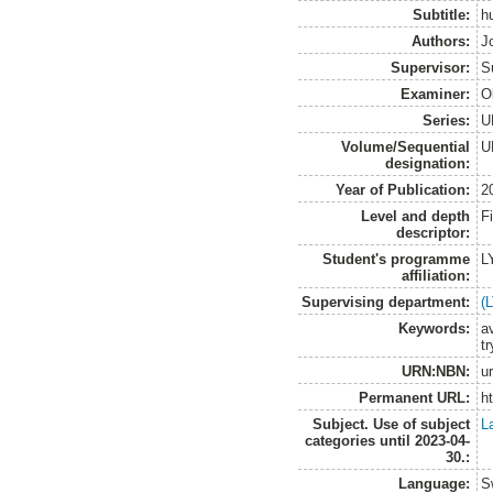
Subtitle:
hu
Authors:
J
Supervisor:
S
Examiner:
O
Series:
U
Volume/Sequential
U
designation:
Year of Publication:
2
Level and depth
F
descriptor:
Student's programme
L
affiliation:
Supervising department:
(
Keywords:
a
t
URN:NBN:
u
Permanent URL:
h
Subject. Use of subject
L
categories until 2023-04-
30.:
Language:
S