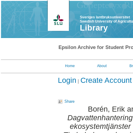
Sveriges lantbruksuniversitet
Swedish University of Agricult
Library
Epsilon Archive for Student Pro
Home
About
B
Login
Create Account
Share
Borén, Erik
a
Dagvattenhantering
ekosystemtjänster :