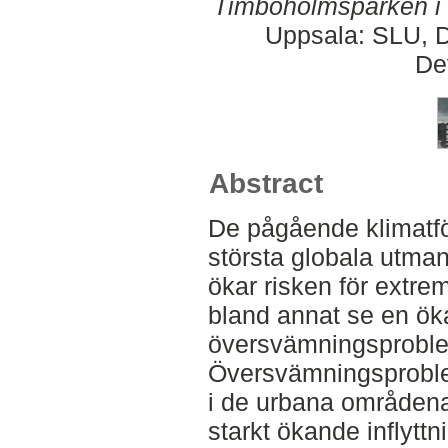
Timboholmsparken i
Uppsala: SLU, D
De
Abstract
De pågående klimatfö
största globala utma
ökar risken för extre
bland annat se en ö
översvämningsproblem
Översvämningsproblema
i de urbana områdena
starkt ökande inflytt