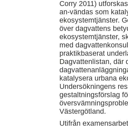
Corry 2011) utforska
an-vändas som kataly
ekosystemtjänster. Ge
över dagvattens bety
ekosystemtjänster, s
med dagvattenkonsult
praktikbaserat underla
Dagvattenlistan, där
dagvattenanläggningarn
katalysera urbana ek
Undersökningens resul
gestaltningsförslag fö
översvämningsproblem
Västergötland.
Utifrån examensarbet