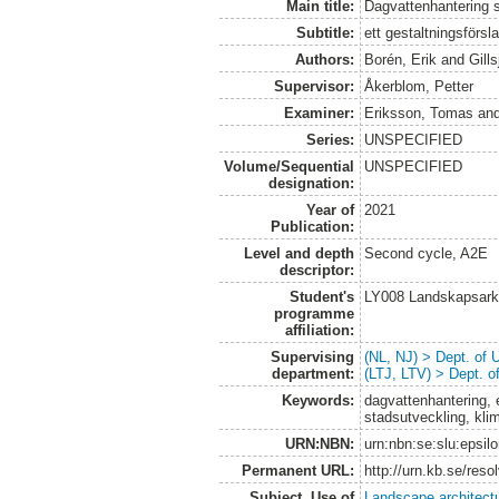
Main title:
Dagvattenhantering 
Subtitle:
ett gestaltningsförs
Authors:
Borén, Erik
and
Gills
Supervisor:
Åkerblom, Petter
Examiner:
Eriksson, Tomas
an
Series:
UNSPECIFIED
Volume/Sequential
UNSPECIFIED
designation:
Year of
2021
Publication:
Level and depth
Second cycle, A2E
descriptor:
Student's
LY008 Landskapsark
programme
affiliation:
Supervising
(NL, NJ) > Dept. of
department:
(LTJ, LTV) > Dept. 
Keywords:
dagvattenhantering, 
stadsutveckling, kli
URN:NBN:
urn:nbn:se:slu:epsil
Permanent URL:
http://urn.kb.se/res
Subject. Use of
Landscape architect