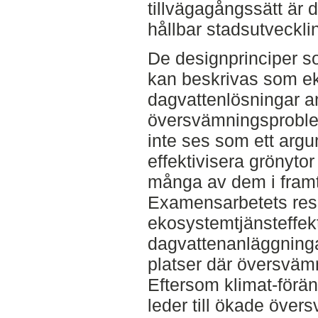
tillvägagångssätt är d
hållbar stadsutveckli
De designprinciper s
kan beskrivas som ek
dagvattenlösningar a
översvämningsproble
inte ses som ett argu
effektivisera grönyto
många av dem i framt
Examensarbetets resu
ekosystemtjänsteffek
dagvattenanläggninga
platser där översvämni
Eftersom klimat-förän
leder till ökade över