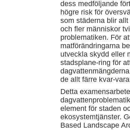
dess medföljande förtä
högre risk för övers
som städerna blir allt
och fler människor t
problematiken. För att
matförändringarna be
utveckla skydd eller 
stadsplane-ring för a
dagvattenmängderna v
de allt färre kvar-var
Detta examensarbete s
dagvattenproblematike
element för staden oc
ekosystemtjänster. 
Based Landscape Arc