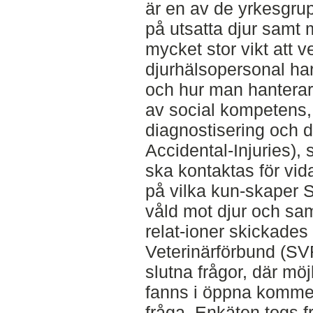
är en av de yrkesgrupp
på utsatta djur samt 
mycket stor vikt att 
djurhälsopersonal ha
och hur man hanterar 
av social kompetens,
diagnostisering och 
Accidental-Injuries),
ska kontaktas för vida
på vilka kun-skaper 
våld mot djur och sa
relat-ioner skickades
Veterinärförbund (SV
slutna frågor, där möjl
fanns i öppna kommen
fråga. Enkäten togs f