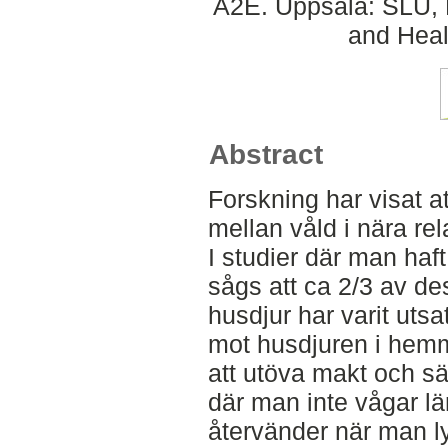
A2E. Uppsala: SLU, 
and Heal
Abstract
Forskning har visat a
mellan våld i nära re
I studier där man haf
sågs att ca 2/3 av de
husdjur har varit utsa
mot husdjuren i hemme
att utöva makt och sät
där man inte vågar l
återvänder när man l