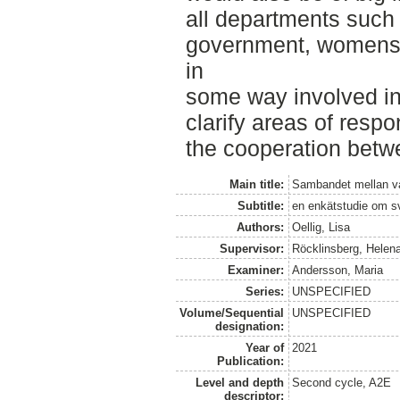
all departments such 
government, womens s
in
some way involved in 
clarify areas of respo
the cooperation betw
Main title:
Sambandet mellan vål
Subtitle:
en enkätstudie om s
Authors:
Oellig, Lisa
Supervisor:
Röcklinsberg, Helen
Examiner:
Andersson, Maria
Series:
UNSPECIFIED
Volume/Sequential
UNSPECIFIED
designation:
Year of
2021
Publication:
Level and depth
Second cycle, A2E
descriptor: