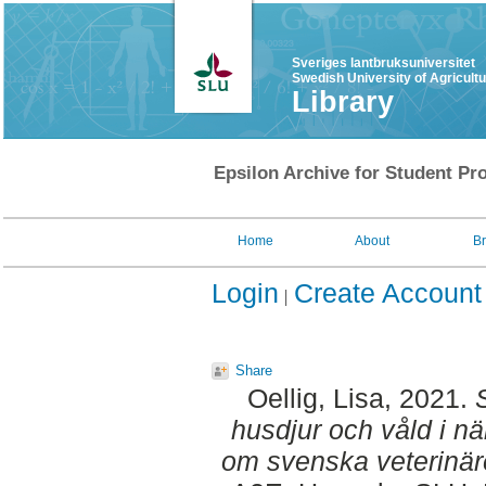
Sveriges lantbruksuniversitet
Swedish University of Agricult
Library
Epsilon Archive for Student Pro
Home
About
B
Login
Create Account
Share
Oellig, Lisa
, 2021.
husdjur och våld i nä
om svenska veterinär