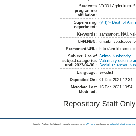
Student's
VY001 Agricultural 
programme
affiliation:
Supervising
(VH) > Dept. of Anim
department:
Keywords:
sambandet, NAI, våld
URN:NBN:
urn:nbn:se:slu:epsil
Permanent URL:
http://urn.kb.se/res
Subject. Use of
Animal husbandry
subject categories
Veterinary science a
until 2023-04-30.:
Social sciences, hu
Language:
Swedish
Deposited On:
01 Dec 2021 12:34
Metadata Last
15 Dec 2021 10:54
Modified:
Repository Staff Onl
Epsilon Archive for Student Projects is
powored by
EPrints 3
developed by
School of Electronics an