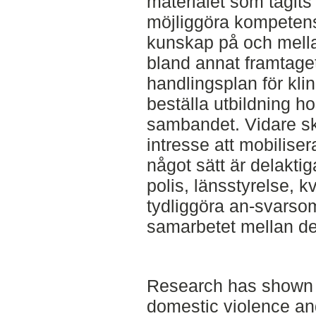
materialet som tagits 
möjliggöra kompetens
kunskap på och mellan
bland annat framtage
handlingsplan för klin
beställa utbildning h
sambandet. Vidare sku
intresse att mobilise
något sätt är delakti
polis, länsstyrelse, kv
tydliggöra an-svarso
samarbetet mellan d
Research has shown t
domestic violence an