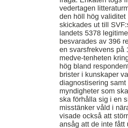
vedertagen litteraturm
den höll hög validitet
skickades ut till SV
landets 5378 legitime
besvarades av 396 re
en svarsfrekvens på 
medve-tenheten kring
hög bland respondent
brister i kunskaper vad
diagnostisering samt
myndigheter som ska
ska förhålla sig i en 
misstänker våld i när
visade också att stör
ansåg att de inte fått