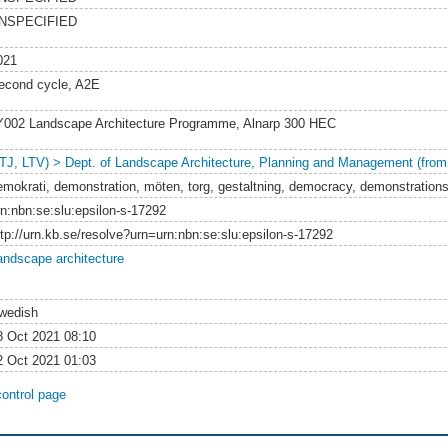
NSPECIFIED
021
econd cycle, A2E
Y002 Landscape Architecture Programme, Alnarp 300 HEC
LTJ, LTV) > Dept. of Landscape Architecture, Planning and Management (from
emokrati, demonstration, möten, torg, gestaltning, democracy, demonstrations
rn:nbn:se:slu:epsilon-s-17292
ttp://urn.kb.se/resolve?urn=urn:nbn:se:slu:epsilon-s-17292
andscape architecture
wedish
8 Oct 2021 08:10
2 Oct 2021 01:03
control page