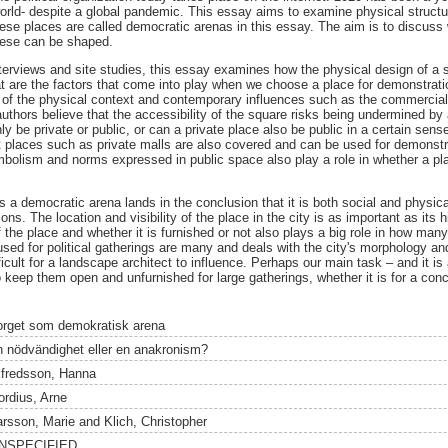
rld- despite a global pandemic. This essay aims to examine physical structu
These places are called democratic arenas in this essay. The aim is to discuss
hese can be shaped.
nterviews and site studies, this essay examines how the physical design of a s
 are the factors that come into play when we choose a place for demonstrati
of the physical context and contemporary influences such as the commercializ
authors believe that the accessibility of the square risks being undermined by 
ly be private or public, or can a private place also be public in a certain se
at places such as private malls are also covered and can be used for demons
mbolism and norms expressed in public space also play a role in whether a pla
 a democratic arena lands in the conclusion that it is both social and physical
ns. The location and visibility of the place in the city is as important as its his
 the place and whether it is furnished or not also plays a big role in how man
sed for political gatherings are many and deals with the city's morphology an
ficult for a landscape architect to influence. Perhaps our main task – and it is 
 keep them open and unfurnished for large gatherings, whether it is for a conc
orget som demokratisk arena
n nödvändighet eller en anakronism?
lfredsson, Hanna
ordius, Arne
arsson, Marie
and
Klich, Christopher
NSPECIFIED