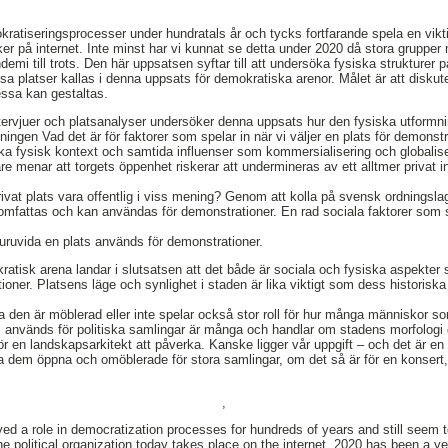
okratiseringsprocesser under hundratals år och tycks fortfarande spela en viktig 
ker på internet. Inte minst har vi kunnat se detta under 2020 då stora grupper
emi till trots. Den här uppsatsen syftar till att undersöka fysiska strukturer
ssa platser kallas i denna uppsats för demokratiska arenor. Målet är att disku
essa kan gestaltas.
ntervjuer och platsanalyser undersöker denna uppsats hur den fysiska utformn
lningen Vad det är för faktorer som spelar in när vi väljer en plats för demons
a fysisk kontext och samtida influenser som kommersialisering och globaliser
ttare menar att torgets öppenhet riskerar att undermineras av ett alltmer privat 
privat plats vara offentlig i viss mening? Genom att kolla på svensk ordningsla
r omfattas och kan användas för demonstrationer. En rad sociala faktorer so
uruvida en plats används för demonstrationer.
tisk arena landar i slutsatsen att det både är sociala och fysiska aspekter
oner. Platsens läge och synlighet i staden är lika viktigt som dess historiska e
a den är möblerad eller inte spelar också stor roll för hur många människor 
ats används för politiska samlingar är många och handlar om stadens morfolog
r en landskapsarkitekt att påverka. Kanske ligger vår uppgift – och det är en v
la dem öppna och omöblerade för stora samlingar, om det så är för en konsert
,
ed a role in democratization processes for hundreds of years and still seem t
he political organization today takes place on the internet. 2020 has been a y