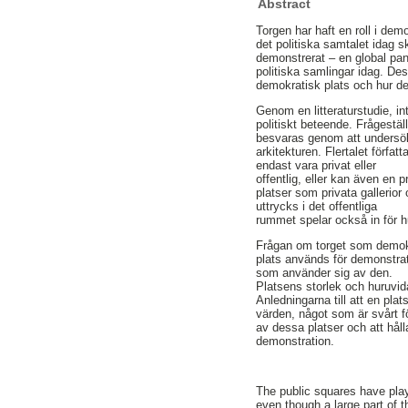
Abstract
Torgen har haft en roll i dem
det politiska samtalet idag s
demonstrerat – en global pand
politiska samlingar idag. De
demokratisk plats och hur d
Genom en litteraturstudie, i
politiskt beteende. Frågestäl
besvaras genom att undersök
arkitekturen. Flertalet förfa
endast vara privat eller
offentlig, eller kan även en 
platser som privata gallerio
uttrycks i det offentliga
rummet spelar också in för h
Frågan om torget som demokra
plats används för demonstrati
som använder sig av den.
Platsens storlek och huruvid
Anledningarna till att en pl
värden, något som är svårt fö
av dessa platser och att hål
demonstration.
The public squares have play
even though a large part of t