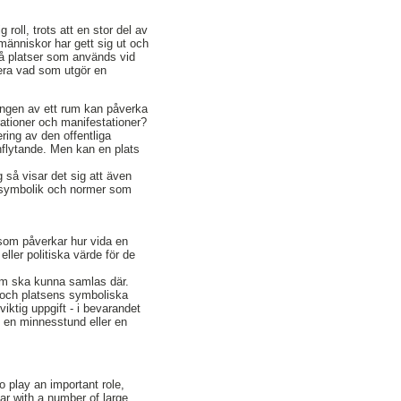
roll, trots att en stor del av
 människor har gett sig ut och
 på platser som används vid
tera vad som utgör en
ingen av ett rum kan påverka
trationer och manifestationer?
ing av den offentliga
inflytande. Men kan en plats
g så visar det sig att även
m symbolik och normer som
 som påverkar hur vida en
ller politiska värde för de
som ska kunna samlas där.
i och platsens symboliska
iktig uppgift - i bevarandet
, en minnesstund eller en
o play an important role,
ear with a number of large