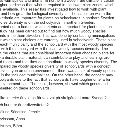
es with spines and thorns. In northern Sweden, the climate is colder
igher hardiness than what is required in the lower plant zones, which
is available. This essay has investigated how to work with plant
 and how great the biological diversity is. The issues on which the
 criteria are important for plants on schoolyards in northern Sweden
ies diversity is on the schoolyards in northern Sweden.
rried out to find out which criteria are important for plant selection
tudy has been carried out to find out how much woody species
yards in northern Sweden. This was done by contacting municipalities
ut which plant choices are currently used in schoolyards. These plant
r each municipality and the schoolyard with the most woody species
with the schoolyard with the least woody species diversity. The
t the criteria that are considered important when choosing plants for
 a durable plant material, can contribute to play and learning, are
d thorns and that they can contribute to woody species diversity. The
mpared the woody species diversity of schoolyards with a concept
iversity in an urban environment, there was a lack of woody species
d in the included municipalities. On the other hand, the concept may
hoolyards due to the fact that schoolyards have tougher criteria for
n environment has. The result, however, showed which genus and
esented on these schoolyards.
lka kriterier är viktiga för växtval på skolgårdar i norra Sverige?
h hur stor är artdiversiteten?
jölund Söderlind, Jennie
evinsson, Anna
iström, Björn