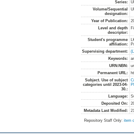
Series:
U
Volume/Sequential
U
designation:
Year of Publication:
2
Level and depth
F
descriptor:
Student's programme
L
affiliation:
P
Supervising department:
(
Keywords:
a
URN:NBN:
u
Permanent URL:
h
Subject. Use of subject
C
categories until 2023-04-
P
30.:
Language:
S
Deposited On:
2
Metadata Last Modified:
2
Repository Staff Only:
item 