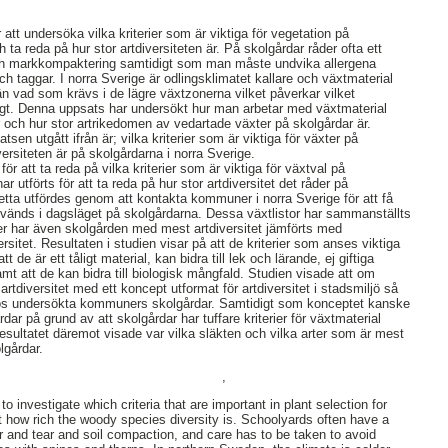
tt undersöka vilka kriterier som är viktiga för vegetation på
 ta reda på hur stor artdiversiteten är. På skolgårdar råder ofta ett
och markkompaktering samtidigt som man måste undvika allergena
ch taggar. I norra Sverige är odlingsklimatet kallare och växtmaterial
än vad som krävs i de lägre växtzonerna vilket påverkar vilket
ligt. Denna uppsats har undersökt hur man arbetar med växtmaterial
r och hur stor artrikedomen av vedartade växter på skolgårdar är.
sen utgått ifrån är; vilka kriterier som är viktiga för växter på
versiteten är på skolgårdarna i norra Sverige.
 för att ta reda på vilka kriterier som är viktiga för växtval på
ar utförts för att ta reda på hur stor artdiversitet det råder på
Detta utfördes genom att kontakta kommuner i norra Sverige för att få
nvänds i dagsläget på skolgårdarna. Dessa växtlistor har sammanställts
er har även skolgården med mest artdiversitet jämförts med
sitet. Resultaten i studien visar på att de kriterier som anses viktiga
tt de är ett tåligt material, kan bidra till lek och lärande, ej giftiga
samt att de kan bidra till biologisk mångfald. Studien visade att om
tdiversitet med ett koncept utformat för artdiversitet i stadsmiljö så
hos undersökta kommuners skolgårdar. Samtidigt som konceptet kanske
rdar på grund av att skolgårdar har tuffare kriterier för växtmaterial
resultatet däremot visade var vilka släkten och vilka arter som är mest
lgårdar.
,
to investigate which criteria that are important in plant selection for
 how rich the woody species diversity is. Schoolyards often have a
 and tear and soil compaction, and care has to be taken to avoid