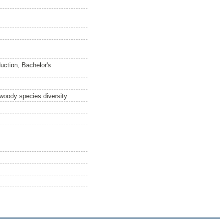
uction, Bachelor's
 woody species diversity