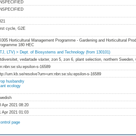
NSPECIFIED
NSPECIFIED
021
irst cycle, G2E
K005 Horticultural Management Programme - Gardening and Horticultural Prod
rogramme 180 HEC
LTJ, LTV) > Dept. of Biosystems and Technology (from 130101)
rtdiversitet, vedartade växter, zon 5, zon 6, plant selection, northern Sweden,
rn:nbn:se:slu:epsilon-s-16589
ttp://urn.kb.se/resolve?urn=urn:nbn:se:slu:epsilon-s-16589
rop husbandry
lant ecology
wedish
0 Apr 2021 08:20
1 Apr 2021 01:03
control page