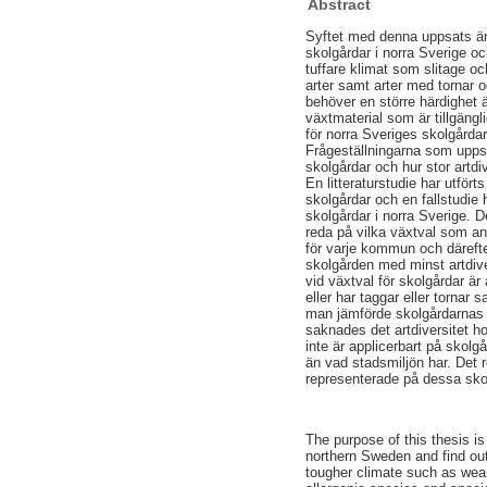
Abstract
Syftet med denna uppsats är a
skolgårdar i norra Sverige och
tuffare klimat som slitage 
arter samt arter med tornar o
behöver en större härdighet 
växtmaterial som är tillgäng
för norra Sveriges skolgårda
Frågeställningarna som uppsat
skolgårdar och hur stor artdi
En litteraturstudie har utförts
skolgårdar och en fallstudie h
skolgårdar i norra Sverige. 
reda på vilka växtval som a
för varje kommun och däreft
skolgården med minst artdiver
vid växtval för skolgårdar är a
eller har taggar eller tornar 
man jämförde skolgårdarnas ar
saknades det artdiversitet 
inte är applicerbart på skolgå
än vad stadsmiljön har. Det 
representerade på dessa sko
The purpose of this thesis is 
northern Sweden and find out
tougher climate such as wear