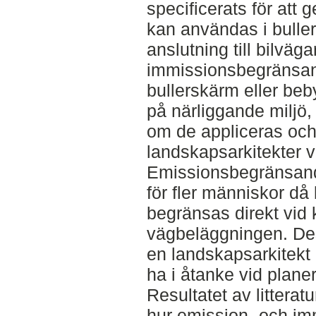
specificerats för att
kan användas i bulle
anslutning till bilväga
immissionsbegränsan
bullerskärm eller be
på närliggande miljö,
om de appliceras och
landskapsarkitekter v
Emissionsbegränsand
för fler människor då
begränsas direkt vid 
vägbeläggningen. Des
en landskapsarkitekt 
ha i åtanke vid plan
Resultatet av littera
hur emission- och i