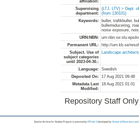
affiliation:
Supervising
(LTJ, LTV) > Dept. 
department:
(from 130101)
Keywords:
buller, trafikbuller, b
bullerreducering, roa
noise exposure, noise
URN:NBN:
urn:nbn:se:slu:epsil
Permanent URL:
http://urn.kb.se/res
Subject. Use of
Landscape architect
subject categories
until 2023-04-30.:
Language:
Swedish
Deposited On:
17 Aug 2021 09:48
Metadata Last
18 Aug 2021 01:01
Modified:
Repository Staff Onl
Epsilon Archive for Student Projects is
powored by
EPrints 3
developed by
School of Electronics an