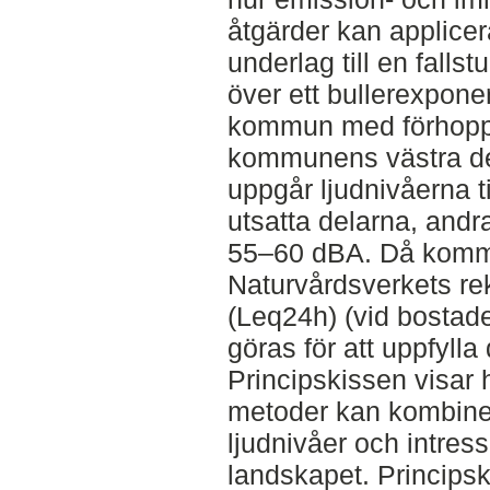
åtgärder kan applice
underlag till en fallst
över ett bullerexpon
kommun med förhoppni
kommunens västra del
uppgår ljudnivåerna t
utsatta delarna, andra
55–60 dBA. Då kommu
Naturvårdsverkets r
(Leq24h) (vid bostad
göras för att uppfylla
Principskissen visar 
metoder kan kombiner
ljudnivåer och intres
landskapet. Principsk