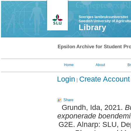
Sveriges lantbruksuniversitet
Swedish University of Agricult
Library
Epsilon Archive for Student Pro
Home
About
B
Login
Create Account
Share
Grundh, Ida
, 2021.
B
exponerade boendemilj
G2E. Alnarp: SLU, Dep