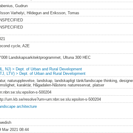
abenius, Gudrun
ilsson Varhelyi, Hildegun
and
Eriksson, Tomas
NSPECIFIED
NSPECIFIED
021
econd cycle, A2E
Y008 Landskapsarkitektprogrammet, Ultuna 300 HEC
NL, NJ) > Dept. of Urban and Rural Development
LTJ, LTV) > Dept. of Urban and Rural Development
atur, naturupplevelse, landskap, landskapligt tänk/landscape thinking, designe
umslighet, karaktär, Hågadalen-Nåstens naturreservat, platser
rn:nbn:se:slu:epsilon-s-500204
ttp://urn.kb.se/resolve?urn=urn:nbn:se:slu:epsilon-s-500204
andscape architecture
wedish
9 Mar 2021 08:44