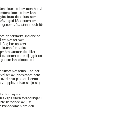
människans behov men hur vi
fter människans behov kan
lyfta fram den plats som
ts krävs god kännedom om
det genom våra sinnen och för
öra en förstärkt upplevelse
d tre platser som
d. Jag har upplevt
att kunna förstärka
a uppmärksammar de olika
 platserna och möjliggör då
as genom landskapet och
illfört platserna. Jag har
plevelser av landskapet som
av dessa platser. I detta
 vi upplever kan skilja sig
för hur jag som
n skapa stora förändringar i
inte beroende av just
 utan kännedomen om den.