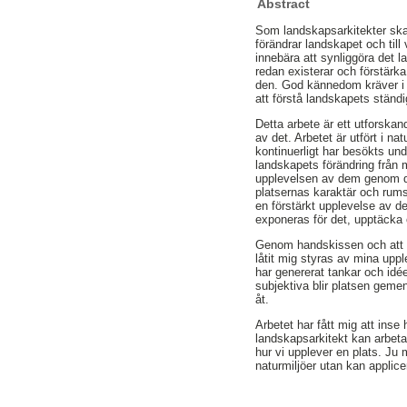
Abstract
Som landskapsarkitekter ska
förändrar landskapet och till 
innebära att synliggöra det 
redan existerar och förstärk
den. God kännedom kräver i si
att förstå landskapets ständ
Detta arbete är ett utforskan
av det. Arbetet är utfört i n
kontinuerligt har besökts und
landskapets förändring från mo
upplevelsen av dem genom det 
platsernas karaktär och rums
en förstärkt upplevelse av 
exponeras för det, upptäcka
Genom handskissen och att ko
låtit mig styras av mina upp
har genererat tankar och idé
subjektiva blir platsen gemen
åt.
Arbetet har fått mig att ins
landskapsarkitekt kan arbeta
hur vi upplever en plats. Ju 
naturmiljöer utan kan applic