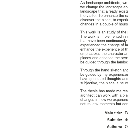
As landscape architects, we
we change the landscape and
landscape that already exists
the visitor. To enhance the e
discover the place, to exper
changes in a couple of hours
This work is an study of the
The work is implemented in n
that have been continuously 
experienced the change of la
enhance the experience of t
emphasizes the character and 
places and enhance the sensu
be guided through the landsc
Through the hand sketch and 
be guided by my experiences 
have generated thoughts and 
subjective, the place is neut
The thesis has made me real
architect can work with a pl
changes in how we experience
natural environments but can
Main title:
F
Subtitle:
d
Authors:
O