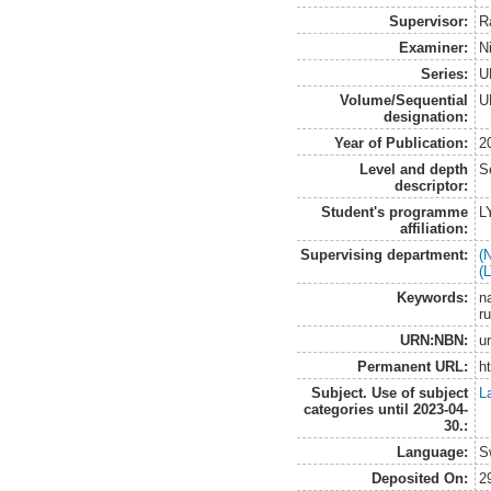
Supervisor:
R
Examiner:
N
Series:
U
Volume/Sequential
U
designation:
Year of Publication:
2
Level and depth
S
descriptor:
Student's programme
L
affiliation:
Supervising department:
(
(
Keywords:
n
r
URN:NBN:
u
Permanent URL:
h
Subject. Use of subject
L
categories until 2023-04-
30.:
Language:
S
Deposited On:
2