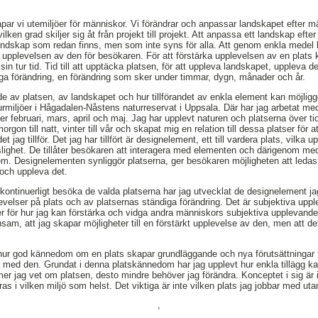
par vi utemiljöer för människor. Vi förändrar och anpassar landskapet efter 
vilken grad skiljer sig åt från projekt till projekt. Att anpassa ett landskap e
landskap som redan finns, men som inte syns för alla. Att genom enkla medel 
a upplevelsen av den för besökaren. För att förstärka upplevelsen av en pla
n tur tid. Tid till att upptäcka platsen, för att uppleva landskapet, uppleva 
iga förändring, en förändring som sker under timmar, dygn, månader och år.
de av platsen, av landskapet och hur tillförandet av enkla element kan möjligg
aturmiljöer i Hågadalen-Nåstens naturreservat i Uppsala. Där har jag arbetat me
er februari, mars, april och maj. Jag har upplevt naturen och platserna över ti
rgon till natt, vinter till vår och skapat mig en relation till dessa platser för 
jag tillför. Det jag har tillfört är designelement, ett till vardera plats, vilk
lighet. De tillåter besökaren att interagera med elementen och därigenom med
dem. Designelementen synliggör platserna, ger besökaren möjligheten att led
 och uppleva det.
ntinuerligt besöka de valda platserna har jag utvecklat de designelement jag t
levelser på plats och av platsernas ständiga förändring. Det är subjektiva up
er för hur jag kan förstärka och vidga andra människors subjektiva upplevande 
sam, att jag skapar möjligheter till en förstärkt upplevelse av den, men att det
e hur god kännedom om en plats skapar grundläggande och nya förutsättningar 
 med den. Grundat i denna platskännedom har jag upplevt hur enkla tillägg ka
mer jag vet om platsen, desto mindre behöver jag förändra. Konceptet i sig är 
eras i vilken miljö som helst. Det viktiga är inte vilken plats jag jobbar med
,