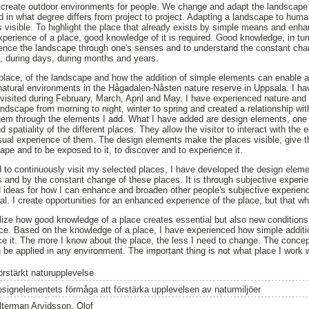
 create outdoor environments for people. We change and adapt the landscap
 in what degree differs from project to project. Adapting a landscape to hu
 visible. To highlight the place that already exists by simple means and enhan
xperience of a place, good knowledge of it is required. Good knowledge, in tur
ience the landscape through one's senses and to understand the constant cha
, during days, during months and years.
 place, of the landscape and how the addition of simple elements can enable 
atural environments in the Hågadalen-Nåsten nature reserve in Uppsala. I ha
visited during February, March, April and May. I have experienced nature and 
ndscape from morning to night, winter to spring and created a relationship wit
hem through the elements I add. What I have added are design elements, one 
spatiality of the different places. They allow the visitor to interact with the
al experience of them. The design elements make the places visible, give the
ape and to be exposed to it, to discover and to experience it.
to continuously visit my selected places, I have developed the design elemen
and by the constant change of these places. It is through subjective experie
ideas for how I can enhance and broaden other people's subjective experienc
ral. I create opportunities for an enhanced experience of the place, but that w
ize how good knowledge of a place creates essential but also new conditions
ace. Based on the knowledge of a place, I have experienced how simple addit
 it. The more I know about the place, the less I need to change. The concept
 be applied in any environment. The important thing is not what place I work w
örstärkt naturupplevelse
esignelementets förmåga att förstärka upplevelsen av naturmiljöer
lterman Arvidsson, Olof