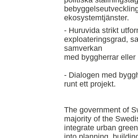
bebyggelseutvecklin
ekosystemtjänster.
- Huruvida strikt utfo
exploateringsgrad, s
samverkan
med byggherrar eller 
- Dialogen med byggh
runt ett projekt.
The government of Sw
majority of the Swedi
integrate urban gree
into planning, buildi