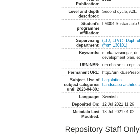
Publication:
Level and depth
Second cycle, A2E
descriptor:
Student's
LM004 Sustainable 
programme
affiliation:
Supervising
(LTJ, LTV) > Dept. 
department:
(from 130101)
Keywords:
markanvisningar, deta
development plan, e
URN:NBN:
urn:nbn:se:slu:epsil
Permanent URL:
http://urn.kb.se/res
Subject. Use of
Legislation
subject categories
Landscape architect
until 2023-04-30.:
Language:
Swedish
Deposited On:
12 Jul 2021 11:26
Metadata Last
13 Jul 2021 01:02
Modified:
Repository Staff Onl