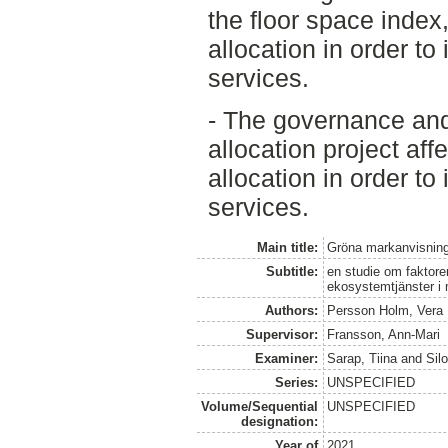
the floor space index,
allocation in order t
services.
- The governance and 
allocation project aff
allocation in order t
services.
Main title:
Gröna markanvisnin
Subtitle:
en studie om faktore
ekosystemtjänster i
Authors:
Persson Holm, Vera
Supervisor:
Fransson, Ann-Mari
Examiner:
Sarap, Tiina
and
Sil
Series:
UNSPECIFIED
Volume/Sequential
UNSPECIFIED
designation:
Year of
2021