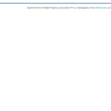
Epsilon Archive for Student Projects is
powored by
EPrints 3
developed by
School of Electronics an