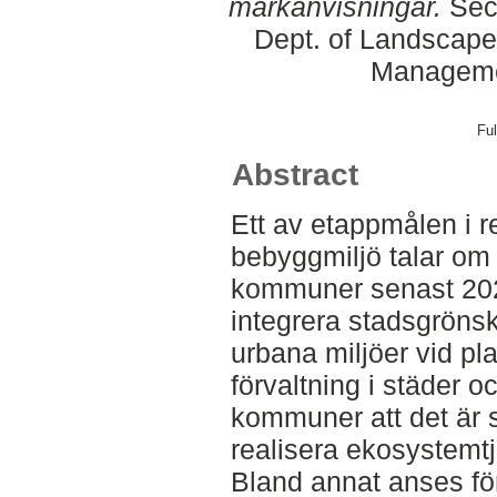
markanvisningar.
Seco
Dept. of Landscape
Manageme
Ful
Abstract
Ett av etappmålen i r
bebyggmiljö talar om 
kommuner senast 2025
integrera stadsgröns
urbana miljöer vid p
förvaltning i städer o
kommuner att det är s
realisera ekosystemt
Bland annat anses f