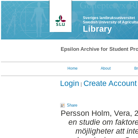
Sveriges lantbruksuniversitet
Swedish University of Agricult
Library
Epsilon Archive for Student Pro
Home
About
B
Login
Create Account
Share
Persson Holm, Vera
, 
en studie om fakto
möjligheter att in