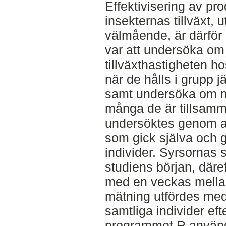
Effektivisering av pr
insekternas tillväxt, 
välmående, är därför 
var att undersöka om
tillväxthastigheten 
när de hålls i grupp j
samt undersöka om mo
många de är tillsamm
undersöktes genom a
som gick själva och 
individer. Syrsornas s
studiens början, däre
med en veckas mellan
mätning utfördes med 
samtliga individer efte
programmet R använde