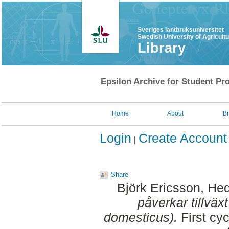
Sveriges lantbruksuniversitet
Swedish University of Agricult
Library
Epsilon Archive for Student Pro
Home
About
B
Login
Create Account
Share
Björk Ericsson, He
påverkar tillvä
domesticus).
First cy