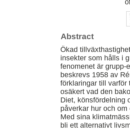
o
Abstract
Ökad tillväxthastighe
insekter som hålls i 
fenomenet är grupp-eff
beskrevs 1958 av Rém
förklaringar till varfö
osäkert vad den bak
Diet, könsfördelning 
påverkar hur och om e
Med sina klimatmässig
bli ett alternativt liv