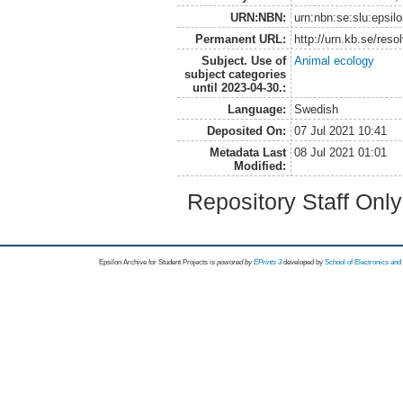
URN:NBN:
urn:nbn:se:slu:epsil
Permanent URL:
http://urn.kb.se/res
Subject. Use of
Animal ecology
subject categories
until 2023-04-30.:
Language:
Swedish
Deposited On:
07 Jul 2021 10:41
Metadata Last
08 Jul 2021 01:01
Modified:
Repository Staff Onl
Epsilon Archive for Student Projects is
powored by
EPrints 3
developed by
School of Electronics an