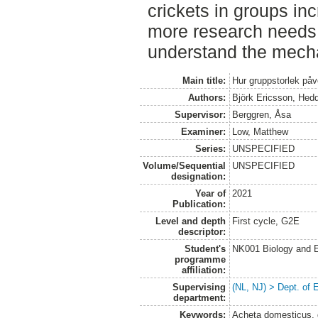
crickets in groups inc
more research needs 
understand the mech
Main title:
Hur gruppstorlek påv
Authors:
Björk Ericsson, Hed
Supervisor:
Berggren, Åsa
Examiner:
Low, Matthew
Series:
UNSPECIFIED
Volume/Sequential
UNSPECIFIED
designation:
Year of
2021
Publication:
Level and depth
First cycle, G2E
descriptor:
Student's
NK001 Biology and E
programme
affiliation:
Supervising
(NL, NJ) > Dept. of 
department:
Keywords:
Acheta domesticus, gr