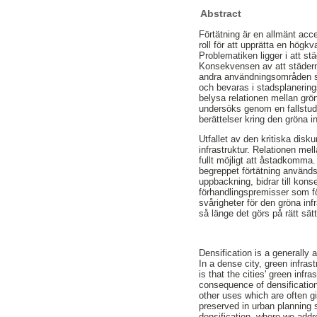
Abstract
Förtätning är en allmänt acce
roll för att upprätta en högkva
Problematiken ligger i att s
Konsekvensen av att städerna
andra användningsområden so
och bevaras i stadsplanerings
belysa relationen mellan grön
undersöks genom en fallstud
berättelser kring den gröna inf
Utfallet av den kritiska disk
infrastruktur. Relationen mel
fullt möjligt att åstadkomma.
begreppet förtätning används
uppbackning, bidrar till kons
förhandlingspremisser som fö
svårigheter för den gröna inf
så länge det görs på rätt sätt
Densification is a generally
In a dense city, green infras
is that the cities' green inf
consequence of densification 
other uses which are often gi
preserved in urban planning s
densification, where we addr