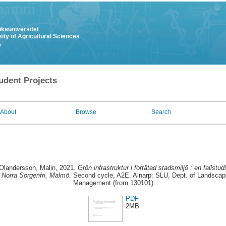
uksuniversitet
ity of Agricultural Sciences
y
udent Projects
About
Browse
Search
-Olandersson, Malin
, 2021.
Grön infrastruktur i förtätad stadsmiljö : en fallstu
v Norra Sorgenfri, Malmö.
Second cycle, A2E. Alnarp: SLU, Dept. of Landscape
Management (from 130101)
PDF
2MB