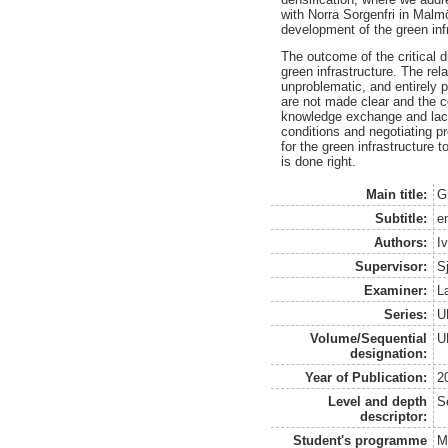
with Norra Sorgenfri in Malm
development of the green infra
The outcome of the critical 
green infrastructure. The rel
unproblematic, and entirely p
are not made clear and the co
knowledge exchange and lack 
conditions and negotiating p
for the green infrastructure t
is done right.
Main title:
Gr
Subtitle:
e
Authors:
I
Supervisor:
Sj
Examiner:
L
Series:
U
Volume/Sequential
U
designation:
Year of Publication:
2
Level and depth
S
descriptor:
Student's programme
M