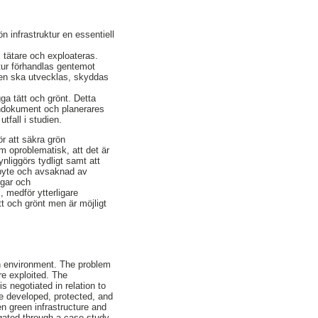
n infrastruktur en essentiell
 tätare och exploateras.
ktur förhandlas gentemot
den ska utvecklas, skyddas
ga tätt och grönt. Detta
andokument och planerares
utfall i studien.
ör att säkra grön
om oproblematisk, att det är
nliggörs tydligt samt att
utbyte och avsaknad av
ngar och
, medför ytterligare
tt och grönt men är möjligt
ban environment. The problem
re exploited. The
s negotiated in relation to
be developed, protected, and
en green infrastructure and
igated through a case study