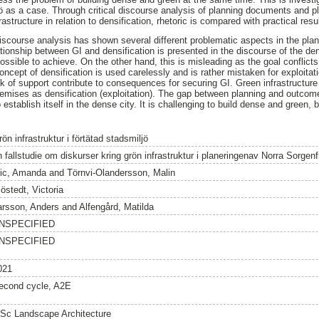
ö as a case. Through critical discourse analysis of planning documents and pl
structure in relation to densification, rhetoric is compared with practical resul
discourse analysis has shown several different problematic aspects in the plan
ationship between GI and densification is presented in the discourse of the de
ossible to achieve. On the other hand, this is misleading as the goal conflicts
ncept of densification is used carelessly and is rather mistaken for exploitati
of support contribute to consequences for securing GI. Green infrastructure
remises as densification (exploitation). The gap between planning and outcomes
o establish itself in the dense city. It is challenging to build dense and green, b
ön infrastruktur i förtätad stadsmiljö
n fallstudie om diskurser kring grön infrastruktur i planeringenav Norra Sorgen
vic, Amanda
and
Törnvi-Olandersson, Malin
östedt, Victoria
arsson, Anders
and
Alfengård, Matilda
NSPECIFIED
NSPECIFIED
021
econd cycle, A2E
Sc Landscape Architecture