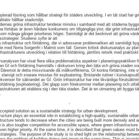
pterad lösning som hållbar strategi för städers utveckling. I en tät stad har grö
litativ hållbar stadsmiljö.
tädernas gröna infrastruktur tenderar minska i samband med att städerna byggs
 förtätas är även hårdare konkurrens om tillgängliga ytor, där grön infrastru
m många gånger prioriteras högre. Samtidigt är det beskrivet att gröna vär
strategier. Studiens syfte är att
 infrastruktur och förtätning, där vi adresserar problematiken att samtidigt byg
ie med Norra Sorgenfri i Malmö som fall. Genom kritisk diskursanalys av pl
rastrukturens utveckling i relation till förtätning, jämförs retorik med praktiskt 
ursanalysen har visat flera olika problematiska aspekter i planeringspraktiken f
lan GI och förtätning framställs i diskursen kring den täta och gröna staden s
 Däremot är detta missvisande då målkonflikterna, GI kontra förtätning, inte sy
 slarvigt och snarare misstas för exploatering. Bristande rutiner i kunskaps
ekvenser för säkrandet av GI. Grön infrastruktur har inte likvärdiga förutsättni
rtätning (exploatering). Det glapp som förekommer mellan planering och utfall
rastrukturen att etablera sig i den täta staden. Det är en utmaning att bygga tä
.
,
 accepted solution as a sustainable strategy for urban development.
tructure plays an essential role in establishing a high-quality, sustainable ur
rastructure tends to decrease when the cities are being built more densely and a
is also tougher competition for accessible space, where green infrastructure i
ven higher priority. At the same time, it is described that green values must 
trategies. The purpose of the study is to shed light on the relationship betwe
ess the problem of building dense and green at the same time. This is invest