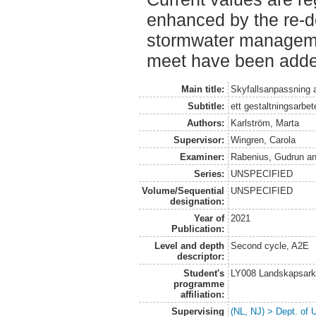
enhanced by the re-d
stormwater manageme
meet have been added
Main title:
Skyfallsanpassning 
Subtitle:
ett gestaltningsarbe
Authors:
Karlström, Marta
Supervisor:
Wingren, Carola
Examiner:
Rabenius, Gudrun
a
Series:
UNSPECIFIED
Volume/Sequential
UNSPECIFIED
designation:
Year of
2021
Publication:
Level and depth
Second cycle, A2E
descriptor:
Student's
LY008 Landskapsark
programme
affiliation:
Supervising
(NL, NJ) > Dept. of