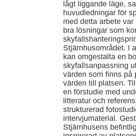
lågt liggande läge, sa
huvudledningar för sp
med detta arbete var
bra lösningar som ko
skyfallshanteringspri
Stjärnhusområdet. I 
kan omgestalta en bo
skyfallsanpassning u
värden som finns på pl
värden till platsen. Ti
en förstudie med und
litteratur och referens
strukturerad fotostud
intervjumaterial. Gest
Stjärnhusens befintli
inspirerad av platsens