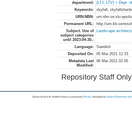
department:
(LTJ, LTV) > Dept. 
Keywords:
skyfall, skyfallshant
URN:NBN:
urn:nbn:se:slu:epsil
Permanent URL:
http://urn.kb.se/res
Subject. Use of
Landscape architect
subject categories
until 2023-04-30.:
Language:
Swedish
Deposited On:
05 Mar 2021 12:33
Metadata Last
06 Mar 2021 02:05
Modified:
Repository Staff Onl
Epsilon Archive for Student Projects is
powored by
EPrints 3
developed by
School of Electronics an