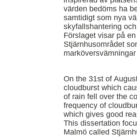
värden bedöms ha bev
samtidigt som nya vä
skyfallshantering och 
Förslaget visar på e
Stjärnhusområdet som
marköversvämningar v
On the 31st of Augus
cloudburst which cau
of rain fell over the 
frequency of cloudbur
which gives good reas
This dissertation foc
Malmö called Stjärnh