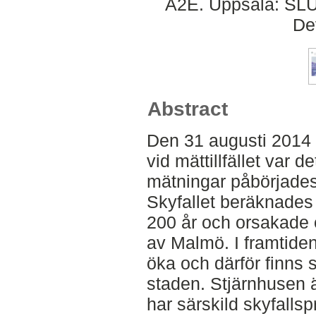
A2E. Uppsala: SLU,
De
Abstract
Den 31 augusti 2014 f
vid mättillfället var 
mätningar påbörjades 
Skyfallet beräknades
200 år och orsakade 
av Malmö. I framtide
öka och därför finns 
staden. Stjärnhusen 
har särskild skyfalls