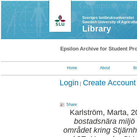
Sveriges lantbruksuniversitet
Swedish University of Agricult
Library
Epsilon Archive for Student Pro
Home
About
B
Login
Create Account
Share
Karlström, Marta
, 
bostadsnära miljö 
området kring Stjärn