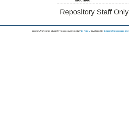
Modified:
Repository Staff Onl
Epsilon Archive for Student Projects is
powored by
EPrints 3
developed by
School of Electronics an