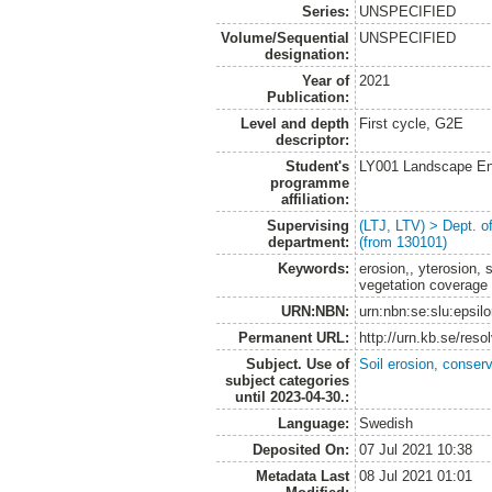
Series:
UNSPECIFIED
Volume/Sequential
UNSPECIFIED
designation:
Year of
2021
Publication:
Level and depth
First cycle, G2E
descriptor:
Student's
LY001 Landscape E
programme
affiliation:
Supervising
(LTJ, LTV) > Dept. 
department:
(from 130101)
Keywords:
erosion,, yterosion, s
vegetation coverage
URN:NBN:
urn:nbn:se:slu:epsil
Permanent URL:
http://urn.kb.se/res
Subject. Use of
Soil erosion, conser
subject categories
until 2023-04-30.:
Language:
Swedish
Deposited On:
07 Jul 2021 10:38
Metadata Last
08 Jul 2021 01:01