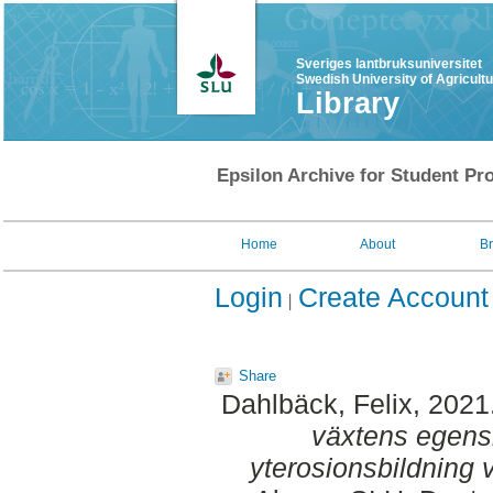
Sveriges lantbruksuniversitet
Swedish University of Agricult
Library
Epsilon Archive for Student Pro
Home
About
B
Login
Create Account
Share
Dahlbäck, Felix
, 2021
växtens egens
yterosionsbildning v