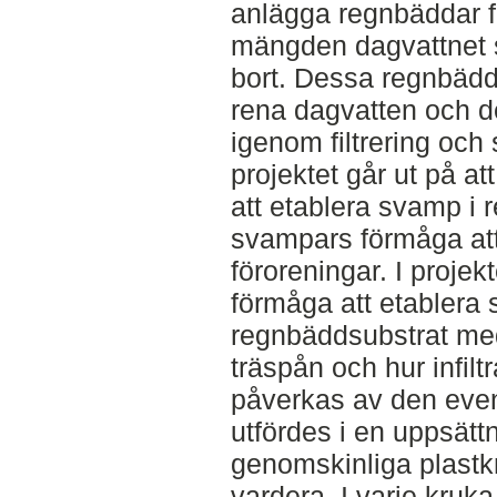
anlägga regnbäddar fö
mängden dagvattnet 
bort. Dessa regnbädd
rena dagvatten och d
igenom filtrering och
projektet går ut på a
att etablera svamp i r
svampars förmåga att
föroreningar. I projek
förmåga att etablera s
regnbäddsubstrat med
träspån och hur infilt
påverkas av den event
utfördes i en uppsätt
genomskinliga plastk
vardera. I varje kruk