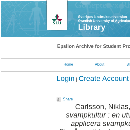
Sveriges lantbruksuniversitet
Swedish University of Agricult
Library
Epsilon Archive for Student Pro
Home
About
B
Login
Create Account
Share
Carlsson, Niklas
svampkultur : en ut
applicera svampku