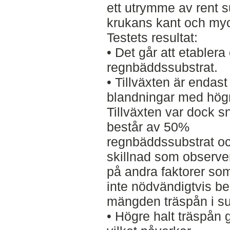
ett utrymme av rent s
krukans kant och myc
Testets resultat:
• Det går att etablera 
regnbäddssubstrat.
• Tillväxten är endast
blandningar med högr
Tillväxten var dock 
består av 50%
regnbäddssubstrat o
skillnad som observe
på andra faktorer so
inte nödvändigtvis be
mängden träspån i su
• Högre halt träspån g