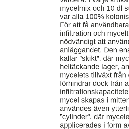
mycelmix och 10 dl s
var alla 100% koloni
För att få användbar
infiltration och mycelt
nödvändigt att använd
anläggandet. Den en
kallar ”skikt”, där myc
heltäckande lager, a
mycelets tillväxt från
förhindrar dock från a
infiltrationskapacitet
mycel skapas i mitten
användes även ytterl
”cylinder”, där mycelet
applicerades i form 