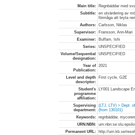
Main title:
Regnbäddar med sva
Subtitle:
en utvärdering av mö
förmåga att bryta ner
Authors:
Carlsson, Niklas
Supervisor:
Fransson, Ann-Mari
Examiner:
Buffam, Ishi
Series:
UNSPECIFIED
Volume/Sequential
UNSPECIFIED
designation:
Year of
2021
Publication:
Level and depth
First cycle, G2E
descriptor:
Student's
LY001 Landscape E
programme
affiliation:
Supervising
(LTJ, LTV) > Dept. 
department:
(from 130101)
Keywords:
regnbäddar, mycoremi
URN:NBN:
urn:nbn:se:slu:epsil
Permanent URL:
http://urn.kb.se/res