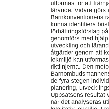
utformas för att främ
lärande. Vidare görs e
Barnkonventionens rat
kunna identifiera bris
förbättringsförslag p
genomförs med hjälp a
utveckling och lärande
åtgärder genom att k
lekmiljö kan utforma
riktlinjerna. Den me
Barnombudsmannens p
de fyra stegen individ
planering, utveckling
Uppsatsens resultat v
när det analyseras ut
kvalitativ lekmiljö. I r