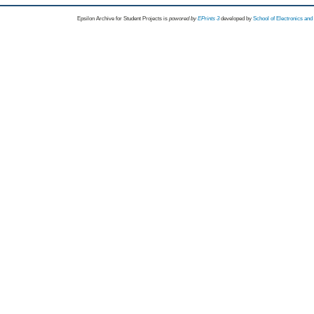
Epsilon Archive for Student Projects is
powored by
EPrints 3
developed by
School of Electronics an