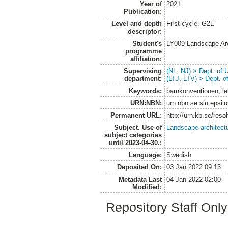
Year of
2021
Publication:
Level and depth
First cycle, G2E
descriptor:
Student's
LY009 Landscape Ar
programme
affiliation:
Supervising
(NL, NJ) > Dept. of
department:
(LTJ, LTV) > Dept. 
Keywords:
barnkonventionen, lekm
URN:NBN:
urn:nbn:se:slu:epsil
Permanent URL:
http://urn.kb.se/res
Subject. Use of
Landscape architect
subject categories
until 2023-04-30.:
Language:
Swedish
Deposited On:
03 Jan 2022 09:13
Metadata Last
04 Jan 2022 02:00
Modified:
Repository Staff Onl