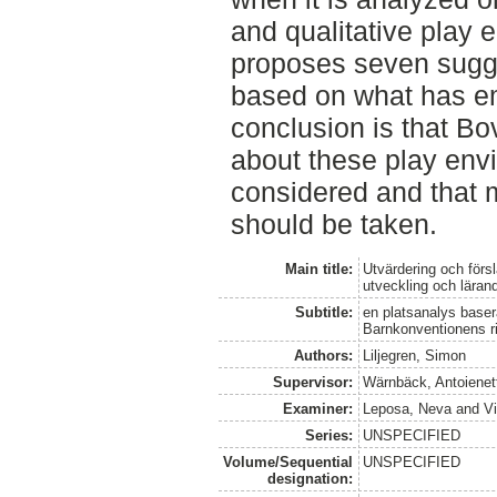
and qualitative play 
proposes seven sugg
based on what has eme
conclusion is that B
about these play env
considered and that 
should be taken.
Main title:
Utvärdering och förs
utveckling och läran
Subtitle:
en platsanalys baser
Barnkonventionens rik
Authors:
Liljegren, Simon
Supervisor:
Wärnbäck, Antoienet
Examiner:
Leposa, Neva
and
Vi
Series:
UNSPECIFIED
Volume/Sequential
UNSPECIFIED
designation: