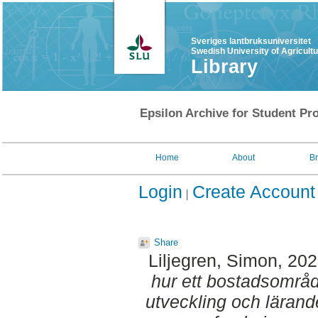
Sveriges lantbruksuniversitet
Swedish University of Agricult
Library
Epsilon Archive for Student Pro
Home
About
B
Login
Create Account
Share
Liljegren, Simon
, 20
hur ett bostadsområd
utveckling och lärand