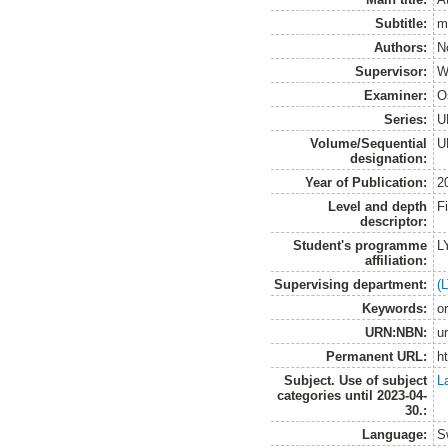
Subtitle:
m
Authors:
N
Supervisor:
W
Examiner:
O
Series:
U
Volume/Sequential
U
designation:
Year of Publication:
2
Level and depth
F
descriptor:
Student's programme
L
affiliation:
Supervising department:
(
Keywords:
o
URN:NBN:
u
Permanent URL:
h
Subject. Use of subject
L
categories until 2023-04-
30.:
Language:
S