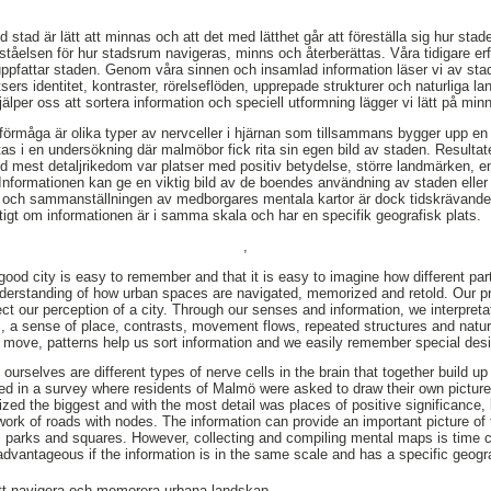
stad är lätt att minnas och att det med lätthet går att föreställa sig hur stad
tåelsen för hur stadsrum navigeras, minns och återberättas. Våra tidigare erf
ppfattar staden. Genom våra sinnen och insamlad information läser vi av sta
rs identitet, kontraster, rörelseflöden, upprepade strukturer och naturliga lan
älper oss att sortera information och speciell utformning lägger vi lätt på minn
gsförmåga är olika typer av nervceller i hjärnan som tillsammans bygger upp en
stas i en undersökning där malmöbor fick rita sin egen bild av staden. Resulta
d mest detaljrikedom var platser med positiv betydelse, större landmärken, e
 Informationen kan ge en viktig bild av de boendes användning av staden ell
n och sammanställningen av medborgares mentala kartor är dock tidskrävande.
tigt om informationen är i samma skala och har en specifik geografisk plats.
,
ood city is easy to remember and that it is easy to imagine how different par
nderstanding of how urban spaces are navigated, memorized and retold. Our p
fect our perception of a city. Through our senses and information, we interpret
s, a sense of place, contrasts, movement flows, repeated structures and natu
 move, patterns help us sort information and we easily remember special des
te ourselves are different types of nerve cells in the brain that together buil
ted in a survey where residents of Malmö were asked to draw their own picture 
zed the biggest and with the most detail was places of positive significance,
twork of roads with nodes. The information can provide an important picture of t
s parks and squares. However, collecting and compiling mental maps is time
 advantageous if the information is in the same scale and has a specific geogr
tt navigera och memorera urbana landskap