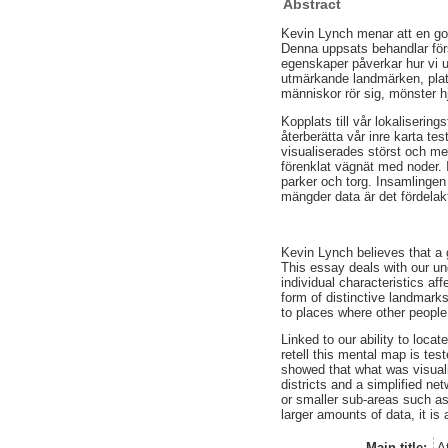
Abstract
Kevin Lynch menar att en god 
Denna uppsats behandlar förs
egenskaper påverkar hur vi u
utmärkande landmärken, platse
människor rör sig, mönster hj
Kopplats till vår lokaliserin
återberätta vår inre karta te
visualiserades störst och me
förenklat vägnät med noder.
parker och torg. Insamlinge
mängder data är det fördelak
Kevin Lynch believes that a g
This essay deals with our u
individual characteristics af
form of distinctive landmark
to places where other people
Linked to our ability to loca
retell this mental map is tes
showed that what was visuali
districts and a simplified ne
or smaller sub-areas such a
larger amounts of data, it is
Main title:
A