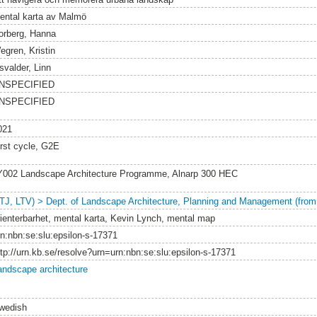
ental karta av Malmö
orberg, Hanna
egren, Kristin
svalder, Linn
NSPECIFIED
NSPECIFIED
021
irst cycle, G2E
Y002 Landscape Architecture Programme, Alnarp 300 HEC
LTJ, LTV) > Dept. of Landscape Architecture, Planning and Management (from
rienterbarhet, mental karta, Kevin Lynch, mental map
rn:nbn:se:slu:epsilon-s-17371
ttp://urn.kb.se/resolve?urn=urn:nbn:se:slu:epsilon-s-17371
andscape architecture
wedish