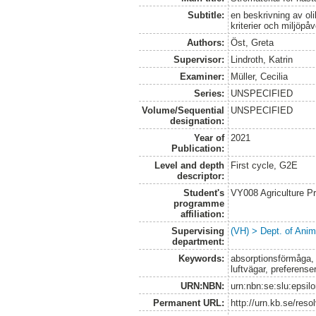
Subtitle:
en beskrivning av oli
kriterier och miljöpå
Authors:
Öst, Greta
Supervisor:
Lindroth, Katrin
Examiner:
Müller, Cecilia
Series:
UNSPECIFIED
Volume/Sequential
UNSPECIFIED
designation:
Year of
2021
Publication:
Level and depth
First cycle, G2E
descriptor:
Student's
VY008 Agriculture P
programme
affiliation:
Supervising
(VH) > Dept. of Anim
department:
Keywords:
absorptionsförmåga, 
luftvägar, preferense
URN:NBN:
urn:nbn:se:slu:epsil
Permanent URL:
http://urn.kb.se/res