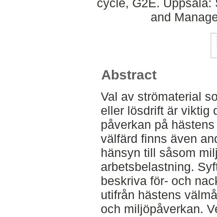
cycle, G2E. Uppsala: 
and Managem
Abstract
Val av strömaterial s
eller lösdrift är vikti
påverkan på hästens 
välfärd finns även andr
hänsyn till såsom mi
arbetsbelastning. Syf
beskriva för- och na
utifrån hästens välmå
och miljöpåverkan. Ve