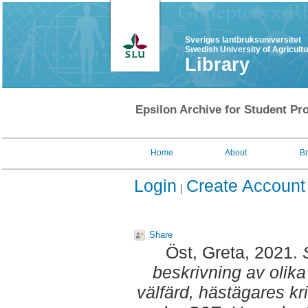
Sveriges lantbruksuniversitet
Swedish University of Agricult
Library
Epsilon Archive for Student Pro
Home
About
B
Login
Create Account
Share
Öst, Greta
, 2021.
beskrivning av olika
välfärd, hästägares kr