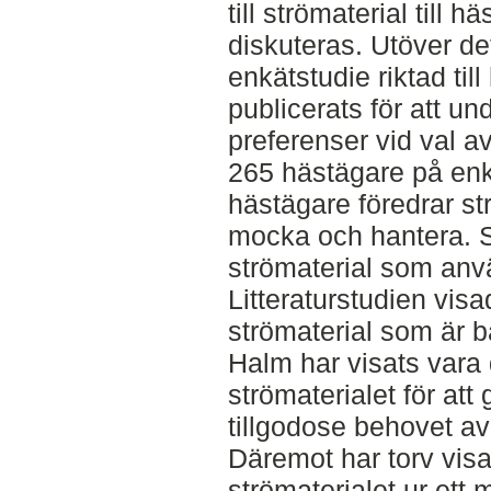
till strömaterial till
diskuteras. Utöver de
enkätstudie riktad til
publicerats för att u
preferenser vid val av
265 hästägare på enk
hästägare föredrar str
mocka och hantera. S
strömaterial som anvä
Litteraturstudien visad
strömaterial som är bä
Halm har visats vara
strömaterialet för att
tillgodose behovet a
Däremot har torv visa
strömaterialet ur ett 