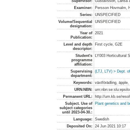
Supervisor:
Gustavsson, Larisa
Examiner:
Persson Hovmalm, 
Series:
UNSPECIFIED
Volume/Sequential
UNSPECIFIED
designation:
Year of
2021
Publication:
Level and depth
First cycle, G2E
descriptor:
Student's
LY003 Horticultura
programme
affiliation:
Supervising
(LTJ, LTV) > Dept. o
department:
Keywords:
växtförädling, äpple
URN:NBN:
urn:nbn:se:slu:epsil
Permanent URL:
http://urn.kb.se/res
Subject. Use of
Plant genetics and b
subject categories
until 2023-04-30.:
Language:
Swedish
Deposited On:
24 Jun 2021 10:17