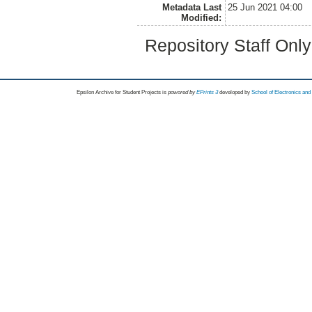
Metadata Last
25 Jun 2021 04:00
Modified:
Repository Staff Onl
Epsilon Archive for Student Projects is
powored by
EPrints 3
developed by
School of Electronics an