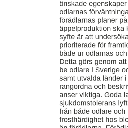
önskade egenskaper s
odlarnas förväntningar
förädlarnas planer på
äppelproduktion ska 
syfte är att undersök
prioriterade för framt
både ur odlarnas och 
Detta görs genom att v
be odlare i Sverige o
samt utvalda länder i
rangordna och beskri
anser viktiga. Goda 
sjukdomstolerans lyf
från både odlare och 
frosthärdighet hos b
än förädlarna. Förädla