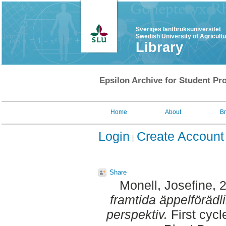
Sveriges lantbruksuniversitet
Swedish University of Agricult
Library
Epsilon Archive for Student Pro
Home
About
B
Login
Create Account
Share
Monell, Josefine
, 
framtida äppelförädl
perspektiv.
First cycl