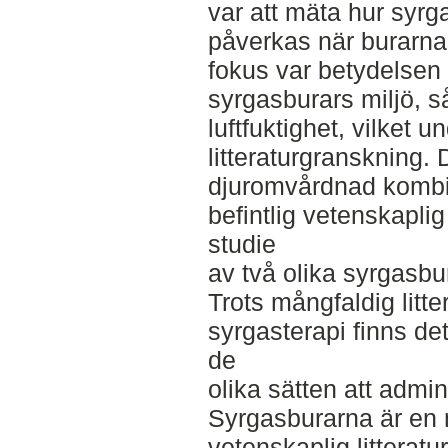
var att mäta hur syrg
påverkas när burarna
fokus var betydelsen
syrgasburars miljö, 
luftfuktighet, vilket
litteraturgranskning
djuromvårdnad kombi
befintlig vetenskaplig
studie
av två olika syrgasbu
Trots mångfaldig litt
syrgasterapi finns de
de
olika sätten att admin
Syrgasburarna är en 
vetenskaplig litteratu