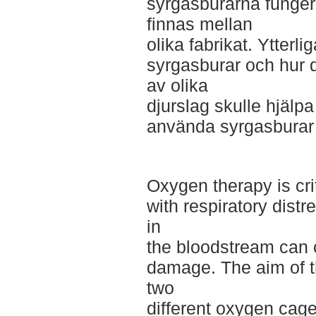
syrgasburarna fungera
finnas mellan
olika fabrikat. Ytterl
syrgasburar och hur d
av olika
djurslag skulle hjälpa
använda syrgasburar 
Oxygen therapy is crit
with respiratory distr
in
the bloodstream can
damage. The aim of t
two
different oxygen cage