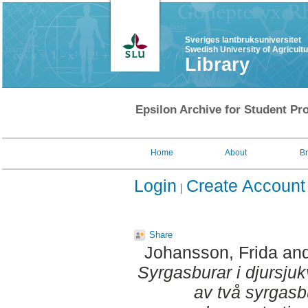
Sveriges lantbruksuniversitet
Swedish University of Agricult
Library
Epsilon Archive for Student Pro
Home
About
B
Login
Create Account
Share
Johansson, Frida
an
Syrgasburar i djursju
av två syrgas