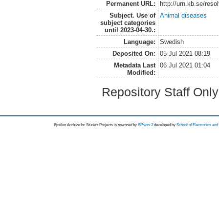
Permanent URL:
http://urn.kb.se/res
Subject. Use of
Animal diseases
subject categories
until 2023-04-30.:
Language:
Swedish
Deposited On:
05 Jul 2021 08:19
Metadata Last
06 Jul 2021 01:04
Modified:
Repository Staff Onl
Epsilon Archive for Student Projects is
powored by
EPrints 3
developed by
School of Electronics an