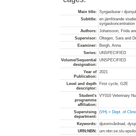
Main title:
Syrgasburar i djursj
Subtitle:
en jämförande studi
syrgaskoncentration
Authors:
Johansson, Frida
an
Supervisor:
Oltegen, Sara
and
Dr
Examiner:
Bergh, Anna
Series:
UNSPECIFIED
Volume/Sequential
UNSPECIFIED
designation:
Year of
2021
Publication:
Level and depth
First cycle, G2E
descriptor:
Student's
VY010 Veterinary N
programme
affiliation:
Supervising
(VH) > Dept. of Clini
department:
Keywords:
djuromvårdnad, dyspn
URN:NBN:
urn:nbn:se:slu:epsil