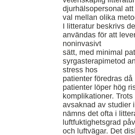
djurhälsopersonal att
val mellan olika meto
I litteratur beskrivs 
användas för att leve
noninvasivt
sätt, med minimal pat
syrgasterapimetod an
stress hos
patienter föredras d
patienter löper hög ris
komplikationer. Trots
avsaknad av studier 
nämns det ofta i litte
luftfuktighetsgrad på
och luftvägar. Det di