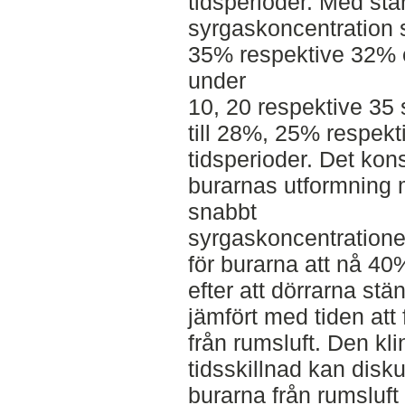
tidsperioder. Med sta
syrgaskoncentration s
35% respektive 32% e
under
10, 20 respektive 35
till 28%, 25% respek
tidsperioder. Det kon
burarnas utformning 
snabbt
syrgaskoncentratione
för burarna att nå 4
efter att dörrarna stä
jämfört med tiden att
från rumsluft. Den kl
tidsskillnad kan diskut
burarna från rumsluft