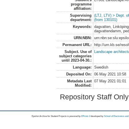
programme
affiliation:
Supervising
(LTJ, LTV) > Dept. 
department:
(from 130101)
Keywords:
dagvatten, Linköping
dagvattendamm, ped
URN:NBN:
urn:nbn:se:slu:epsil
Permanent URL:
http://urn.kb.se/res
Subject. Use of
Landscape architect
subject categories
until 2023-04-30.:
Language:
Swedish
Deposited On:
06 May 2021 10:58
Metadata Last
07 May 2021 01:01
Modified:
Repository Staff Onl
Epsilon Archive for Student Projects is
powored by
EPrints 3
developed by
School of Electronics an