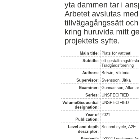
yta dammen tar i ans
Arbetet avslutas med
tillvägagångssätt och
kring huruvida mitt g
projektets syfte.
Main title:
Plats för vattnet!
Subtitle:
ett gestaltningsförs
Trädgårdsförening
Authors:
Belwin, Viktoria
Supervisor:
Svensson, Jitka
Examiner:
Gunnarsson, Allan
a
Series:
UNSPECIFIED
Volume/Sequential
UNSPECIFIED
designation:
Year of
2021
Publication:
Level and depth
Second cycle, A2E
descriptor:
Student's
LY002 Landscape Ar