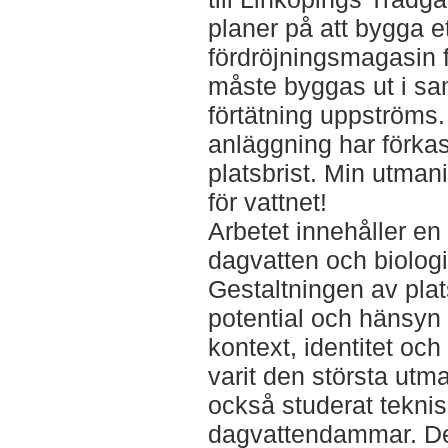
planer på att bygga et
fördröjningsmagasin 
måste byggas ut i s
förtätning uppströms
anläggning har förka
platsbrist. Min utmani
för vattnet!
Arbetet innehåller en 
dagvatten och biolog
Gestaltningen av plat
potential och hänsyn h
kontext, identitet och
varit den största utm
också studerat tekni
dagvattendammar. Det 