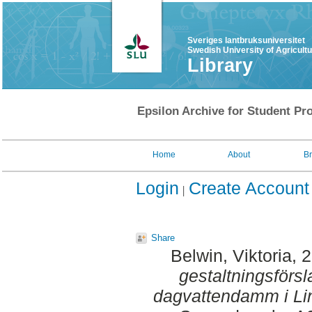
Sveriges lantbruksuniversitet
Swedish University of Agricult
Library
Epsilon Archive for Student Pro
Home
About
B
Login
Create Account
Share
Belwin, Viktoria
, 
gestaltningsförs
dagvattendamm i Lin